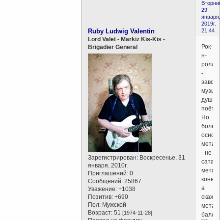
Вторни
29
января
2019г.
Ruby Ludwig Valentin
21:44
Lord Valet - Markiz Kis-Kis -
Рок-
Brigadier General
н-
ролл
-
завод
музыка
душа
поёт.
Но
более
основ
метал
- не
Зарегистрирован
: Воскресенье, 31
сатан
января, 2010г.
метал
Приглашений:
0
конечн
Сообщений:
25867
а
Уважение:
+1038
Позитив:
+690
скажем
Пол:
Мужской
метал
Возраст:
51
[1974-11-28]
балла