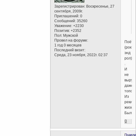
Зарегистрирован
: Воскресенье, 27
сентября, 2009г.
Приглашений:
0
Сообщений:
35260
Уважение:
+2230
Позитив:
+2352
Пол:
Мужской
Провел на форуме:
Поёт.
1 год 0 месяцев
(рок
Последний визит:
энд
Среда, 23 ноября, 2022г. 02:37
рол)
.
И
не
выруб
даже
топор
Из
реки
жизни.
Было.
0
Подели