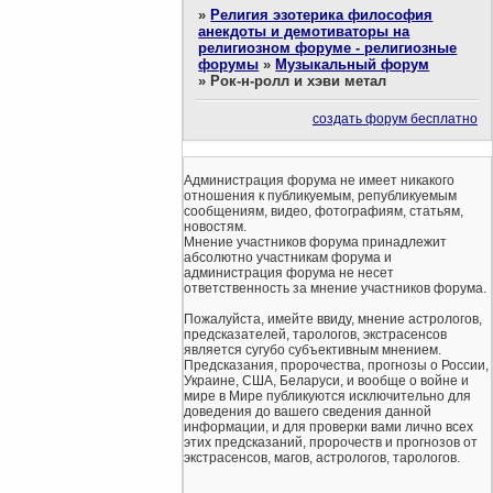
»
Религия эзотерика философия
анекдоты и демотиваторы на
религиозном форуме - религиозные
форумы
»
Музыкальный форум
»
Рок-н-ролл и хэви метал
создать форум бесплатно
Администрация форума не имеет никакого
отношения к публикуемым, републикуемым
сообщениям, видео, фотографиям, статьям,
новостям.
Мнение участников форума принадлежит
абсолютно участникам форума и
администрация форума не несет
ответственность за мнение участников форума.
Пожалуйста, имейте ввиду, мнение астрологов,
предсказателей, тарологов, экстрасенсов
является сугубо субъективным мнением.
Предсказания, пророчества, прогнозы о России,
Украине, США, Беларуси, и вообще о войне и
мире в Мире публикуются исключительно для
доведения до вашего сведения данной
информации, и для проверки вами лично всех
этих предсказаний, пророчеств и прогнозов от
экстрасенсов, магов, астрологов, тарологов.