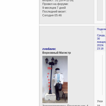
Возраст:
51
[1974-11-28]
Провел на форуме:
9 месяцев 7 дней
Последний визит:
Сегодня 05:46
Подели
5
Среда,
30
января
2019г.
zvedavec
23:18
Верховный Магистр
Ухажи
за
Зарегистрирован
: Понедельник, 4