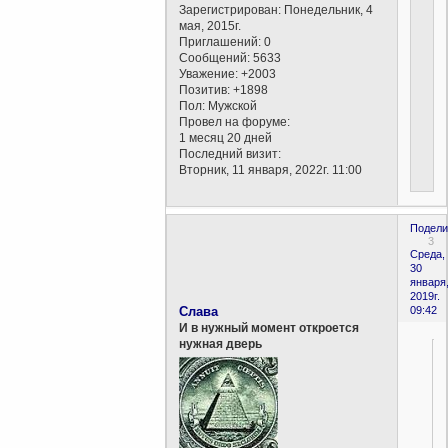
Зарегистрирован
: Понедельник, 4
мая, 2015г.
Приглашений:
0
Сообщений:
5633
Уважение:
+2003
Позитив:
+1898
Пол:
Мужской
Провел на форуме:
1 месяц 20 дней
Последний визит:
Вторник, 11 января, 2022г. 11:00
Подели
3
Среда,
30
января
2019г.
Слава
09:42
И в нужный момент откроется
нужная дверь