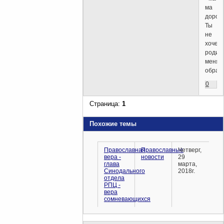
ма
дорог
Ты
не
хочеш
родит
меня
обрат
0
Страница:
1
Похожие темы
Православная
Православные
Четверг,
вера -
новости
29
глава
марта,
Синодального
2018г.
отдела
РПЦ -
вера
сомневающихся