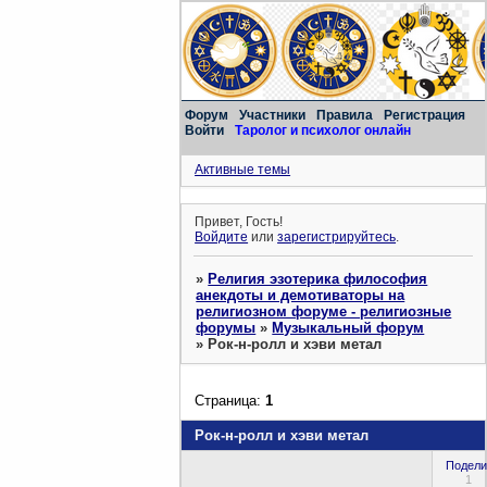
Форум
Участники
Правила
Регистрация
Войти
Таролог и психолог онлайн
Активные темы
Привет, Гость!
Войдите
или
зарегистрируйтесь
.
»
Религия эзотерика философия
анекдоты и демотиваторы на
религиозном форуме - религиозные
форумы
»
Музыкальный форум
»
Рок-н-ролл и хэви метал
Страница:
1
Рок-н-ролл и хэви метал
Подели
1