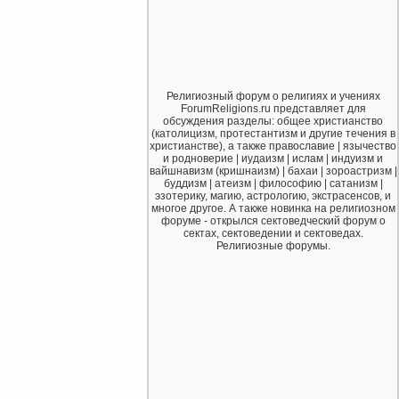
Религиозный форум о религиях и учениях
ForumReligions.ru представляет для
обсуждения разделы: общее христианство
(католицизм, протестантизм и другие течения в
христианстве), а также православие | язычество
и родноверие | иудаизм | ислам | индуизм и
вайшнавизм (кришнаизм) | бахаи | зороастризм |
буддизм | атеизм | философию | сатанизм |
эзотерику, магию, астрологию, экстрасенсов, и
многое другое. А также новинка на религиозном
форуме - открылся сектоведческий форум о
сектах, сектоведении и сектоведах.
Религиозные форумы.