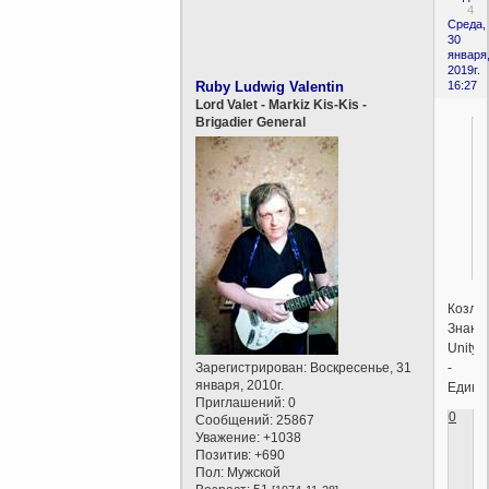
4
Среда,
30
января
2019г.
Ruby Ludwig Valentin
16:27
Lord Valet - Markiz Kis-Kis -
Brigadier General
Козли
Знак
Unity
-
Зарегистрирован
: Воскресенье, 31
января, 2010г.
Едине
Приглашений:
0
0
Сообщений:
25867
Уважение:
+1038
Позитив:
+690
Пол:
Мужской