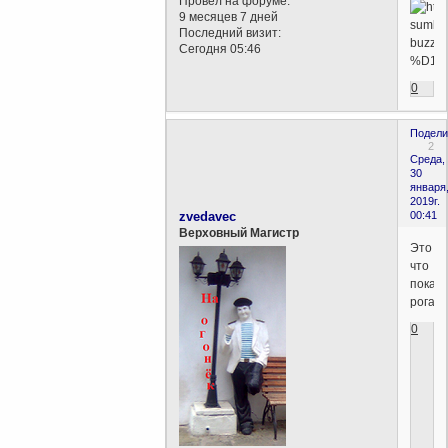
Провел на форуме:
9 месяцев 7 дней
Последний визит:
Сегодня 05:46
0
Подели
2
Среда,
30
января
2019г.
zvedavec
00:41
Верховный Магистр
Это
что
показ
рога?
0