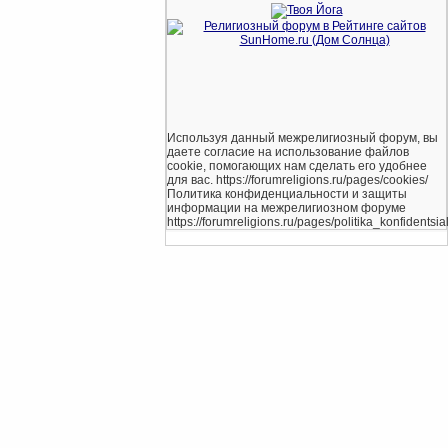
Используя данный межрелигиозный форум, вы
даете согласие на использование файлов
cookie, помогающих нам сделать его удобнее
для вас. https://forumreligions.ru/pages/cookies/
Политика конфиденциальности и защиты
информации на межрелигиозном форуме
https://forumreligions.ru/pages/politika_konfidentsial