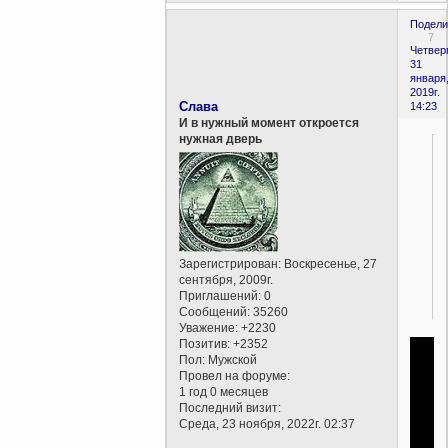
Подели
7
Четверг
31
января
2019г.
Слава
14:23
И в нужный момент откроется
нужная дверь
Зарегистрирован
: Воскресенье, 27
сентября, 2009г.
Приглашений:
0
Сообщений:
35260
Уважение:
+2230
Позитив:
+2352
Пол:
Мужской
Провел на форуме:
1 год 0 месяцев
Последний визит:
Среда, 23 ноября, 2022г. 02:37