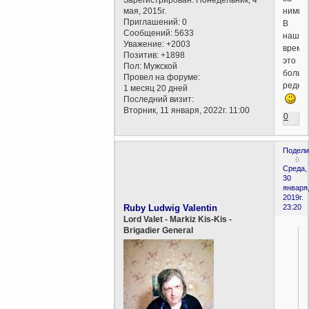
ними
мая, 2015г.
Приглашений:
0
В
Сообщений:
5633
наше
Уважение:
+2003
время
Позитив:
+1898
это
Пол:
Мужской
больш
Провел на форуме:
редко
1 месяц 20 дней
Последний визит:
Вторник, 11 января, 2022г. 11:00
0
Подели
6
Среда,
30
января
2019г.
Ruby Ludwig Valentin
23:20
Lord Valet - Markiz Kis-Kis -
Brigadier General