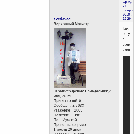
Среда,
27
феврал
2019г.
zvedavec
12:29
Верховный Магистр
Как
вступи
в
орден
иллюм
Зарегистрирован
: Понедельник, 4
мая, 2015г.
Приглашений:
0
Сообщений:
5633
Уважение:
+2003
Позитив:
+1898
Пол:
Мужской
Провел на форуме:
1 месяц 20 дней