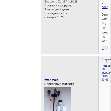
Возраст:
51
[1974-11-28]
в-
Провел на форуме:
россии
9 месяцев 7 дней
Последний визит:
Отред
Сегодня 15:24
Valent
(Четве
28
февра
2019г.
20:49)
0
Подели
5
Четверг
28
феврал
2019г.
zvedavec
23:49
Верховный Магистр