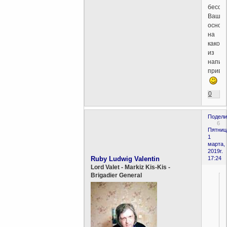
бессм
Ваши
основ
на
каком
из
напис
приве
0
Подели
6
Пятниц
1
марта,
2019г.
Ruby Ludwig Valentin
17:24
Lord Valet - Markiz Kis-Kis -
Brigadier General