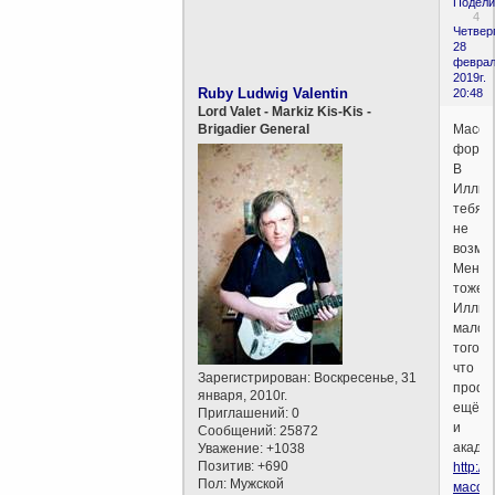
Подели
4
Четверг
28
феврал
2019г.
Ruby Ludwig Valentin
20:48
Lord Valet - Markiz Kis-Kis -
Масон
Brigadier General
форум
В
Иллюм
тебя
не
возмут
Меня
тоже.
Иллюм
мало
того
что
Зарегистрирован
: Воскресенье, 31
профе
января, 2010г.
ещё
Приглашений:
0
и
Сообщений:
25872
академ
Уважение:
+1038
Позитив:
+690
http:/
Пол:
Мужской
масон