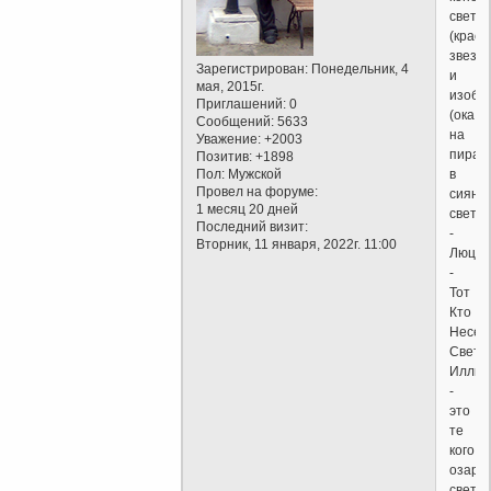
света
(красн
звезд
Зарегистрирован
: Понедельник, 4
и
мая, 2015г.
изобр
Приглашений:
0
(ока
Сообщений:
5633
на
Уважение:
+2003
пирам
Позитив:
+1898
Пол:
Мужской
в
Провел на форуме:
сияни
1 месяц 20 дней
света
Последний визит:
-
Вторник, 11 января, 2022г. 11:00
Люци
-
Тот
Кто
Несет
Свет
Иллюм
-
это
те
кого
озари
свет