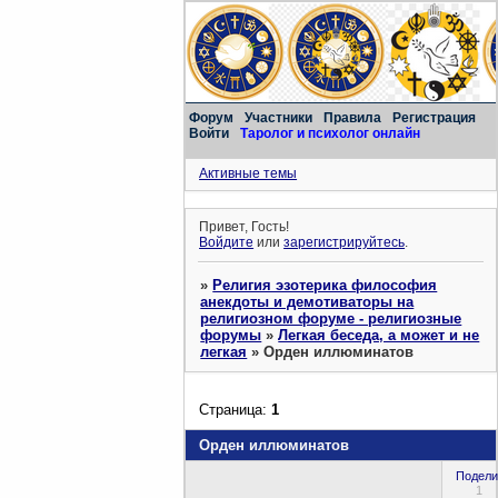
Форум
Участники
Правила
Регистрация
Войти
Таролог и психолог онлайн
Активные темы
Привет, Гость!
Войдите
или
зарегистрируйтесь
.
»
Религия эзотерика философия
анекдоты и демотиваторы на
религиозном форуме - религиозные
форумы
»
Легкая беседа, а может и не
легкая
»
Орден иллюминатов
Страница:
1
Орден иллюминатов
Подели
1