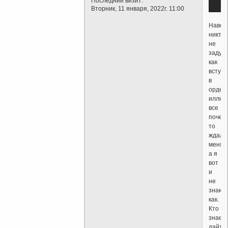
Последний визит:
Вторник, 11 января, 2022г. 11:00
Навер
никто
не
задум
как
вступи
в
орден
иллюм
все
почем
то
ждали
меня,
а я
вот
и
не
знаю
как.
Кто
знает
дайте