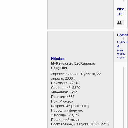
https:/
18174
+1
Подели
4
Суббот
4
мая,
2019г.
Nikolas
16:31
MyReligion.ru EzoKupon.ru
Religii.net
Зарегистрирован
: Суббота, 22
апреля, 2006г.
Приглашений:
16
Сообщений:
5870
Уважение:
+542
Позитив:
+667
Пол:
Мужской
Возраст:
45
[1980-11-07]
Провел на форуме:
3 месяца 17 дней
Последний визит:
Воскресенье, 2 августа, 2026г. 22:12