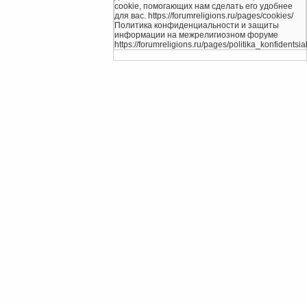
cookie, помогающих нам сделать его удобнее
для вас. https://forumreligions.ru/pages/cookies/
Политика конфиденциальности и защиты
информации на межрелигиозном форуме
https://forumreligions.ru/pages/politika_konfidentsial