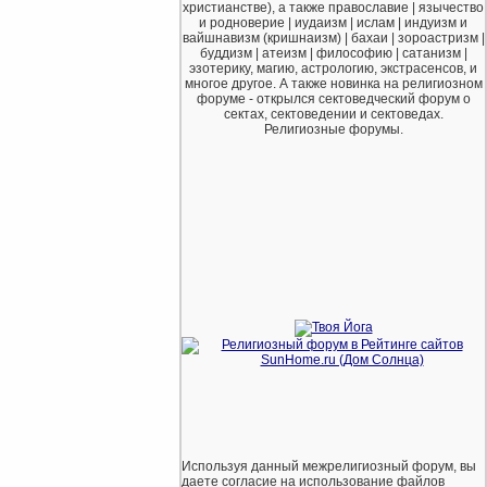
христианстве), а также православие | язычество
и родноверие | иудаизм | ислам | индуизм и
вайшнавизм (кришнаизм) | бахаи | зороастризм |
буддизм | атеизм | философию | сатанизм |
эзотерику, магию, астрологию, экстрасенсов, и
многое другое. А также новинка на религиозном
форуме - открылся сектоведческий форум о
сектах, сектоведении и сектоведах.
Религиозные форумы.
Используя данный межрелигиозный форум, вы
даете согласие на использование файлов