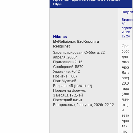
года
Подели
1
Вторни
30
апреля
2019г.
Nikolas
12:24
MyReligion.ru EzoKupon.ru
Срочн
Religii.net
сбор
Зарегистрирован
: Суббота, 22
для
апреля, 2006г.
Приглашений:
16
мален
Сообщений:
5870
Арсен
Уважение:
+542
Дата
Позитив:
+667
опера
Пол:
Мужской
20.05.
Возраст:
45
[1980-11-07]
года.
Провел на форуме:
(Знаю
3 месяца 17 дней
лично
Последний визит:
Воскресенье, 2 августа, 2026г. 22:12
отца
и
тетю
Арсен
так
что