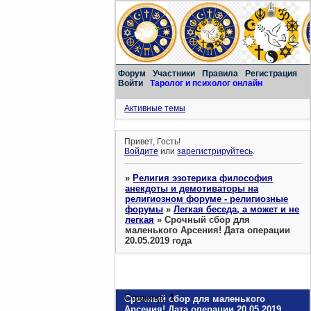
Форум
Участники
Правила
Регистрация
Войти
Таролог и психолог онлайн
Активные темы
Привет, Гость!
Войдите
или
зарегистрируйтесь
.
»
Религия эзотерика философия
анекдоты и демотиваторы на
религиозном форуме - религиозные
форумы
»
Легкая беседа, а может и не
легкая
»
Срочный сбор для
маленького Арсения! Дата операции
20.05.2019 года
Страница:
1
Срочный сбор для маленького
Арсения! Дата операции 20.05.2019