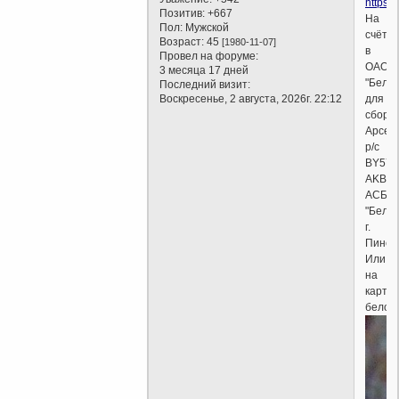
https:
Позитив:
+667
На
Пол:
Мужской
счёт
Возраст:
45
[1980-11-07]
в
Провел на форуме:
ОАО
3 месяца 17 дней
"Белар
Последний визит:
Воскресенье, 2 августа, 2026г. 22:12
для
сбора
Арсен
р/с
BY57
AKBB3
АСБ
"Белар
г.
Пинск
Или
на
карточ
белору