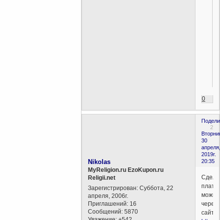
0
Подели
2
Вторни
30
апреля
2019г.
Nikolas
20:35
MyReligion.ru EzoKupon.ru
Сдела
Religii.net
плате
Зарегистрирован
: Суббота, 22
можно
апреля, 2006г.
Приглашений:
16
через
Сообщений:
5870
сайт
Уважение:
+542