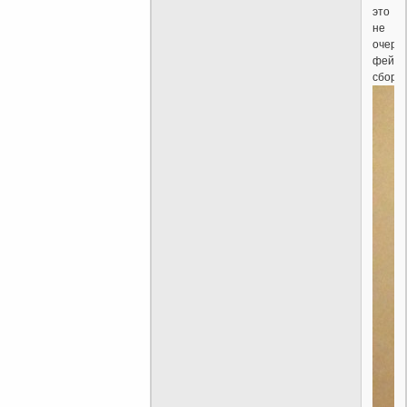
это
не
очере
фейко
сбор.)