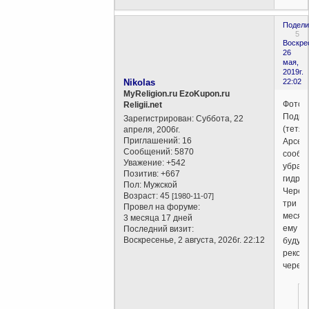
Подели
5
Воскре
26
мая,
2019г.
Nikolas
22:02
MyReligion.ru EzoKupon.ru
Фотоот
Religii.net
Подру
Зарегистрирован
: Суббота, 22
(тетя
апреля, 2006г.
Приглашений:
16
Арсен
Сообщений:
5870
сообщ
Уважение:
+542
убрал
Позитив:
+667
гидро
Пол:
Мужской
Через
Возраст:
45
[1980-11-07]
три
Провел на форуме:
месяц
3 месяца 17 дней
ему
Последний визит:
Воскресенье, 2 августа, 2026г. 22:12
будут
рекон
череп.