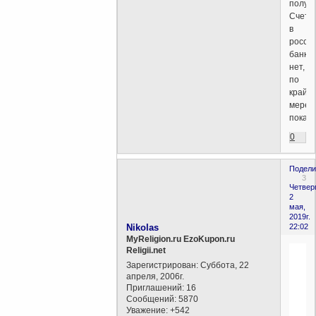
получи
Счета
в
росси
банке
нет,
по
крайн
мере,
пока.
0
Подели
3
Четверг
2
мая,
2019г.
Nikolas
22:02
MyReligion.ru EzoKupon.ru
Religii.net
Зарегистрирован
: Суббота, 22
апреля, 2006г.
Приглашений:
16
Сообщений:
5870
Уважение:
+542