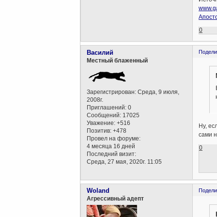
www.ga
Апост
0
Василий
Подели
Местный блаженный
Зарегистрирован
: Среда, 9 июля,
2008г.
Приглашений:
0
Сообщений:
17025
Уважение:
+516
Ну, ес
Позитив:
+478
сами н
Провел на форуме:
4 месяца 16 дней
0
Последний визит:
Среда, 27 мая, 2020г. 11:05
Woland
Подели
Агрессивный адепт