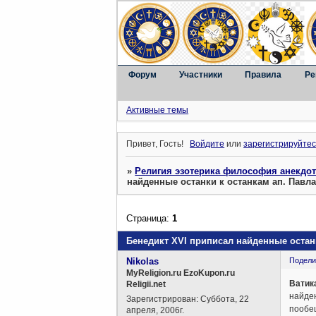
Форум
Участники
Правила
Ре
Активные темы
Привет, Гость!
Войдите
или
зарегистрируйтес
»
Религия эзотерика философия анекдо
найденные останки к останкам ап. Павл
Страница:
1
Бенедикт XVI приписал найденные останк
Nikolas
Подели
MyReligion.ru EzoKupon.ru
Ватик
Religii.net
найден
Зарегистрирован
: Суббота, 22
пообещ
апреля, 2006г.