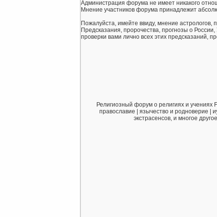
Администрация форума не имеет никакого отнош
Мнение участников форума принадлежит абсолю
Пожалуйста, имейте ввиду, мнение астрологов, 
Предсказания, пророчества, прогнозы о России,
проверки вами лично всех этих предсказаний, про
Религиозный форум о религиях и учениях F
православие | язычество и родноверие | и
экстрасенсов, и многое друго