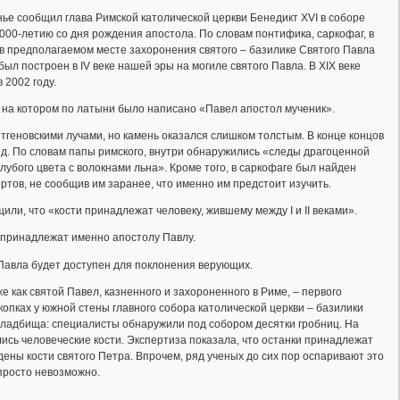
ье сообщил глава Римской католической церкви Бенедикт XVI в соборе
000-летию со дня рождения апостола. По словам понтифика, саркофаг, в
 в предполагаемом месте захоронения святого – базилике Святого Павла
ыл построен в IV веке нашей эры на могиле святого Павла. В XIX веке
 2002 году.
, на котором по латыни было написано «Павел апостол мученик».
тгеновскими лучами, но камень оказался слишком толстым. В конце концов
нд. По словам папы римского, внутри обнаружились «следы драгоценной
олубого цвета с волокнами льна». Кроме того, в саркофаге был найден
ертов, не сообщив им заранее, что именно им предстоит изучить.
ли, что «кости принадлежат человеку, жившему между I и II веками».
и принадлежат именно апостолу Павлу.
 Павла будет доступен для поклонения верующих.
е как святой Павел, казненного и захороненного в Риме, – первого
копках у южной стены главного собора католической церкви – базилики
о кладбища: специалисты обнаружили под собором десятки гробниц. На
ись человеческие кости. Экспертиза показала, что останки принадлежат
йдены кости святого Петра. Впрочем, ряд ученых до сих пор оспаривают это
просто невозможно.