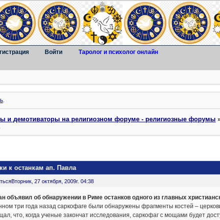
гистрация
Войти
Таролог и психолог онлайн
ь
.
ты и демотиваторы на религиозном форуме - религиозные форумы
а
и к останкам ап. Павла
ться
Вторник, 27 октября, 2009г. 04:38
ан объявил об обнаружении в Риме останков одного из главных христианс
ном три года назад саркофаге были обнаружены фрагменты костей – церков
ал, что, когда ученые закончат исследования, саркофаг с мощами будет дос