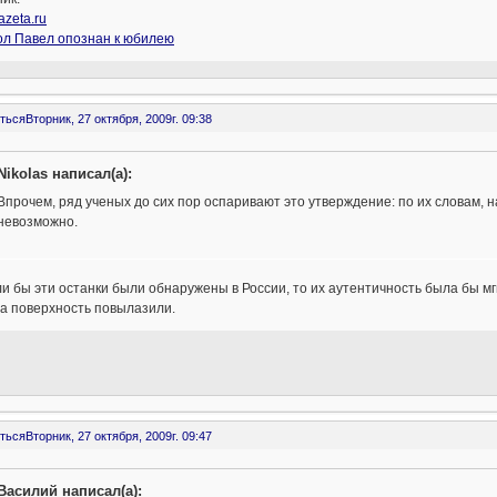
zeta.ru
ол Павел опознан к юбилею
ться
Вторник, 27 октября, 2009г. 09:38
Nikolas написал(а):
Впрочем, ряд ученых до сих пор оспаривают это утверждение: по их словам, 
невозможно.
ли бы эти останки были обнаружены в России, то их аутентичность была бы м
а поверхность повылазили.
ться
Вторник, 27 октября, 2009г. 09:47
Василий написал(а):