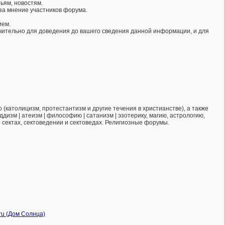
ьям, новостям.
за мнение участников форума.
ием.
ючительно для доведения до вашего сведения данной информации, и для
(католицизм, протестантизм и другие течения в христианстве), а также
ддизм | атеизм | философию | сатанизм | эзотерику, магию, астрологию,
о сектах, сектоведении и сектоведах. Религиозные форумы.