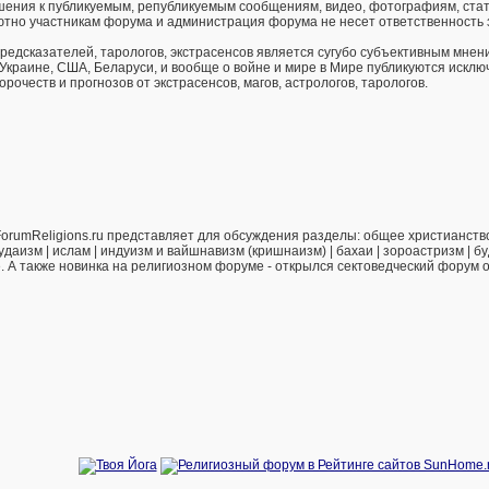
ения к публикуемым, републикуемым сообщениям, видео, фотографиям, стат
тно участникам форума и администрация форума не несет ответственность 
предсказателей, тарологов, экстрасенсов является сугубо субъективным мнен
 Украине, США, Беларуси, и вообще о войне и мире в Мире публикуются искл
рочеств и прогнозов от экстрасенсов, магов, астрологов, тарологов.
orumReligions.ru представляет для обсуждения разделы: общее христианство 
удаизм | ислам | индуизм и вайшнавизм (кришнаизм) | бахаи | зороастризм | бу
е. А также новинка на религиозном форуме - открылся сектоведческий форум 