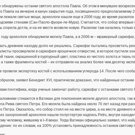
 обнаружены останки святого апостола Павла. Об этом в минувшее воскресен
о Павла на вечерне в канун закрытия года, посвященного предполагаемому 2
м лежали святые мощи, археологи нашли еще в 2006 году, во время раскопок
одскими стенами (Сан-Паоло-фуори-ле-Мура). Считается, что собор впервые б
ь сгорела дотла, и на ее месте возвели новую. Раскопки там начались только в
 году археологи обнаружили могилу Павла, а в 2006-м – мраморный саркофаг
ать древнюю находку долго не решались. Саркофаг пытались просветить рен
листы просверлили в саркофаге крошечное отверстие, в которое пустили зо
й ткани, окрашенной в пурпурный цвет, пластина из чистого золота и ткань г
 а также фрагменты костей – их отправили на анализ более чем десятку эксп
 провели экспертизу костей с использованием углерода-14. После чего сообщи
образом, заявил Бенедикт XVI, практически доказано, что найденные останк
вам понтифика, когда ученые закончат работу, саркофаг с останками святого
аломники стекаются в Ватикан для поклонения могиле другого апостола, так ж
па Рима святого Петра. Его могила была найдена около 70 лет назад при рас
о Петра. Оказалось, что собор стоял не на месте цирка, а на месте древнег
из захоронений археологи нашли полустертую надпись Petru, внутри находил
му человеку, жившему в I–II веках. Тогда Ватикан официально заявил, что на
дение: по их словам, на 100% установить принадлежность останков святому 
ик: