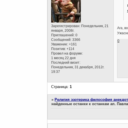
Зарегистрирован
: Понедельник, 21
Ага, в
января, 2008г.
Ужасны
Приглашений:
0
Сообщений:
3366
0
Уважение:
+161
Позитив:
+114
Провел на форуме:
1 месяц 22 дня
Последний визит:
Понедельник, 31 декабря, 2012г.
19:37
Страница:
1
»
Религия эзотерика философия анекдо
найденные останки к останкам ап. Павл