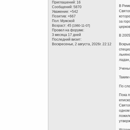
Приглашений:
16
В Риме
Сообщений:
5870
Святог
Уважение:
+542
Позитив:
+667
которо
Пол:
Мужской
за гор
Возраст:
45
[1980-11-07]
церков
Провел на форуме:
3 месяца 17 дней
В 2005
Последний визит:
Воскресенье, 2 августа, 2026г. 22:12
Вскрыв
специа
льняно
ладан,
Ученые
Таким 
По сло
Пока п
еписко
Святог
одном 
пожило
утверж
Источн