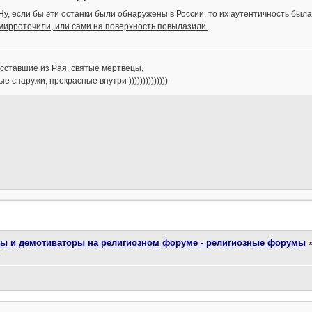
Ну, если бы эти останки были обнаружены в России, то их аутентичность был
мирроточили, или сами на поверхность повылазили.
осставшие из Рая, святые мертвецы,
е снаружи, прекрасные внутри ))))))))))))))
ты и демотиваторы на религиозном форуме - религиозные форумы
а