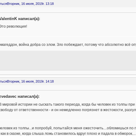
ться
Вторник, 16 июля, 2019г. 13:18
ValentinK написал(а):
Это революция!
магеддон, война добра со злом. Зло побеждает, потому что абсолютно всё опута
ться
Вторник, 16 июля, 2019г. 14:18
zvedavec написал(а):
В мировой истории не сыскать такого периода, когда бы человек из толпы пр
свободу от ответственности - и он немедленно погрязнет в жестокости, разгу
человек из толпы...и попробуй, попытайся меня ожесточить....обломишься по п
 как в сказке, когда слыша ложь становилось вдруг плохо и падала в обморок....