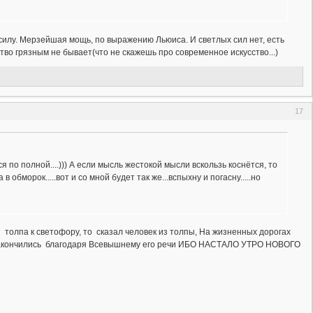
 силу. Мерзейшая мощь, по выражению Льюиса. И светлых сил нет, есть
тво грязным не бывает(что не скажешь про современное искусство...)
17
 по полной....))) А если мысль жестокой мысли вскользь коснётся, то
 обморок.....вот и со мной будет так же...вспыхну и погасну.....но
 толпа к светофору, то сказал человек из толпы, На жизненных дорогах
и закончились благодаря Всевышнему его речи ИБО НАСТАЛО УТРО НОВОГО