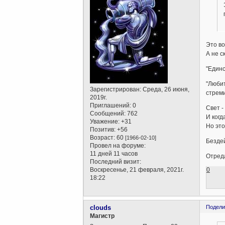
Это во
А не с
"Единс
"Любит
Зарегистрирован
: Среда, 26 июня,
стрем
2019г.
Приглашений:
0
Свет -
Сообщений:
762
И когд
Уважение:
+31
Но это
Позитив:
+56
Возраст:
60
[1966-02-10]
Бездей
Провел на форуме:
11 дней 11 часов
Отреда
Последний визит:
Воскресенье, 21 февраля, 2021г.
0
18:22
clouds
Подели
Магистр