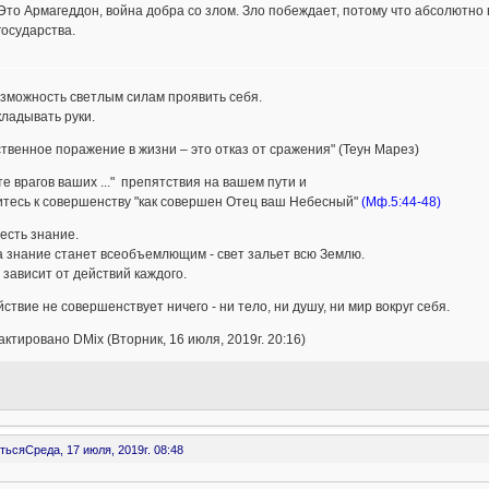
Это Армагеддон, война добра со злом. Зло побеждает, потому что абсолютно всё
государства.
зможность светлым силам проявить себя.
кладывать руки.
твенное поражение в жизни – это отказ от сражения" (Теун Марез)
е врагов ваших ..." препятствия на вашем пути и
итесь к совершенству "как совершен Отец ваш Небесный"
(Мф.5:44-48)
 есть знание.
а знание станет всеобъемлющим - свет зальет всю Землю.
 зависит от действий каждого.
ствие не совершенствует ничего - ни тело, ни душу, ни мир вокруг себя.
ктировано DMix (Вторник, 16 июля, 2019г. 20:16)
ться
Среда, 17 июля, 2019г. 08:48