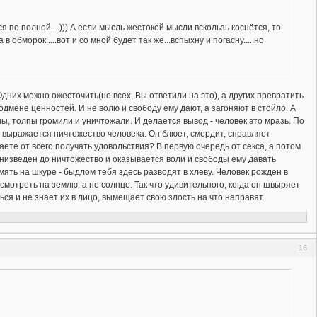
 по полной....))) А если мысль жестокой мысли вскользь коснётся, то
 обморок.....вот и со мной будет так же...вспыхну и погасну.....но
 Одних можно ожесточить(не всех, Вы ответили на это), а других превратить
одмене ценностей. И не волю и свободу ему дают, а загоняют в стойло. А
, толпы громили и уничтожали. И делается вывод - человек это мразь. По
 выражается ничтожество человека. Он блюет, смердит, справляет
ете от всего получать удовольствия? В первую очередь от секса, а потом
к низведен до ничтожество и оказывается воли и свободы ему давать
мять на шкуре - быдлом тебя здесь разводят в хлеву. Человек рожден в
 смотреть на землю, а не солнце. Так что удивительного, когда он швыряет
ся и не знает их в лицо, вымещает свою злость на что направят.
16