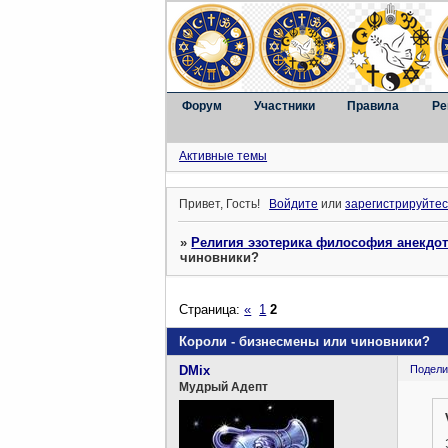
Форум
Участники
Правила
Ре
Активные темы
Привет, Гость!
Войдите
или
зарегистрируйтес
»
Религия эзотерика философия анекдо
чиновники?
Страница:
«
1
2
Короли - бизнесмены или чиновники?
DMix
Подели
Мудрый Адепт