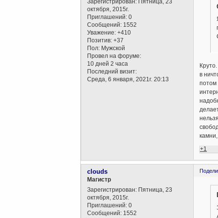
Зарегистрирован
: Пятница, 23
октября, 2015г.
Приглашений:
0
Сообщений:
1552
Уважение:
+410
Позитив:
+37
Пол:
Мужской
Провел на форуме:
10 дней 2 часа
Круто.
Последний визит:
в ничт
Среда, 6 января, 2021г. 20:13
потом 
интерн
надобн
делает
нельзя
свобод
камни,
+1
clouds
Подели
Магистр
Зарегистрирован
: Пятница, 23
октября, 2015г.
Приглашений:
0
Сообщений:
1552