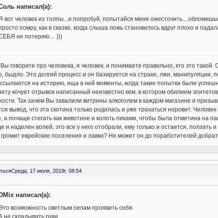
Соль написал(а):
Я вот человек из толпы...и попробуй, попытайся меня ожесточить....обломишься
просто помру, как в сказке, когда слыша ложь становилось вдруг плохо и падала в
СЕБЯ не потеряю... )))
 Вы говорите про человека, я человек, и понимаете правильно, кто это такой.
о, быдло. Это долгий процесс и он базируется на страхе, лжи, манипуляции, п
ссылаются на историю, ища в ней моменты, когда такие попытки были успешны
ету кочует отрывок написанный неизвестно кем, в котором обилием эпитетов
ости. Так зачем Вы завалили витрины алкоголем в каждом магазине и призыва
ся вывод, что эта скотина только родилась и уже трахаться норовит. Челове
, а почаще стегать как животное и колоть пиками, чтобы была отметина на па
е и наделен волей, это все у него отобрали, ему только и остается, ползать и
 громит еврейские поселения и лавки? Не может он до поработителей добрать
ться
Среда, 17 июля, 2019г. 08:54
DMix написал(а):
Это возможность светлым силам проявить себя.
А не складывать руки