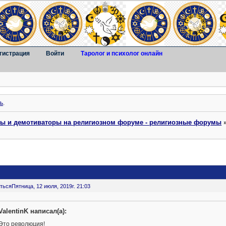
гистрация
Войти
Таролог и психолог онлайн
ь
.
ты и демотиваторы на религиозном форуме - религиозные форумы
ться
Пятница, 12 июля, 2019г. 21:03
ValentinK написал(а):
Это революция!