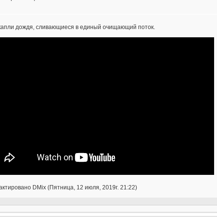
 капли дождя, сливающиеся в единый очищающий поток.
ктировано DMix (Пятница, 12 июля, 2019г. 21:22)