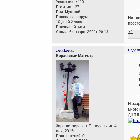
Уважение:
+410
Позитив:
+37
Пол:
Мужской
Провел на форуме:
Нет ни
10 дней 2 часа
просто
Последний визит:
+1
Среда, 6 января, 2021г. 20:13
zvedavec
Подели
Верховный Магистр
И разр
много
ДНЯ!!!
Зарегистрирован
: Понедельник, 4
мая, 2015г.
Приглашений:
0