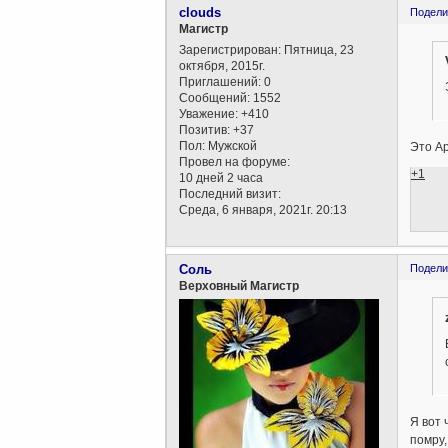
clouds
Подели
Магистр
Зарегистрирован
: Пятница, 23
октября, 2015г.
Приглашений:
0
Сообщений:
1552
Уважение:
+410
Позитив:
+37
Пол:
Мужской
Это Ар
Провел на форуме:
+1
10 дней 2 часа
Последний визит:
Среда, 6 января, 2021г. 20:13
Соль
Подели
Верховный Магистр
Я вот 
помру,