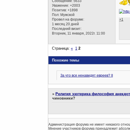
Сообщений:
5633
Уважение:
+2003
Позитив:
+1898
Пол:
Мужской
Провел на форуме:
+1
1 месяц 20 дней
Последний визит:
Вторник, 11 января, 2022г. 11:00
Страница:
«
1
2
Похожие темы
За что все ненавидят евреев? II
»
Религия эзотерика философия анекдо
чиновники?
Администрация форума не имеет никакого отнош
Мнение участников форума принадлежит абсолю