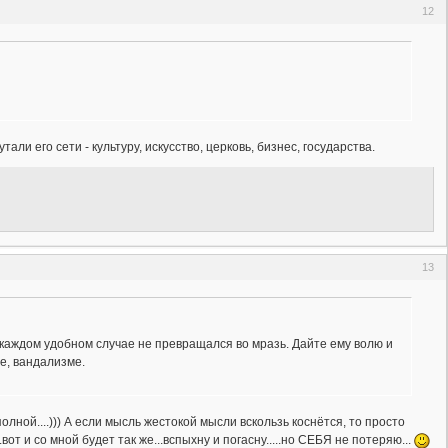
12
ли его сети - культуру, искусство, церковь, бизнес, государства.
13
и каждом удобном случае не превращался во мразь. Дайте ему волю и
ле, вандализме.
олной....))) А если мысль жестокой мысли вскользь коснётся, то просто
.вот и со мной будет так же...вспыхну и погасну.....но СЕБЯ не потеряю...