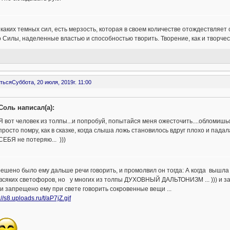
каких темных сил, есть мерзость, которая в своем количестве отождествляет
 Силы, наделенные властью и способностью творить. Творение, как и творчес
ться
Суббота, 20 июля, 2019г. 11:00
Соль написал(а):
Я вот человек из толпы...и попробуй, попытайся меня ожесточить....обломишься
просто помру, как в сказке, когда слыша ложь становилось вдруг плохо и падала в
СЕБЯ не потеряю... )))
ешено было ему дальше речи говорить, и промолвил он тогда: А когда вышла
 всяких светофоров, но у многих из толпы ДУХОВНЫЙ ДАЛЬТОНИЗМ ... ))) 
 и запрещено ему при свете говорить сокровенные вещи ...