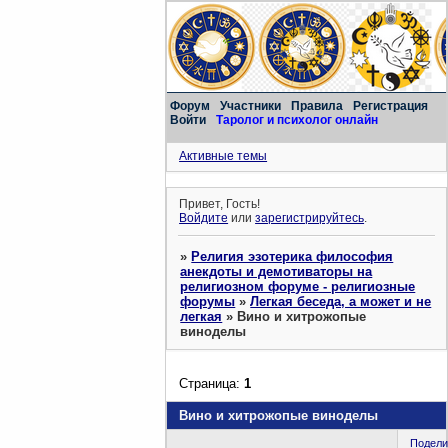
Форум
Участники
Правила
Регистрация
Войти
Таролог и психолог онлайн
Активные темы
Привет, Гость!
Войдите
или
зарегистрируйтесь
.
»
Религия эзотерика философия
анекдоты и демотиваторы на
религиозном форуме - религиозные
форумы
»
Легкая беседа, а может и не
легкая
»
Вино и хитрожопые
виноделы
Страница:
1
Вино и хитрожопые виноделы
Подели