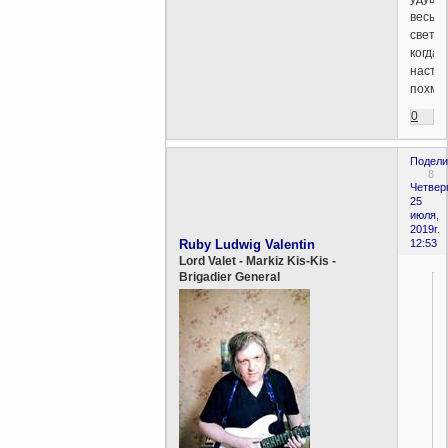
весь
свет,
когда
насту
похме
0
Подели
8
Четверг
25
июля,
2019г.
Ruby Ludwig Valentin
12:53
Lord Valet - Markiz Kis-Kis -
Brigadier General