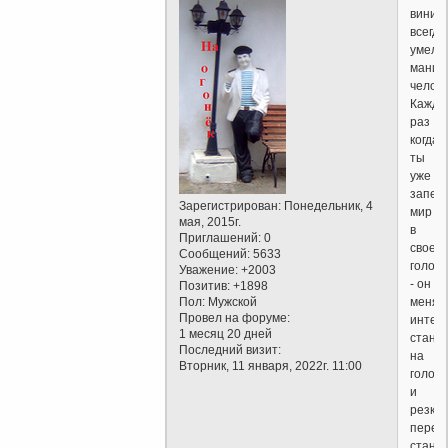
винищ
всегда
умело
манип
челове
Кажды
раз
когда
ты
уже
запеч
Зарегистрирован
: Понедельник, 4
мир
мая, 2015г.
в
Приглашений:
0
своей
Сообщений:
5633
голове
Уважение:
+2003
- он
Позитив:
+1898
Пол:
Мужской
меняе
Провел на форуме:
интер
1 месяц 20 дней
стано
Последний визит:
на
Вторник, 11 января, 2022г. 11:00
голову
и
резко
перев
стано