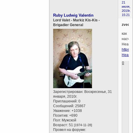
21
июля,
2019г.
Ruby Ludwig Valentin
15:21
Lord Valet - Markiz Kis-Kis -
zveda
Brigadier General
как
насчё
Неапо
https:/
Неапо
0
Зарегистрирован
: Воскресенье, 31
января, 2010г.
Приглашений:
0
Сообщений:
25867
Уважение:
+1038
Позитив:
+690
Пол:
Мужской
Возраст:
51
[1974-11-28]
Провел на форуме: