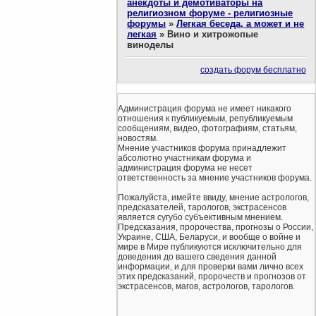
анекдоты и демотиваторы на
религиозном форуме - религиозные
форумы
»
Легкая беседа, а может и не
легкая
»
Вино и хитрожопые
виноделы
создать форум бесплатно
Администрация форума не имеет никакого
отношения к публикуемым, републикуемым
сообщениям, видео, фотографиям, статьям,
новостям.
Мнение участников форума принадлежит
абсолютно участникам форума и
администрация форума не несет
ответственность за мнение участников форума.
Пожалуйста, имейте ввиду, мнение астрологов,
предсказателей, тарологов, экстрасенсов
является сугубо субъективным мнением.
Предсказания, пророчества, прогнозы о России,
Украине, США, Беларуси, и вообще о войне и
мире в Мире публикуются исключительно для
доведения до вашего сведения данной
информации, и для проверки вами лично всех
этих предсказаний, пророчеств и прогнозов от
экстрасенсов, магов, астрологов, тарологов.