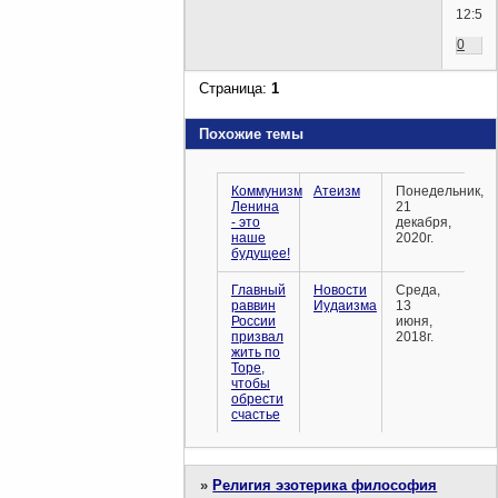
12:54)
0
Страница:
1
Похожие темы
Коммунизм
Атеизм
Понедельник,
Ленина
21
- это
декабря,
наше
2020г.
будущее!
Главный
Новости
Среда,
раввин
Иудаизма
13
России
июня,
призвал
2018г.
жить по
Торе,
чтобы
обрести
счастье
»
Религия эзотерика философия