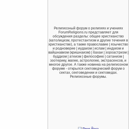
Религиозный форум о религиях и учениях
ForumReligions.ru представляет для
обсуждения разделы: общее христианство
(католицизм, протестантизм и другие течения в
христианстве), а также православие | язычество
и родноверие | иудаизм | ислам | индуизм и
вайшнавизм (кришнаизм) | бахаи | зороастризм |
буддизм | атеизм | философию | сатанизм |
эзотерику, магию, астрологию, экстрасенсов, и
многое другое. А также новинка на религиозном
форуме - открылся сектоведческий форум о
сектах, сектоведении и сектоведах.
Религиозные форумы.