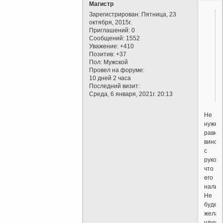
Магистр
Зарегистрирован
: Пятница, 23
октября, 2015г.
Приглашений:
0
Сообщений:
1552
Уважение:
+410
Позитив:
+37
Пол:
Мужской
Провел на форуме:
10 дней 2 часа
Последний визит:
Среда, 6 января, 2021г. 20:13
Не
нужно
равня
вино
с
рукою,
что
его
налива
Не
будет
желан
удуши