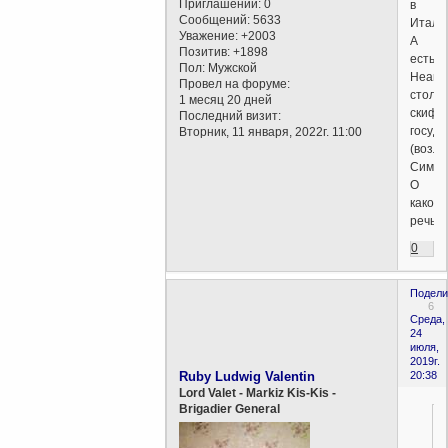
Приглашений:
0
в
Сообщений:
5633
Итали
Уважение:
+2003
А
Позитив:
+1898
есть
Пол:
Мужской
Неапо
Провел на форуме:
столи
1 месяц 20 дней
скифск
Последний визит:
госуда
Вторник, 11 января, 2022г. 11:00
(возле
Симфе
О
каком
речь
0
Подели
6
Среда,
24
июля,
2019г.
Ruby Ludwig Valentin
20:38
Lord Valet - Markiz Kis-Kis -
Brigadier General