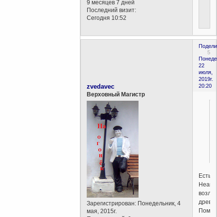
9 месяцев 7 дней
Последний визит:
Сегодня 10:52
Подели
5
Понеде
22
июля,
2019г.
zvedavec
20:20
Верховный Магистр
Есть
Неапо
возле
древн
Зарегистрирован
: Понедельник, 4
Помпе
мая, 2015г.