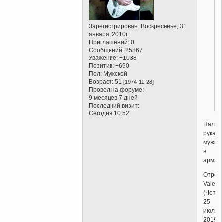
Зарегистрирован
: Воскресенье, 31
января, 2010г.
Приглашений:
0
Сообщений:
25867
Уважение:
+1038
Позитив:
+690
Пол:
Мужской
Возраст:
51
[1974-11-28]
Провел на форуме:
9 месяцев 7 дней
Последний визит:
Сегодня 10:52
Налив
рука
мужик
в
армяке
Отред
Valent
(Четве
25
июля,
2019г.