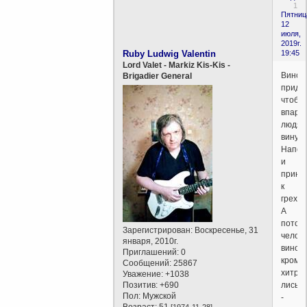
1
Пятниц
12
июля,
2019г.
Ruby Ludwig Valentin
19:45
Lord Valet - Markiz Kis-Kis -
Вино
Brigadier General
приду
чтобы
впари
людям
вину.
Напоя
и
прину
к
греху.
А
потом
Зарегистрирован
: Воскресенье, 31
челов
января, 2010г.
винова
Приглашений:
0
кроме
Сообщений:
25867
хитро
Уважение:
+1038
Позитив:
+690
лисы
Пол:
Мужской
-
Возраст:
51
[1974-11-28]