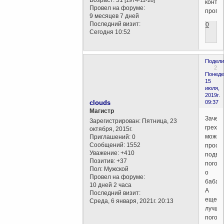
контр
Провел на форуме:
прогр
9 месяцев 7 дней
Последний визит:
0
Сегодня 10:52
Подели
2
Понеде
15
июля,
2019г.
clouds
09:37
Магистр
Зачем
Зарегистрирован
: Пятница, 23
грех,
октября, 2015г.
можно
Приглашений:
0
Сообщений:
1552
прост
Уважение:
+410
подвы
Позитив:
+37
погов
Пол:
Мужской
о
Провел на форуме:
бабах.
10 дней 2 часа
А
Последний визит:
еще
Среда, 6 января, 2021г. 20:13
лучше
погово