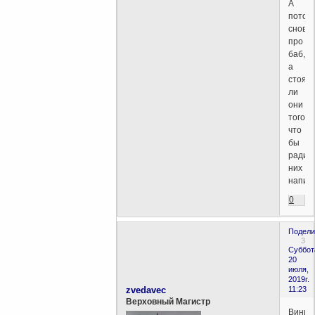
А
потом
снова
про
баб,
а
стоят
ли
они
того,
что
бы
ради
них
напив
0
Подели
3
Суббот
20
июля,
2019г.
zvedavec
11:23
Верховный Магистр
Винцо