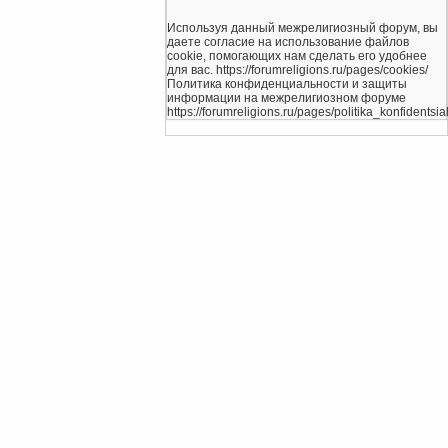
Используя данный межрелигиозный форум, вы
даете согласие на использование файлов
cookie, помогающих нам сделать его удобнее
для вас. https://forumreligions.ru/pages/cookies/
Политика конфиденциальности и защиты
информации на межрелигиозном форуме
https://forumreligions.ru/pages/politika_konfidentsial