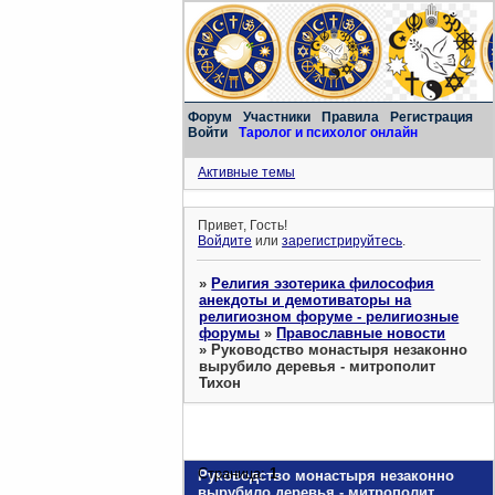
Форум
Участники
Правила
Регистрация
Войти
Таролог и психолог онлайн
Активные темы
Привет, Гость!
Войдите
или
зарегистрируйтесь
.
»
Религия эзотерика философия
анекдоты и демотиваторы на
религиозном форуме - религиозные
форумы
»
Православные новости
»
Руководство монастыря незаконно
вырубило деревья - митрополит
Тихон
Страница:
1
Руководство монастыря незаконно
вырубило деревья - митрополит