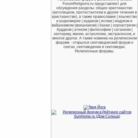
ForumReligions.ru представляет для
обсуждения разделы: общее христианство
(католицизм, протестантизм и другие течения в
христианстве), а также православие | язычество
и родноверие | иудаизм | ислам | индуизм и
вайшнавизм (кришнаизм) | бахаи | зороастризм |
буддизм | атеизм | философию | сатанизм |
эзотерику, магию, астрологию, экстрасенсов, и
многое другое. А также новинка на религиозном
форуме - открылся сектоведческий форум о
сектах, сектоведении и сектоведах.
Религиозные форумы.