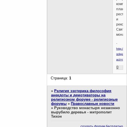
компл
плана
реста
и
рекон
Святог
монас
-
http://w
religion.
act=ne
0
Страница:
1
»
Религия эзотерика философия
анекдоты и демотиваторы на
религиозном форуме - религиозные
форумы
»
Православные новости
»
Руководство монастыря незаконно
вырубило деревья - митрополит
Тихон
создать форум бесплатно