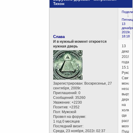
Тихон
Подели
1
Пятниц
13
декабр
2019г.
Слава
18:18
И в нужный момент откроется
13
нужная дверь
декаб
2019
года,
15:15
Руков
Святог
Зарегистрирован
: Воскресенье, 27
монас
сентября, 2009г.
незак
Приглашений:
0
выруб
Сообщений:
35260
дерев
Уважение:
+2230
на
Позитив:
+2352
холме,
Пол:
Мужской
где
Провел на форуме:
распо
1 год 0 месяцев
Последний визит:
могил
Среда, 23 ноября, 2022г. 02:37
Пушки