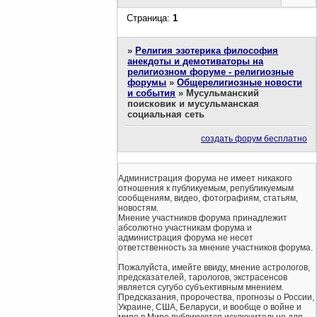
Страница:
1
»
Религия эзотерика философия
анекдоты и демотиваторы на
религиозном форуме - религиозные
форумы
»
Общерелигиозные новости
и события
»
Мусульманский
поисковик и мусульманская
социальная сеть
создать форум бесплатно
Администрация форума не имеет никакого
отношения к публикуемым, републикуемым
сообщениям, видео, фотографиям, статьям,
новостям.
Мнение участников форума принадлежит
абсолютно участникам форума и
администрация форума не несет
ответственность за мнение участников форума.
Пожалуйста, имейте ввиду, мнение астрологов,
предсказателей, тарологов, экстрасенсов
является сугубо субъективным мнением.
Предсказания, пророчества, прогнозы о России,
Украине, США, Беларуси, и вообще о войне и
мире в Мире публикуются исключительно для