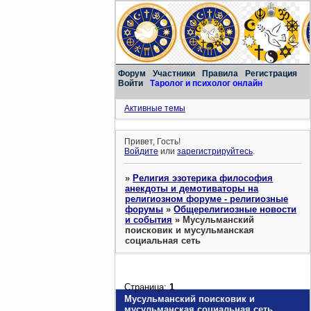
Форум
Участники
Правила
Регистрация
Войти
Таролог и психолог онлайн
Активные темы
Привет, Гость!
Войдите
или
зарегистрируйтесь
.
»
Религия эзотерика философия
анекдоты и демотиваторы на
религиозном форуме - религиозные
форумы
»
Общерелигиозные новости
и события
»
Мусульманский
поисковик и мусульманская
социальная сеть
Страница:
1
Мусульманский поисковик и
мусульманская социальная сеть