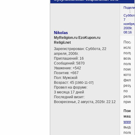
Подели
1
Суббот
7
ноября
2009г.
Nikolas
08:16
MyReligion.ru EzoKupon.ru
После
Religii.net
ислам
Зарегистрирован
: Суббота, 22
получ
апреля, 2006г.
Приглашений:
16
возмо
Сообщений:
5870
польз
Уважение:
+542
поиско
Позитив:
+667
котор
Пол:
Мужской
фильт
Возраст:
45
[1980-11-07]
резул
Провел на форуме:
по
3 месяца 17 дней
религ
Последний визит:
Воскресенье, 2 августа, 2026г. 22:12
принц
Поиск
маши
www.I
выдае
польз