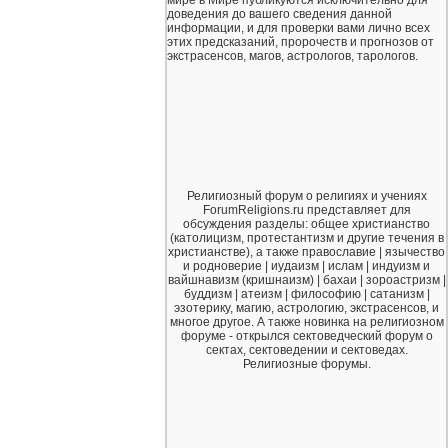
доведения до вашего сведения данной
информации, и для проверки вами лично всех
этих предсказаний, пророчеств и прогнозов от
экстрасенсов, магов, астрологов, тарологов.
Религиозный форум о религиях и учениях
ForumReligions.ru представляет для
обсуждения разделы: общее христианство
(католицизм, протестантизм и другие течения в
христианстве), а также православие | язычество
и родноверие | иудаизм | ислам | индуизм и
вайшнавизм (кришнаизм) | бахаи | зороастризм |
буддизм | атеизм | философию | сатанизм |
эзотерику, магию, астрологию, экстрасенсов, и
многое другое. А также новинка на религиозном
форуме - открылся сектоведческий форум о
сектах, сектоведении и сектоведах.
Религиозные форумы.