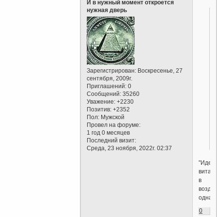
И в нужный момент откроется
нужная дверь
Зарегистрирован
: Воскресенье, 27
сентября, 2009г.
Приглашений:
0
Сообщений:
35260
Уважение:
+2230
Позитив:
+2352
Пол:
Мужской
Провел на форуме:
1 год 0 месяцев
Последний визит:
Среда, 23 ноября, 2022г. 02:37
"Идеи
витаю
в
воздух
однако
0