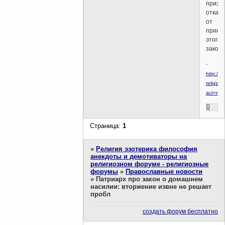
призв
отказа
от
приня
этого
законо
-
http://w
religion.
act=ne
0
Страница:
1
»
Религия эзотерика философия
анекдоты и демотиваторы на
религиозном форуме - религиозные
форумы
»
Православные новости
»
Патриарх про закон о домашнем
насилии: вторжение извне не решает
пробл
создать форум бесплатно