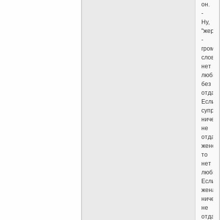
он.
-
Ну,
"жертв
-
громк
слово;
нет
любви
без
отдачи
Если
супруг
ничего
не
отдае
жене,
то
нет
любви
Если
жена
ничего
не
отдае