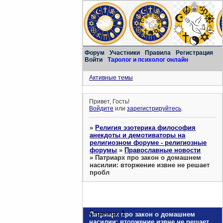
Форум
Участники
Правила
Регистрация
Войти
Таролог и психолог онлайн
Активные темы
Привет, Гость!
Войдите
или
зарегистрируйтесь
.
»
Религия эзотерика философия
анекдоты и демотиваторы на
религиозном форуме - религиозные
форумы
»
Православные новости
»
Патриарх про закон о домашнем
насилии: вторжение извне не решает
пробл
Страница:
1
Патриарх про закон о домашнем
насилии: вторжение извне не решает