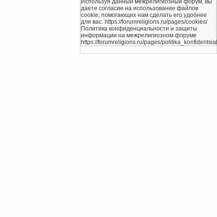
Используя данный межрелигиозный форум, вы
даете согласие на использование файлов
cookie, помогающих нам сделать его удобнее
для вас. https://forumreligions.ru/pages/cookies/
Политика конфиденциальности и защиты
информации на межрелигиозном форуме
https://forumreligions.ru/pages/politika_konfidentsial