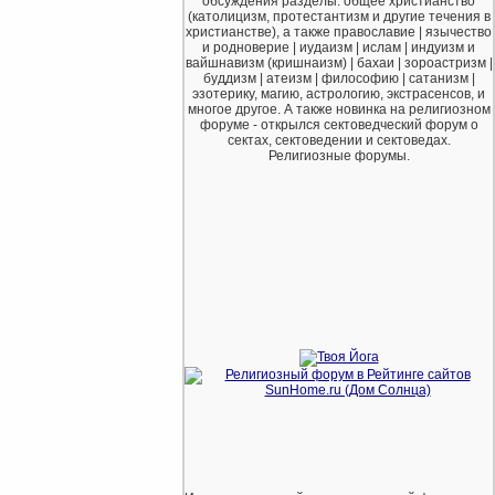
обсуждения разделы: общее христианство
(католицизм, протестантизм и другие течения в
христианстве), а также православие | язычество
и родноверие | иудаизм | ислам | индуизм и
вайшнавизм (кришнаизм) | бахаи | зороастризм |
буддизм | атеизм | философию | сатанизм |
эзотерику, магию, астрологию, экстрасенсов, и
многое другое. А также новинка на религиозном
форуме - открылся сектоведческий форум о
сектах, сектоведении и сектоведах.
Религиозные форумы.