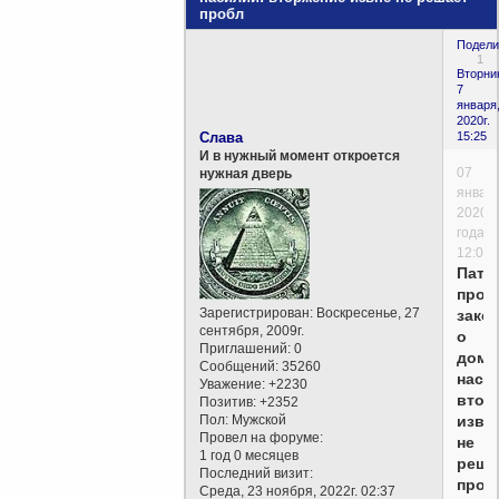
пробл
Подели
1
Вторни
7
января
2020г.
Слава
15:25
И в нужный момент откроется
07
нужная дверь
январ
2020
года,
12:09
Патр
про
Зарегистрирован
: Воскресенье, 27
зако
сентября, 2009г.
о
Приглашений:
0
дома
Сообщений:
35260
наси
Уважение:
+2230
втор
Позитив:
+2352
Пол:
Мужской
извн
Провел на форуме:
не
1 год 0 месяцев
реша
Последний визит:
проб
Среда, 23 ноября, 2022г. 02:37