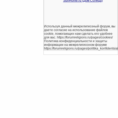
Используя данный межрелигиозный форум, вы
даете согласие на использование файлов
cookie, помогающих нам сделать его удобнее
для вас. https://forumreligions.ru/pages/cookies/
Политика конфиденциальности и защиты
информации на межрелигиозном форуме
https://forumreligions.ru/pages/politika_konfidentsial