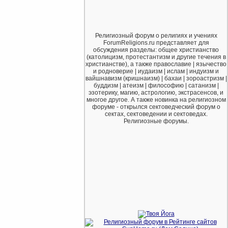
Религиозный форум о религиях и учениях
ForumReligions.ru представляет для
обсуждения разделы: общее христианство
(католицизм, протестантизм и другие течения в
христианстве), а также православие | язычество
и родноверие | иудаизм | ислам | индуизм и
вайшнавизм (кришнаизм) | бахаи | зороастризм |
буддизм | атеизм | философию | сатанизм |
эзотерику, магию, астрологию, экстрасенсов, и
многое другое. А также новинка на религиозном
форуме - открылся сектоведческий форум о
сектах, сектоведении и сектоведах.
Религиозные форумы.