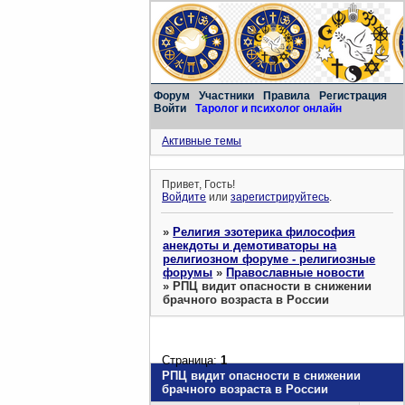
Форум
Участники
Правила
Регистрация
Войти
Таролог и психолог онлайн
Активные темы
Привет, Гость!
Войдите
или
зарегистрируйтесь
.
»
Религия эзотерика философия
анекдоты и демотиваторы на
религиозном форуме - религиозные
форумы
»
Православные новости
»
РПЦ видит опасности в снижении
брачного возраста в России
Страница:
1
РПЦ видит опасности в снижении
брачного возраста в России