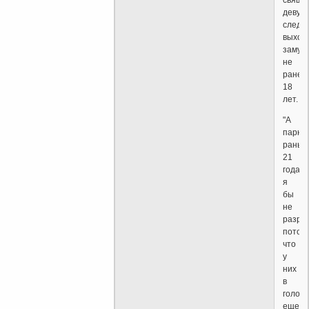
свяще
девуш
следу
выход
замуж
не
ранее
18
лет.
"А
парня
раньш
21
года
я
бы
не
разре
потом
что
у
них
в
голове
еще