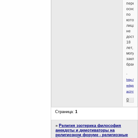
переч
основ
по
котор
лица,
не
дости
18
лет,
могут
заклю
брак.
-
http://w
religion.
act=ne
0
Страница:
1
»
Религия эзотерика философия
анекдоты и демотиваторы на
религиозном форуме - религиозные