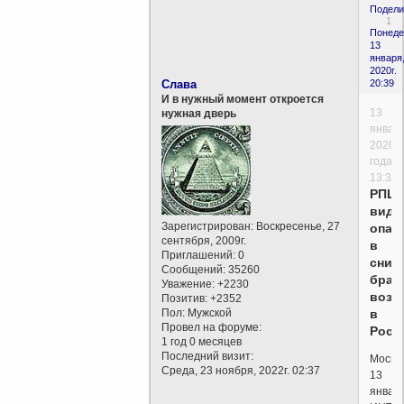
Подели
1
Понеде
13
января
2020г.
Слава
20:39
И в нужный момент откроется
13
нужная дверь
январ
2020
года,
13:36
РПЦ
види
Зарегистрирован
: Воскресенье, 27
опас
сентября, 2009г.
в
Приглашений:
0
сниж
Сообщений:
35260
брач
Уважение:
+2230
возр
Позитив:
+2352
Пол:
Мужской
в
Провел на форуме:
Росс
1 год 0 месяцев
Последний визит:
Москва
Среда, 23 ноября, 2022г. 02:37
13
января