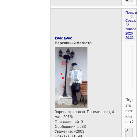
Подели
3
Среда,
22
января
2020г.
zvedavec
20:32
Верховный Магистр
Подка
это
грех
Зарегистрирован
: Понедельник, 4
или
мая, 2015г.
Приглашений:
0
нет?
Сообщений:
5633
0
Уважение:
+2003
Позитив:
+1898