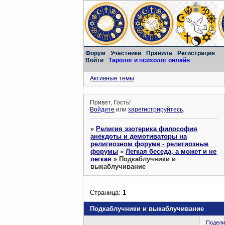
Форум
Участники
Правила
Регистрация
Войти
Таролог и психолог онлайн
Активные темы
Привет, Гость!
Войдите
или
зарегистрируйтесь
.
»
Религия эзотерика философия
анекдоты и демотиваторы на
религиозном форуме - религиозные
форумы
»
Легкая беседа, а может и не
легкая
»
Подкаблучники и
выкаблучивание
Страница:
1
Подкаблучники и выкаблучивание
Подели