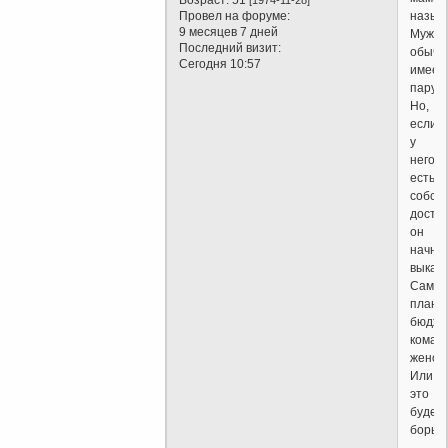
Провел на форуме:
назыв
9 месяцев 7 дней
Мужчи
Последний визит:
обычн
Сегодня 10:57
имеет
пару.
Но,
если
у
него
есть
собст
достои
он
начнё
выкабл
Самом
плани
бюдже
коман
женой
Или
это
будет
борьб