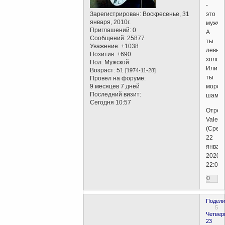
-
это
Зарегистрирован
: Воскресенье, 31
января, 2010г.
мужчи
Приглашений:
0
А
Сообщений:
25877
ты
Уважение:
+1038
левый
Позитив:
+690
холоп
Пол:
Мужской
Или
Возраст:
51
[1974-11-28]
ты
Провел на форуме:
морск
9 месяцев 7 дней
Последний визит:
шама
Сегодня 10:57
Отред
Valent
(Среда
22
января
2020г.
22:01)
0
Подели
5
Четверг
23