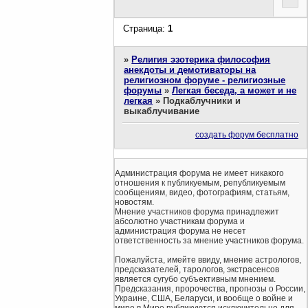
Страница:
1
»
Религия эзотерика философия
анекдоты и демотиваторы на
религиозном форуме - религиозные
форумы
»
Легкая беседа, а может и не
легкая
»
Подкаблучники и
выкаблучивание
создать форум бесплатно
Администрация форума не имеет никакого
отношения к публикуемым, републикуемым
сообщениям, видео, фотографиям, статьям,
новостям.
Мнение участников форума принадлежит
абсолютно участникам форума и
администрация форума не несет
ответственность за мнение участников форума.
Пожалуйста, имейте ввиду, мнение астрологов,
предсказателей, тарологов, экстрасенсов
является сугубо субъективным мнением.
Предсказания, пророчества, прогнозы о России,
Украине, США, Беларуси, и вообще о войне и
мире в Мире публикуются исключительно для