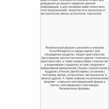
доведения до вашего сведения данной
информации, и для проверки вами лично всех
этих предсказаний, пророчеств и прогнозов от
экстрасенсов, магов, астрологов, тарологов.
Религиозный форум о религиях и учениях
ForumReligions.ru представляет для
обсуждения разделы: общее христианство
(католицизм, протестантизм и другие течения в
христианстве), а также православие | язычество
и родноверие | иудаизм | ислам | индуизм и
вайшнавизм (кришнаизм) | бахаи | зороастризм |
буддизм | атеизм | философию | сатанизм |
эзотерику, магию, астрологию, экстрасенсов, и
многое другое. А также новинка на религиозном
форуме - открылся сектоведческий форум о
сектах, сектоведении и сектоведах.
Религиозные форумы.