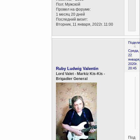
Пол:
Мужской
Провел на форуме:
1 месяц 20 дней
Последний визит:
Вторник, 11 января, 2022г. 11:00
Подели
4
Среда,
22
января
2020г.
Ruby Ludwig Valentin
20:45
Lord Valet - Markiz Kis-Kis -
Brigadier General
Подка