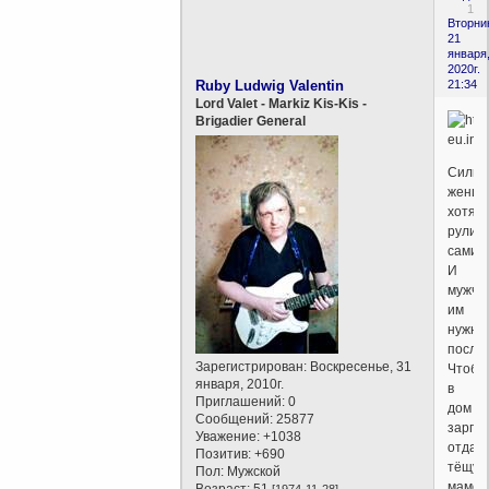
1
Вторни
21
января
2020г.
Ruby Ludwig Valentin
21:34
Lord Valet - Markiz Kis-Kis -
Brigadier General
Сильн
женщ
хотят
рулит
сами.
И
мужчи
им
нужны
послу
Зарегистрирован
: Воскресенье, 31
Чтоб
января, 2010г.
в
Приглашений:
0
дом
Сообщений:
25877
зарпл
Уважение:
+1038
отдава
Позитив:
+690
тёщу
Пол:
Мужской
мамой
Возраст:
51
[1974-11-28]