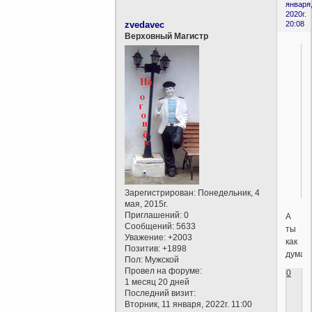
января
2020г.
zvedavec
20:08
Верховный Магистр
Зарегистрирован
: Понедельник, 4
мая, 2015г.
Приглашений:
0
А
Сообщений:
5633
ты
Уважение:
+2003
как
Позитив:
+1898
думае
Пол:
Мужской
Провел на форуме:
0
1 месяц 20 дней
Последний визит:
Вторник, 11 января, 2022г. 11:00