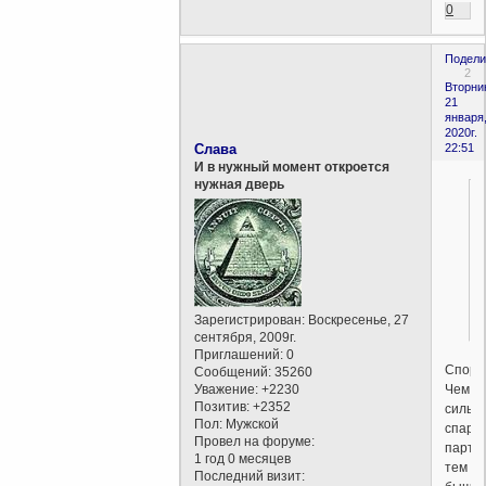
0
Подели
2
Вторни
21
января
2020г.
Слава
22:51
И в нужный момент откроется
нужная дверь
Зарегистрирован
: Воскресенье, 27
сентября, 2009г.
Приглашений:
0
Спорт
Сообщений:
35260
Чем
Уважение:
+2230
Позитив:
+2352
сильн
Пол:
Мужской
спарри
Провел на форуме:
партн
1 год 0 месяцев
тем
Последний визит: