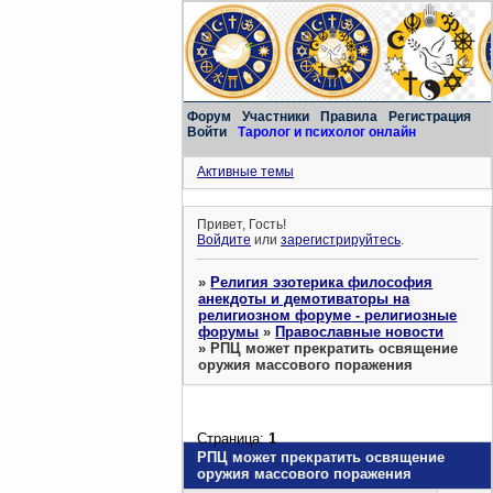
Форум
Участники
Правила
Регистрация
Войти
Таролог и психолог онлайн
Активные темы
Привет, Гость!
Войдите
или
зарегистрируйтесь
.
»
Религия эзотерика философия
анекдоты и демотиваторы на
религиозном форуме - религиозные
форумы
»
Православные новости
»
РПЦ может прекратить освящение
оружия массового поражения
Страница:
1
РПЦ может прекратить освящение
оружия массового поражения