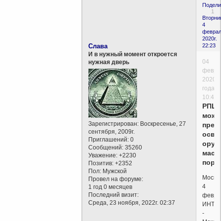
Подели
1
Вторни
4
феврал
2020г.
Слава
22:23
И в нужный момент откроется
04
нужная дверь
февра
2020
года,
10:40
РПЦ
може
Зарегистрирован
: Воскресенье, 27
прек
сентября, 2009г.
освя
Приглашений:
0
оруж
Сообщений:
35260
масс
Уважение:
+2230
пора
Позитив:
+2352
Пол:
Мужской
Москва
Провел на форуме:
4
1 год 0 месяцев
Последний визит:
февра
Среда, 23 ноября, 2022г. 02:37
ИНТЕ
-