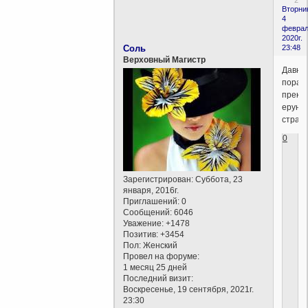
Вторни
4
феврал
2020г.
Соль
23:48
Верховный Магистр
Давно
пора
прекр
ерунд
страдат
0
Зарегистрирован
: Суббота, 23
января, 2016г.
Приглашений:
0
Сообщений:
6046
Уважение:
+1478
Позитив:
+3454
Пол:
Женский
Провел на форуме:
1 месяц 25 дней
Последний визит:
Воскресенье, 19 сентября, 2021г.
23:30