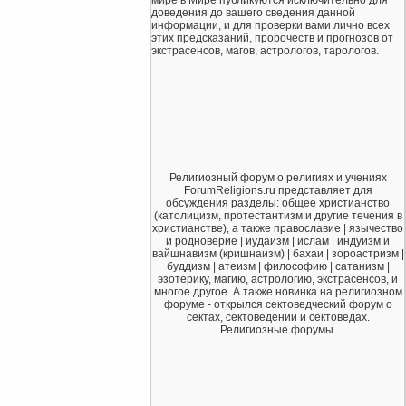
мире в Мире публикуются исключительно для
доведения до вашего сведения данной
информации, и для проверки вами лично всех
этих предсказаний, пророчеств и прогнозов от
экстрасенсов, магов, астрологов, тарологов.
Религиозный форум о религиях и учениях
ForumReligions.ru представляет для
обсуждения разделы: общее христианство
(католицизм, протестантизм и другие течения в
христианстве), а также православие | язычество
и родноверие | иудаизм | ислам | индуизм и
вайшнавизм (кришнаизм) | бахаи | зороастризм |
буддизм | атеизм | философию | сатанизм |
эзотерику, магию, астрологию, экстрасенсов, и
многое другое. А также новинка на религиозном
форуме - открылся сектоведческий форум о
сектах, сектоведении и сектоведах.
Религиозные форумы.