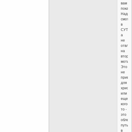
вам
показа
Надо
смотр
в
СУТЬ,
а
не
отвле
на
второ
мотив
Это
не
приви
для
христи
или
еще
кого-
то -
это
облег
путь
в