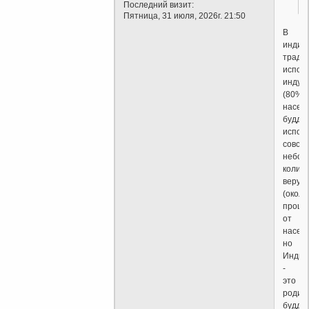
Последний визит:
Пятница, 31 июля, 2026г. 21:50
В
индии
тради
испов
индуи
(80%
населе
будди
испов
совсе
небол
колич
верую
(около
проце
от
населе
но
Индия
-
это
родин
будди