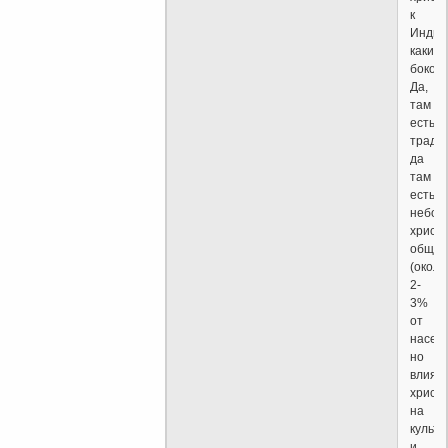
к
Индии
каким
боком
Да,
там
есть
тради
да
там
есть
небол
христ
общин
(около
2-
3%
от
населе
но
влиян
христ
на
культу
и