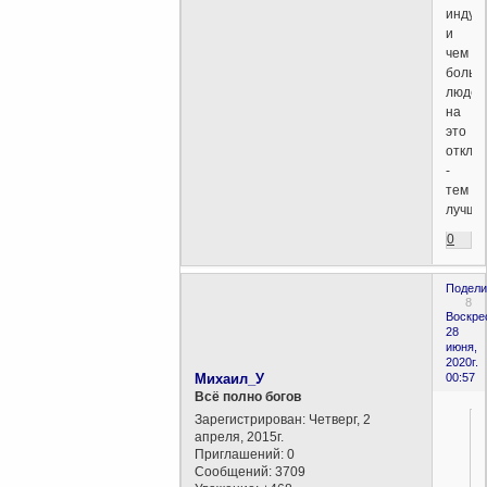
индус
и
чем
больш
людей
на
это
откли
-
тем
лучше
0
Подели
8
Воскре
28
июня,
2020г.
Михаил_У
00:57
Всё полно богов
Зарегистрирован
: Четверг, 2
апреля, 2015г.
Приглашений:
0
Сообщений:
3709