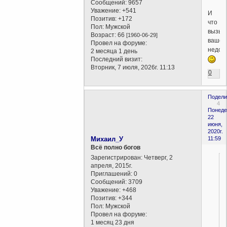
Сообщений:
9657
Уважение:
+541
И
Позитив:
+172
что
Пол:
Мужской
вызыв
Возраст:
66
[1960-06-29]
ваше
Провел на форуме:
недоу
2 месяца 1 день
Последний визит:
Вторник, 7 июля, 2026г. 11:13
0
Подели
4
Понеде
22
июня,
2020г.
Михаил_У
11:59
Всё полно богов
Зарегистрирован
: Четверг, 2
апреля, 2015г.
Приглашений:
0
Сообщений:
3709
Уважение:
+468
Позитив:
+344
Пол:
Мужской
Провел на форуме:
1 месяц 23 дня