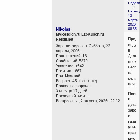
Подели
1
Пятниц
13
марта,
2020г.
Nikolas
08:35
MyReligion.ru EzoKupon.ru
Приду
Religii.net
индус
Зарегистрирован
: Суббота, 22
в
апреля, 2006г.
Приглашений:
16
Дели
Сообщений:
5870
продо
Уважение:
+542
беспо
Позитив:
+667
на
Пол:
Мужской
религ
Возраст:
45
[1980-11-07]
почве
Провел на форуме:
3 месяца 17 дней
Приня
Последний визит:
в
Воскресенье, 2 августа, 2026г. 22:12
декаб
закон
о
гражд
ущем
права
мусул