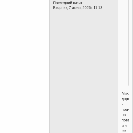
Последний визит:
Вторник, 7 июля, 2026г. 11:13
Михаи
дорог
-
причи
на
повер
и я
ее