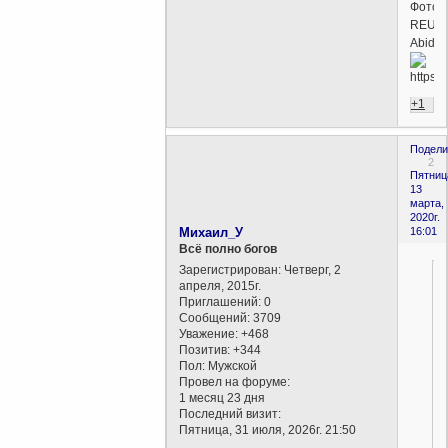
Фото:
REUTE
Abidi
+1
Подели
2
Пятниц
13
марта,
2020г.
Михаил_У
16:01
Всё полно богов
Зарегистрирован
: Четверг, 2
апреля, 2015г.
Приглашений:
0
Сообщений:
3709
Уважение:
+468
Позитив:
+344
Пол:
Мужской
Провел на форуме:
1 месяц 23 дня
Последний визит:
Пятница, 31 июля, 2026г. 21:50