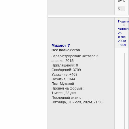
лучше
0
Подели
6
Четверг
25
июня,
2020г.
Михаил_У
18:59
Всё полно богов
Зарегистрирован
: Четверг, 2
апреля, 2015г.
Приглашений:
0
Сообщений:
3709
Уважение:
+468
Позитив:
+344
Пол:
Мужской
Провел на форуме:
1 месяц 23 дня
Последний визит:
Пятница, 31 июля, 2026г. 21:50