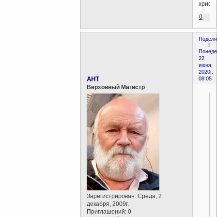
христ
0
Подели
3
Понеде
22
июня,
2020г.
AHT
08:05
Верховный Магистр
Зарегистрирован
: Среда, 2
декабря, 2009г.
Приглашений:
0