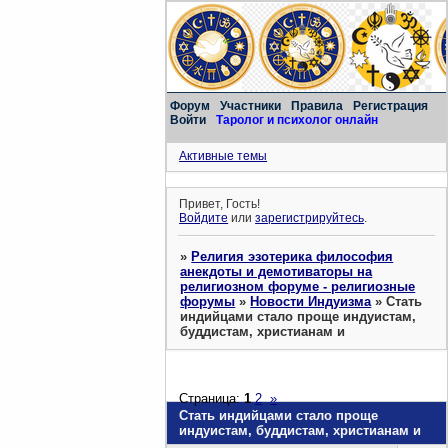
Форум
Участники
Правила
Регистрация
Войти
Таролог и психолог онлайн
Активные темы
Привет, Гость!
Войдите
или
зарегистрируйтесь
.
»
Религия эзотерика философия
анекдоты и демотиваторы на
религиозном форуме - религиозные
форумы
»
Новости Индуизма
»
Стать
индийцами стало проще индуистам,
буддистам, христианам и
Страница:
1
2
»
Стать индийцами стало проще
индуистам, буддистам, христианам и