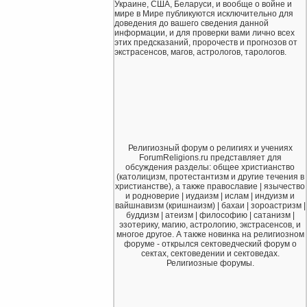
Украине, США, Беларуси, и вообще о войне и
мире в Мире публикуются исключительно для
доведения до вашего сведения данной
информации, и для проверки вами лично всех
этих предсказаний, пророчеств и прогнозов от
экстрасенсов, магов, астрологов, тарологов.
Религиозный форум о религиях и учениях
ForumReligions.ru представляет для
обсуждения разделы: общее христианство
(католицизм, протестантизм и другие течения в
христианстве), а также православие | язычество
и родноверие | иудаизм | ислам | индуизм и
вайшнавизм (кришнаизм) | бахаи | зороастризм |
буддизм | атеизм | философию | сатанизм |
эзотерику, магию, астрологию, экстрасенсов, и
многое другое. А также новинка на религиозном
форуме - открылся сектоведческий форум о
сектах, сектоведении и сектоведах.
Религиозные форумы.