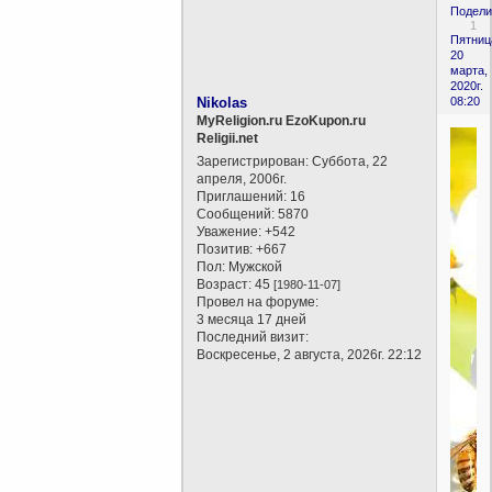
Подели
1
Пятниц
20
марта,
2020г.
Nikolas
08:20
MyReligion.ru EzoKupon.ru
Religii.net
Зарегистрирован
: Суббота, 22
апреля, 2006г.
Приглашений:
16
Сообщений:
5870
Уважение:
+542
Позитив:
+667
Пол:
Мужской
Возраст:
45
[1980-11-07]
Провел на форуме:
3 месяца 17 дней
Последний визит:
Воскресенье, 2 августа, 2026г. 22:12