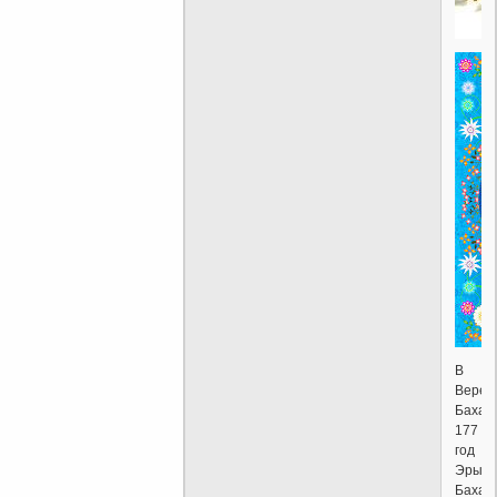
В
Вере
Бахаи
177
год
Эры
Бахаи!