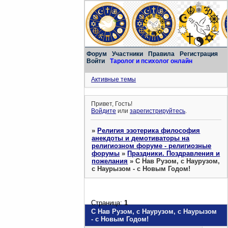
Форум
Участники
Правила
Регистрация
Войти
Таролог и психолог онлайн
Активные темы
Привет, Гость!
Войдите
или
зарегистрируйтесь
.
»
Религия эзотерика философия
анекдоты и демотиваторы на
религиозном форуме - религиозные
форумы
»
Праздники. Поздравления и
пожелания
»
С Нав Рузом, с Наурузом,
с Наурызом - с Новым Годом!
Страница:
1
С Нав Рузом, с Наурузом, с Наурызом
- с Новым Годом!