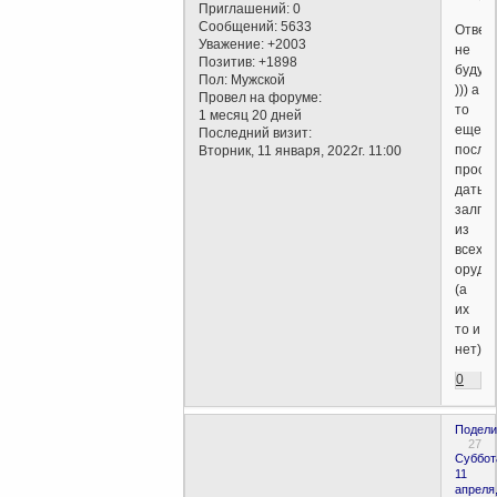
Приглашений:
0
Сообщений:
5633
Отвеч
Уважение:
+2003
не
Позитив:
+1898
буду
Пол:
Мужской
))) а
Провел на форуме:
то
1 месяц 20 дней
еще
Последний визит:
после
Вторник, 11 января, 2022г. 11:00
прось
дать
залп
из
всех
оруди
(а
их
то и
нет)
0
Подели
27
Суббот
11
апреля