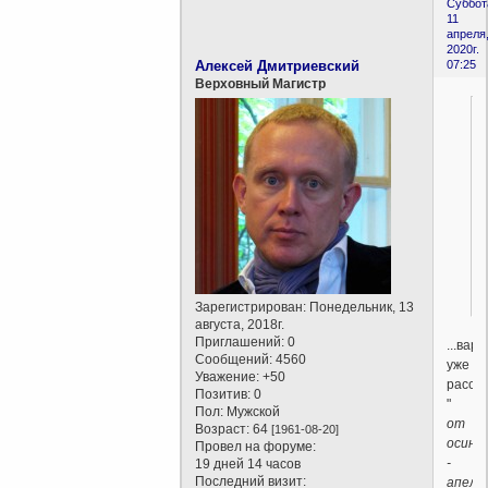
Суббот
11
апреля
2020г.
Алексей Дмитриевский
07:25
Верховный Магистр
Зарегистрирован
: Понедельник, 13
августа, 2018г.
Приглашений:
0
...вар
Сообщений:
4560
уже
Уважение:
+50
рассм
Позитив:
0
"
Пол:
Мужской
от
Возраст:
64
[1961-08-20]
осинк
Провел на форуме:
-
19 дней 14 часов
Последний визит:
апель