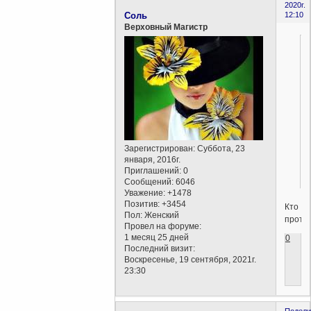
2020г.
Соль
12:10
Верховный Магистр
Зарегистрирован
: Суббота, 23
января, 2016г.
Приглашений:
0
Сообщений:
6046
Уважение:
+1478
Позитив:
+3454
Кто
Пол:
Женский
протоп
Провел на форуме:
1 месяц 25 дней
0
Последний визит:
Воскресенье, 19 сентября, 2021г.
23:30