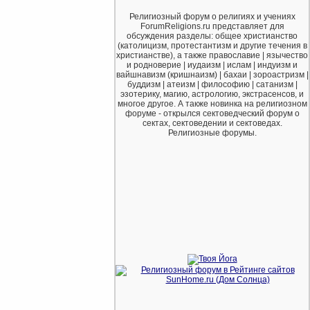
Религиозный форум о религиях и учениях
ForumReligions.ru представляет для
обсуждения разделы: общее христианство
(католицизм, протестантизм и другие течения в
христианстве), а также православие | язычество
и родноверие | иудаизм | ислам | индуизм и
вайшнавизм (кришнаизм) | бахаи | зороастризм |
буддизм | атеизм | философию | сатанизм |
эзотерику, магию, астрологию, экстрасенсов, и
многое другое. А также новинка на религиозном
форуме - открылся сектоведческий форум о
сектах, сектоведении и сектоведах.
Религиозные форумы.