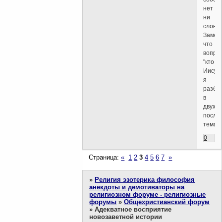
нет
ни
слова.
Замечу
что
вопро
"кто
Иисус
я
разби
в
двух
после
темах.
0
Страница:
«
1
2
3
4
5
6
7
»
»
Религия эзотерика философия
анекдоты и демотиваторы на
религиозном форуме - религиозные
форумы
»
Общехристианский форум
»
Адекватное восприятие
новозаветной истории