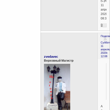
(Суббо
11
апрел
2020г.
08:36)
0
Подели
25
Суббот
11
апреля
2020г.
zvedavec
12:08
Верховный Магистр
А