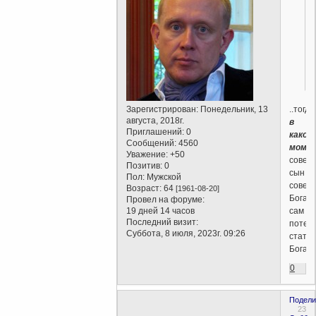
..тогда
Зарегистрирован
: Понедельник, 13
августа, 2018г.
в
Приглашений:
0
какой
Сообщений:
4560
моме
Уважение:
+50
совер
Позитив:
0
сын
Пол:
Мужской
совер
Возраст:
64
[1961-08-20]
Бога
Провел на форуме:
сам
19 дней 14 часов
Последний визит:
потер
Суббота, 8 июля, 2023г. 09:26
статус
Бога?
0
Подели
23