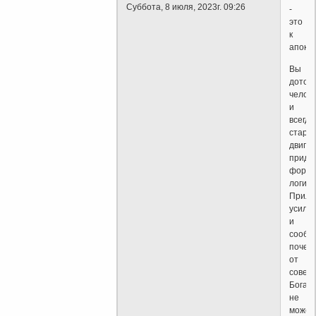
Суббота, 8 июля, 2023г. 09:26
-
это
к
апокри
Вы
дотош
челов
и
всегда
стара
двигат
приде
форма
логике
Прило
усили
и
сообр
почем
от
совер
Бога
не
может