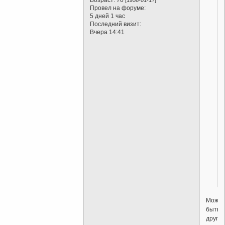
Возраст:
70
[1956-01-17]
Провел на форуме:
5 дней 1 час
Последний визит:
Вчера 14:41
Можн
быть
други