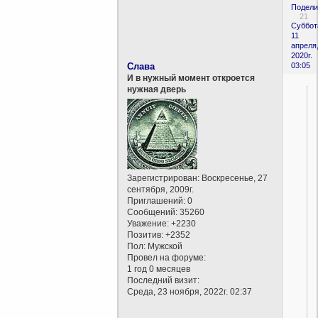
Подели
21
Суббот
11
апреля
2020г.
Слава
03:05
И в нужный момент откроется
нужная дверь
Зарегистрирован
: Воскресенье, 27
сентября, 2009г.
Приглашений:
0
Сообщений:
35260
Уважение:
+2230
Позитив:
+2352
Пол:
Мужской
Провел на форуме:
1 год 0 месяцев
Последний визит:
Среда, 23 ноября, 2022г. 02:37