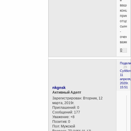
вашей
конце
принц
отцовс
сынов
-
очень
важен
0
Подели
29
Суббот
11
апреля
2020г.
nkgnsk
15:51
Активный Адепт
Зарегистрирован
: Вторник, 12
марта, 2019г.
Приглашений:
0
Сообщений:
177
Уважение:
+8
Позитив:
0
Пол:
Мужской