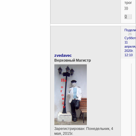
тропи
)))
0
Подели
26
Суббот
11
апреля
2020г.
zvedavec
12:10
Верховный Магистр
Зарегистрирован
: Понедельник, 4
мая, 2015г.