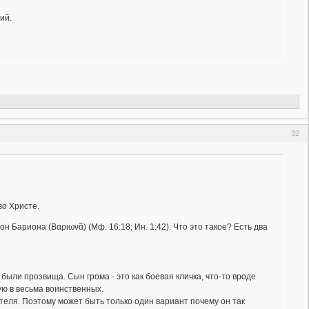
ий.
32
о Христе.
 Бариона (Βαριωνᾶ) (Мф. 16:18; Ин. 1:42). Что это такое? Есть два
х были прозвища. Сын грома - это как боевая кличка, что-то вроде
ую в весьма воинственных.
ителя. Поэтому может быть только один вариант почему он так