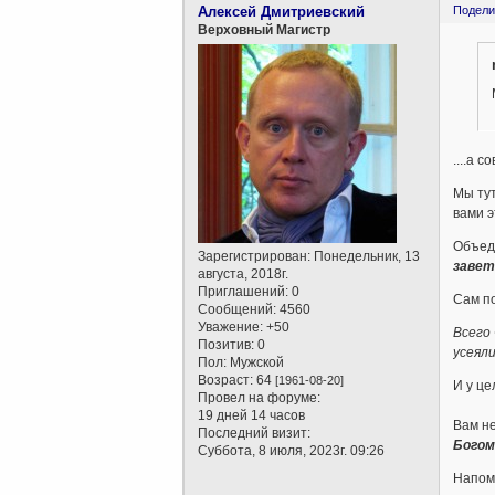
Алексей Дмитриевский
Подели
Верховный Магистр
....а 
Мы тут
вами э
Объед
Зарегистрирован
: Понедельник, 13
завет
августа, 2018г.
Приглашений:
0
Сам по
Сообщений:
4560
Уважение:
+50
Всего 
Позитив:
0
усеял
Пол:
Мужской
Возраст:
64
[1961-08-20]
И у це
Провел на форуме:
19 дней 14 часов
Вам не
Последний визит:
Бого
Суббота, 8 июля, 2023г. 09:26
Напомн