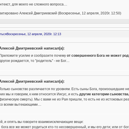
нтекст, для моего не сложного вопроса....
ктировано Алексей Дмитриевский (Воскресенье, 12 апреля, 2020г. 12:50)
ться
Воскресенье, 12 апреля, 2020г. 12:13
Алексей Дмитриевский написал(а):
Приложите усилие и сообразите почему
от совершенного Бога не может ро
другое рождается, то "родитель" - не Бог....
Алексей Дмитриевский написал(а):
Только сыновство различается по уровням. Есть сыны Бога, произошедшие не
них мы и говорим, к ним относится Иисус, и есть
другие категории сыновства
физическую смерть). Мы с вами не из Рая пришли, то есть не из истоковых ре
со всеми вытекающими....
й, и опять вы говорите взаимоисключающие вещи:
 бога все же может родиться кто-то несовершенный, и мы его дети; или от бо