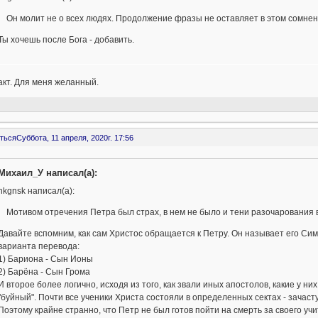
Он молит не о всех людях. Продолжение фразы не оставляет в этом сомнен
Ты хочешь после Бога - добавить.
кт. Для меня желанный.
ться
Суббота, 11 апреля, 2020г. 17:56
Михаил_У написал(а):
nkgnsk написал(а):
Мотивом отречения Петра был страх, в нем не было и тени разочарования в
Давайте вспомним, как сам Христос обращается к Петру. Он называет его Симон
варианта перевода:
1) Бариона - Сын Ионы
2) Барёна - Сын Грома
И второе более логично, исходя из того, как звали иных апостолов, какие у ни
"буйный". Почти все ученики Христа состояли в определенных сектах - зачаст
Поэтому крайне странно, что Петр не был готов пойти на смерть за своего уч