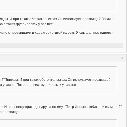
ижды. И при таких обстоятельствах Он использует прозвище? Логично
 в таких группировках у вас нет.
ьно с прозвищами и характеристикой их сект. Я слышал про одного -
33
?" Трижды. И при таких обстоятельствах Он использует прозвище?
 участие Петра в таких группировках у вас нет.
 И вот к нему приходит друг, а он ему: "Петр Ионыч, любите ли вы меня?"
но прозвище.