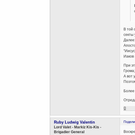
В той 
секты 
Далее
Апосто
"Иисус
Иаков 
При эт
Грома;
А вот 
Поэтом
Более 
Отреда
0
Ruby Ludwig Valentin
Подели
Lord Valet - Markiz Kis-Kis -
Воскре
Brigadier General