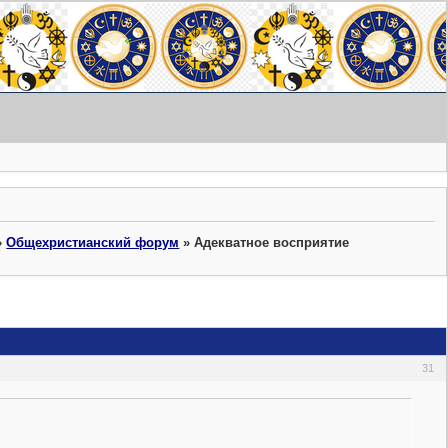
»
Общехристианский форум
»
Адекватное восприятие
31