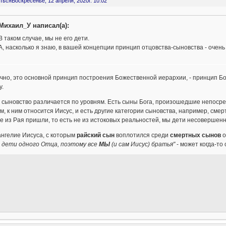
ться
Воскресенье, 12 апреля, 2020г. 10:02
Михаил_У написал(а):
В таком случае, мы не его дети.
А, насколько я знаю, в вашей концепции принцип отцовства-сыновства - очень
нечно, это основной принцип построения Божественной иерархии, - принцип Б
у.
 сыновство различается по уровням. Есть сыны Бога, произошедшие непосред
м, к ним относится Иисус, и есть другие категории сыновства, например, см
е из Рая пришли, то есть не из истоковых реальностей, мы дети несовершенн
нгелие Иисуса, с которым
райский сын
воплотился среди
смертных сынов
о
) дети одного Отца, поэтому все
МЫ
(и сам Иисус) братья"
- может когда-то