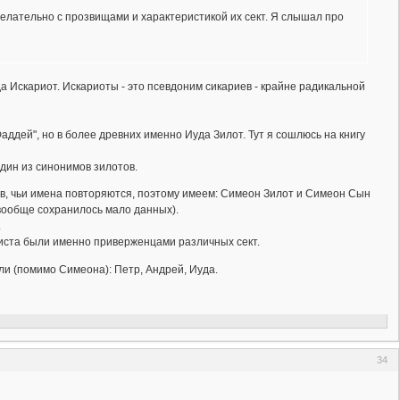
елательно с прозвищами и характеристикой их сект. Я слышал про
да Искариот. Искариоты - это псевдоним сикариев - крайне радикальной
аддей", но в более древних именно Иуда Зилот. Тут я сошлюсь на книгу
один из синонимов зилотов.
ов, чьи имена повторяются, поэтому имеем: Симеон Зилот и Симеон Сын
 вообще сохранилось мало данных).
.
риста были именно приверженцами различных сект.
ыли (помимо Симеона): Петр, Андрей, Иуда.
34