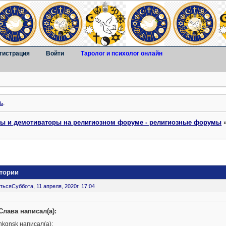
гистрация
Войти
Таролог и психолог онлайн
ь
.
ты и демотиваторы на религиозном форуме - религиозные форумы
стории
ться
Суббота, 11 апреля, 2020г. 17:04
Слава написал(а):
nkgnsk написал(а):