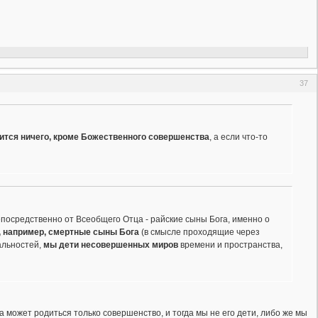
37
дится ничего, кроме Божественного совершенства
, а если что-то
посредственно от Всеобщего Отца - райские сыны Бога, именно о
, например, смертные сыны Бога
(в смысле проходящие через
альностей,
мы дети несовершенных миров
времени и пространства,
га может родиться только совершенство, и тогда мы не его дети, либо же мы