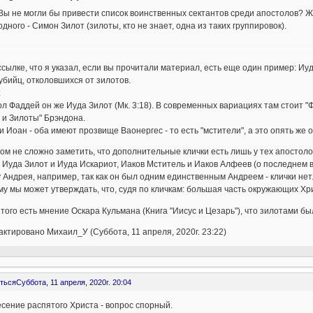
Вы не могли бы привести список воинственных сектантов среди апостолов? Ж
одного - Симон Зилот (зилоты, кто не знает, одна из таких группировок).
ссылке, что я указал, если вы прочитали материал, есть еще один пример: Иу
убийц, отколовшихся от зилотов.
:
л Фаддей он же Иуда Зилот (Мк. 3:18). В современных вариациях там стоит "Ф
 и Зилоты" Брэндона.
и Иоан - оба имеют прозвище Ваонергес - то есть "мстители", а это опять же 
ом не сложно заметить, что дополнительные клички есть лишь у тех апостол
 Иуда Зилот и Иуда Искариот, Иаков Мститель и Иаков Алфеев (о последнем
у Андрея, например, так как он был одним единственным Андреем - клички нет
у мы может утверждать, что, судя по кличкам: большая часть окружающих Х
того есть мнение Оскара Кульмана (Книга "Иисус и Цезарь"), что зилотами б
ктировано Михаил_У (Суббота, 11 апреля, 2020г. 23:22)
ться
Суббота, 11 апреля, 2020г. 20:04
сение распятого Христа - вопрос спорный.