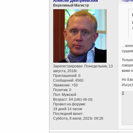
Алексей Дмитриевский
Подели
Верховный Магистр
....ко
сущем
Только
говори
Зарегистрирован
: Понедельник, 13
вами н
августа, 2018г.
Приглашений:
0
Но Ева
Сообщений:
4560
Иисус
Уважение:
+50
Позитив:
0
0
Пол:
Мужской
Возраст:
64
[1961-08-20]
Провел на форуме:
19 дней 14 часов
Последний визит:
Суббота, 8 июля, 2023г. 09:26