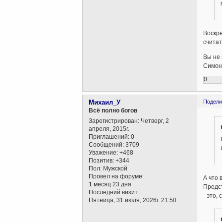
Воскре
считат
Вы не 
Симон 
0
Михаил_У
Подели
Всё полно богов
Зарегистрирован
: Четверг, 2
апреля, 2015г.
Приглашений:
0
Сообщений:
3709
Уважение:
+468
Позитив:
+344
Пол:
Мужской
Провел на форуме:
А что 
1 месяц 23 дня
Предст
Последний визит:
- это,
Пятница, 31 июля, 2026г. 21:50