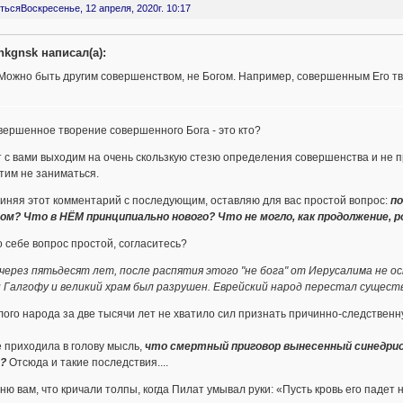
ться
Воскресенье, 12 апреля, 2020г. 10:17
nkgnsk написал(а):
Можно быть другим совершенством, не Богом. Например, совершенным Его т
совершенное творение совершенного Бога - это кто?
 с вами выходим на очень скользкую стезю определения совершенства и не п
тим не заниматься.
иняя этот комментарий с последующим, оставляю для вас простой вопрос:
по
ом? Что в НЁМ принципиально нового? Что не могло, как продолжение, 
 себе вопрос простой, согласитесь?
через пятьдесят лет, после распятия этого "не бога" от Иерусалима не о
и Галгофу и великий храм был разрушен. Еврейский народ перестал существ
лого народа за две тысячи лет не хватило сил признать причинно-следствен
 приходила в голову мысль,
что смертный приговор вынесенный синедрио
м?
Отсюда и такие последствия....
ю вам, что кричали толпы, когда Пилат умывал руки: «Пусть кровь его падет 