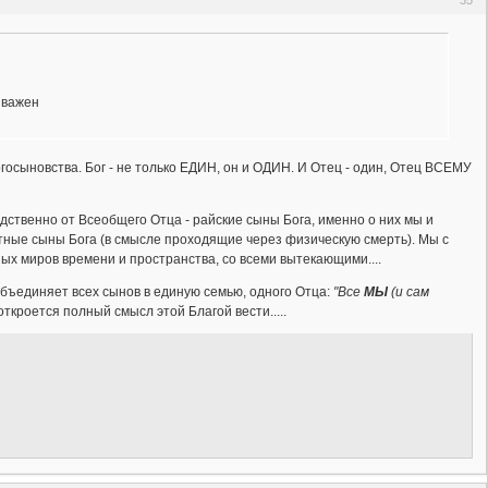
 важен
огосыновства. Бог - не только ЕДИН, он и ОДИН. И Отец - один, Отец ВСЕМУ
ственно от Всеобщего Отца - райские сыны Бога, именно о них мы и
ертные сыны Бога (в смысле проходящие через физическую смерть). Мы с
ых миров времени и пространства, со всеми вытекающими....
бъединяет всех сынов в единую семью, одного Отца:
"Все
МЫ
(и сам
 откроется полный смысл этой Благой вести.....