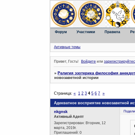
Форум
Участники
Правила
Ре
Активные темы
Привет, Гость!
Войдите
или
зарегистрируйтес
»
Религия эзотерика философия анекдо
новозаветной истории
Страница:
«
1
2
3
4
5
6
7
»
Адекватное восприятие новозаветной и
nkgnsk
Подели
Активный Адепт
Зарегистрирован
: Вторник, 12
марта, 2019г.
Приглашений:
0