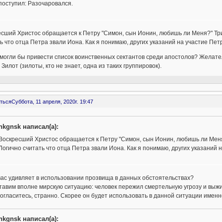
поступил: Разочаровался.
сший Христос обращается к Петру "Симон, сын Ионин, любишь ли Меня?" Тр
ь что отца Петра звали Иона. Как я понимаю, других указаний на участие Петра
могли бы привести список воинственных сектантов среди апостолов? Желател
Зилот (зилоты, кто не знает, одна из таких группировок).
ться
Суббота, 11 апреля, 2020г. 19:47
nkgnsk написал(а):
Воскресший Христос обращается к Петру "Симон, сын Ионин, любишь ли Меня
Логично считать что отца Петра звали Иона. Как я понимаю, других указаний на
вас удивляет в использовании прозвища в данных обстоятельствах?
авим вполне мирскую ситуацию: человек пережил смертельную угрозу и выжил.
 согласитесь, странно. Скорее он будет использовать в данной ситуации имен
nkgnsk написал(а):