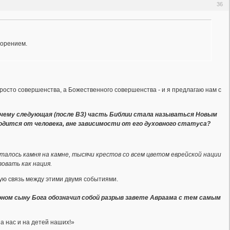
36
ворением.
росто совершенства, а Божественного совершенства - и я предлагаю нам с
чему следующая (после ВЗ) часть Библии стала называться Новым
родится от человека, вне зависимости от его духовного статуса?
сталось камня на камне, тысячи крестов со всем цветом еврейской нации
овать как нация.
ную связь между этими двумя событиями.
ном сыну Бога обозначил собой разрыв завете Авраама с тем самым
на нас и на детей наших!»