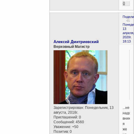
0
Подели
45
Понеде
13
апреля
2020г.
Алексей Дмитриевский
18:13
Верховный Магистр
...не
Зарегистрирован
: Понедельник, 13
августа, 2018г.
надо
Приглашений:
0
вникат
Сообщений:
4560
я
Уважение:
+50
же
Позитив:
0