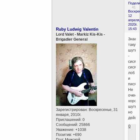
Подели
41
Воскре
12
апреля
2020г.
Ruby Ludwig Valentin
15:43
Lord Valet - Markiz Kis-Kis -
Знает
Brigadier General
такую
шутку
-
сися,
сися,
лоб
и
пися?
Не
очень
хорош
шутка,
Зарегистрирован
: Воскресенье, 31
но
января, 2010г.
дейст
Приглашений:
0
Сообщений:
25866
0
Уважение:
+1038
Позитив:
+690
Пол:
Мужской