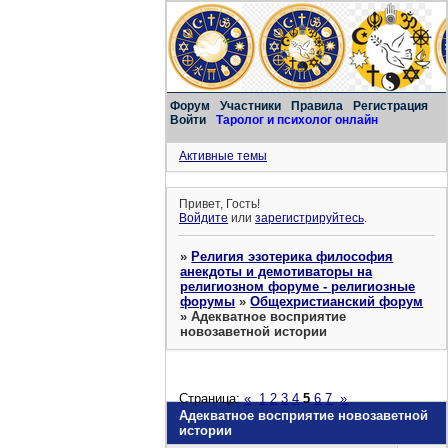
Форум
Участники
Правила
Регистрация
Войти
Таролог и психолог онлайн
Активные темы
Привет, Гость!
Войдите
или
зарегистрируйтесь
.
»
Религия эзотерика философия
анекдоты и демотиваторы на
религиозном форуме - религиозные
форумы
»
Общехристианский форум
»
Адекватное восприятие
новозаветной истории
Страница:
«
1
2
3
4
5
6
7
»
Адекватное восприятие новозаветной
истории