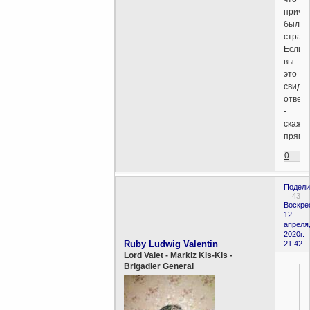
причи
был
страх.
Если
вы
это
свиде
отвер
-
скажи
прямо
0
Подели
43
Воскре
12
апреля
2020г.
Ruby Ludwig Valentin
21:42
Lord Valet - Markiz Kis-Kis -
Brigadier General