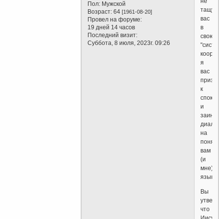
не
Пол:
Мужской
тащу
Возраст:
64
[1961-08-20]
вас
Провел на форуме:
в
19 дней 14 часов
Последний визит:
свою
Суббота, 8 июля, 2023г. 09:26
"систе
коорди
я
вас
призы
к
споко
и
заинт
диало
на
понят
вам
(и
мне)
языке.
Вы
утвер
что
Иисус