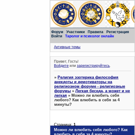
Форум
Участники
Правила
Регистрация
Войти
Таролог и психолог онлайн
Активные темы
Привет, Гость!
Войдите
или
зарегистрируйтесь
.
»
Религия эзотерика философия
анекдоты и демотиваторы на
религиозном форуме - религиозные
форумы
»
Легкая беседа, а может и не
легкая
»
Можно ли влюбить себя
любого? Как влюбить в себя за 4
минуты?
Страница:
1
Можно ли влюбить себя любого? Как
влюбить в себя за 4 минуты?