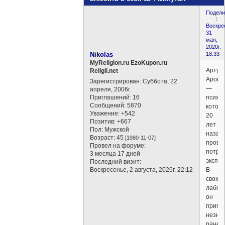
Подели
1
Воскре
31
мая,
2020г.
Nikolas
18:33
MyReligion.ru EzoKupon.ru
Артур
Religii.net
Арон
Зарегистрирован
: Суббота, 22
—
апреля, 2006г.
Приглашений:
16
психол
Сообщений:
5870
котор
Уважение:
+542
20
Позитив:
+667
лет
Пол:
Мужской
назад
Возраст:
45
[1980-11-07]
прове
Провел на форуме:
потря
3 месяца 17 дней
экспер
Последний визит:
Воскресенье, 2 августа, 2026г. 22:12
В
свою
лабор
он
пригл
незна
ранее