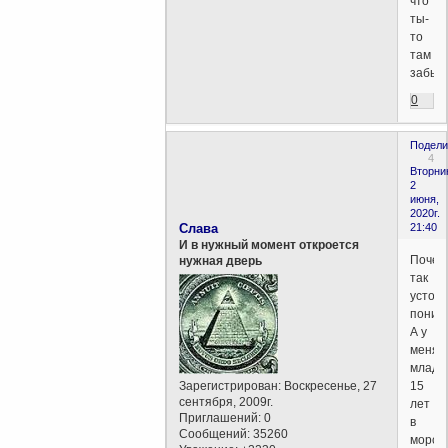
что
ты-
то
там
забыл
0
Подели
4
Вторни
2
июня,
2020г.
Слава
21:40
И в нужный момент откроется
Почем
нужная дверь
так
устой
поним
А у
меня
младш
Зарегистрирован
: Воскресенье, 27
15
сентября, 2009г.
лет
Приглашений:
0
в
Сообщений:
35260
морск