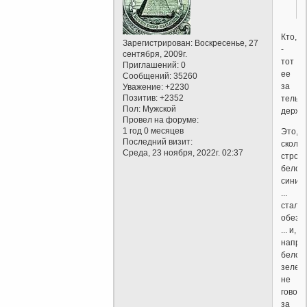
Кто,
Зарегистрирован
: Воскресенье, 27
-
сентября, 2009г.
тот
Приглашений:
0
ее
Сообщений:
35260
за
Уважение:
+2230
Позитив:
+2352
тельн
Пол:
Мужской
держа
Провел на форуме:
1 год 0 месяцев
Это,
Последний визит:
скольк
Среда, 23 ноября, 2022г. 02:37
строче
бело-
синих
...
стали
обезь
... и,
напри
бело-
зелен
не
говоря
за