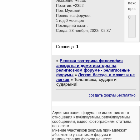
Уважение:
+2230
пехот
Позитив:
+2352
просл
Пол:
Мужской
Провел на форуме:
0
1 год 0 месяцев
Последний визит:
Среда, 23 ноября, 2022г. 02:37
Страница:
1
»
Религия эзотерика философия
анекдоты и демотиваторы на
религиозном форуме - религиозные
форумы
»
Легкая беседа, а может и не
легкая
»
Тельняшка, судари и
сударыни!
создать форум бесплатно
Администрация форума не имеет никакого
отношения к публикуемым, републикуемым
сообщениям, видео, фотографиям, статьям,
новостям.
Мнение участников форума принадлежит
абсолютно участникам форума и
администрация форума не несет