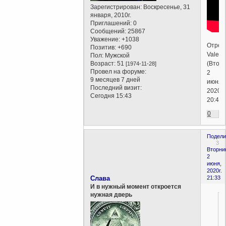
Зарегистрирован
: Воскресенье, 31
января, 2010г.
Приглашений:
0
Сообщений:
25867
Уважение:
+1038
Отред
Позитив:
+690
Valent
Пол:
Мужской
(Вторн
Возраст:
51
[1974-11-28]
Провел на форуме:
2
9 месяцев 7 дней
июня,
Последний визит:
2020г.
Сегодня 15:43
20:48)
0
Подели
3
Вторни
2
июня,
2020г.
Слава
21:33
И в нужный момент откроется
нужная дверь