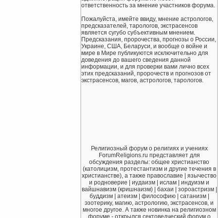
ответственность за мнение участников форума.
Пожалуйста, имейте ввиду, мнение астрологов,
предсказателей, тарологов, экстрасенсов
является сугубо субъективным мнением.
Предсказания, пророчества, прогнозы о России,
Украине, США, Беларуси, и вообще о войне и
мире в Мире публикуются исключительно для
доведения до вашего сведения данной
информации, и для проверки вами лично всех
этих предсказаний, пророчеств и прогнозов от
экстрасенсов, магов, астрологов, тарологов.
Религиозный форум о религиях и учениях
ForumReligions.ru представляет для
обсуждения разделы: общее христианство
(католицизм, протестантизм и другие течения в
христианстве), а также православие | язычество
и родноверие | иудаизм | ислам | индуизм и
вайшнавизм (кришнаизм) | бахаи | зороастризм |
буддизм | атеизм | философию | сатанизм |
эзотерику, магию, астрологию, экстрасенсов, и
многое другое. А также новинка на религиозном
форуме - открылся сектоведческий форум о