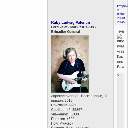
1
Вторни
2
июня,
2020г.
Ruby Ludwig Valentin
20:45
Lord Valet - Markiz Kis-Kis -
Тельн
Brigadier General
Как
оно
Вам?
0
Зарегистрирован
: Воскресенье, 31
января, 2010г.
Приглашений:
0
Сообщений:
25867
Уважение:
+1038
Позитив:
+690
Пол:
Мужской
Возраст:
51
[1974-11-28]