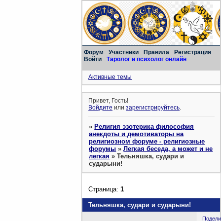
Форум
Участники
Правила
Регистрация
Войти
Таролог и психолог онлайн
Активные темы
Привет, Гость!
Войдите
или
зарегистрируйтесь
.
»
Религия эзотерика философия
анекдоты и демотиваторы на
религиозном форуме - религиозные
форумы
»
Легкая беседа, а может и не
легкая
»
Тельняшка, судари и
сударыни!
Страница:
1
Тельняшка, судари и сударыни!
Подели