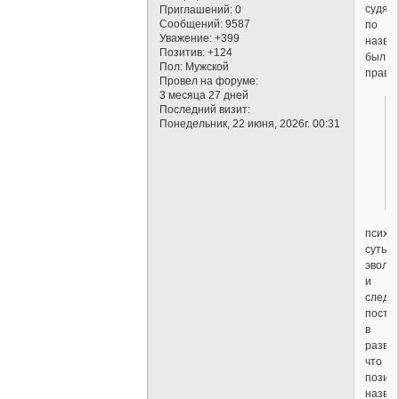
судя
Приглашений:
0
Сообщений:
9587
по
Уважение:
+399
назва
Позитив:
+124
был
Пол:
Мужской
прав.
Провел на форуме:
3 месяца 27 дней
Последний визит:
Понедельник, 22 июня, 2026г. 00:31
психи
суть
эволю
и
следо
посто
в
развит
что
позиц
назва