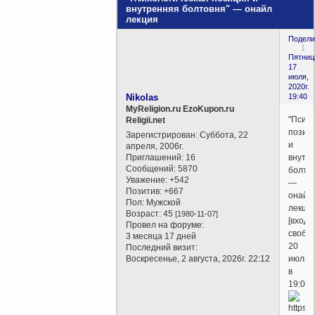
внутренняя болтовня" — онайл
лекция
Подели
1
Пятниц
17
июля,
2020г.
Nikolas
19:40
MyReligion.ru EzoKupon.ru
"Псих
Religii.net
позиц
Зарегистрирован
: Суббота, 22
и
апреля, 2006г.
Приглашений:
16
внутр
Сообщений:
5870
болто
Уважение:
+542
—
Позитив:
+667
онайл
Пол:
Мужской
лекци
Возраст:
45
[1980-11-07]
[вход
Провел на форуме:
свобо
3 месяца 17 дней
20
Последний визит:
Воскресенье, 2 августа, 2026г. 22:12
июля
в
19:00