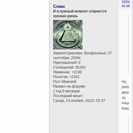
2020г.
Слава
04:38
И в нужный момент откроется
нужная дверь
Зарегистрирован
: Воскресенье, 27
сентября, 2009г.
Приглашений:
0
Сообщений:
35260
Уважение:
+2230
Позитив:
+2352
Пол:
Мужской
Ну,
Провел на форуме:
ребята
1 год 0 месяцев
держи
Последний визит:
за
Среда, 23 ноября, 2022г. 02:37
пацие
Кащен