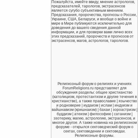
Пожалуйста, имейте ввиду, мнение астрологов,
предсказателей, тарологов, экстрасенсов
является сугубо субъективным мнением.
Предсказания, пророчества, прогнозы о России,
Украине, США, Беларуси, и вообще о войне и
мире в Мире публикуются исключительно для
доведения до вашего сведения данной
информации, и для проверки вами лично всех
этих предсказаний, пророчеств и прогнозов от
экстрасенсов, магов, астрологов, тарологов.
Религиозный форум о религиях и учениях
ForumReligions.ru представляет для
обсуждения разделы: общее христианство
(католицизм, протестантизм и другие течения в
христианстве), а также православие | язычество
и родноверие | иудаизм | ислам | индуизм и
вайшнавизм (кришнаизм) | бахаи | зороастризм |
буддизм | атеизм | философию | сатанизм |
эзотерику, магию, астрологию, экстрасенсов, и
многое другое. А также новинка на религиозном
форуме - открылся сектоведческий форум о
сектах, сектоведении и сектоведах.
Религиозные форумы.