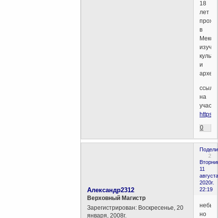
18
лет
прожи
в
Мексик
изуча
культу
и
архео
ссылк
на
участ
https:
0
Подели
2
Вторни
11
августа
2020г.
Александр2312
22:19
Верховный Магистр
небыл
Зарегистрирован
: Воскресенье, 20
но
января, 2008г.