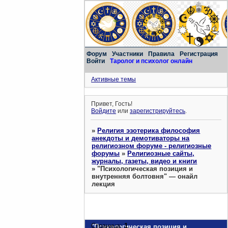
Форум
Участники
Правила
Регистрация
Войти
Таролог и психолог онлайн
Активные темы
Привет, Гость!
Войдите
или
зарегистрируйтесь
.
»
Религия эзотерика философия
анекдоты и демотиваторы на
религиозном форуме - религиозные
форумы
»
Религиозные сайты,
журналы, газеты, видео и книги
»
"Психологическая позиция и
внутренняя болтовня" — онайл
лекция
Страница:
1
"Психологическая позиция и