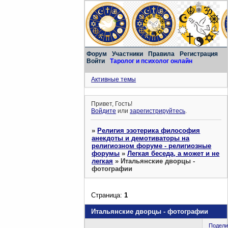
Форум
Участники
Правила
Регистрация
Войти
Таролог и психолог онлайн
Активные темы
Привет, Гость!
Войдите
или
зарегистрируйтесь
.
»
Религия эзотерика философия
анекдоты и демотиваторы на
религиозном форуме - религиозные
форумы
»
Легкая беседа, а может и не
легкая
»
Итальянские дворцы -
фотографии
Страница:
1
Итальянские дворцы - фотографии
Подели