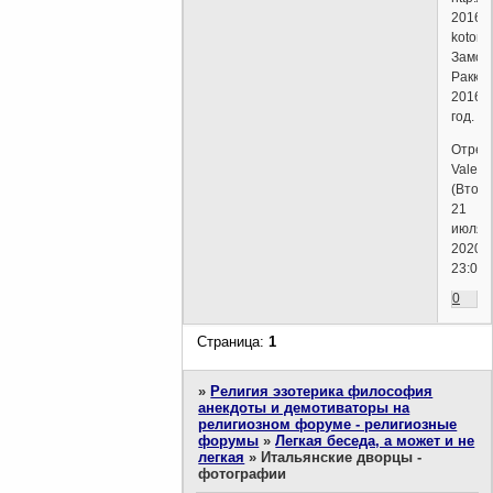
Замок
Ракко
2016
год.
Отред
Valent
(Вторн
21
июля,
2020г.
23:01)
0
Страница:
1
»
Религия эзотерика философия
анекдоты и демотиваторы на
религиозном форуме - религиозные
форумы
»
Легкая беседа, а может и не
легкая
»
Итальянские дворцы -
фотографии