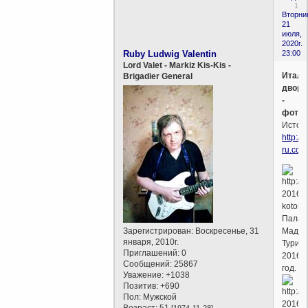
1
Вторни
21
июля,
2020г.
Ruby Ludwig Valentin
23:00
Lord Valet - Markiz Kis-Kis -
Италь
Brigadier General
двор
-
фотог
Источн
http://it
ru.com
Палац
Зарегистрирован
: Воскресенье, 31
Мадам
января, 2010г.
Турин,
Приглашений:
0
2016
Сообщений:
25867
год.
Уважение:
+1038
Позитив:
+690
Пол:
Мужской
Возраст:
51
[1974-11-28]