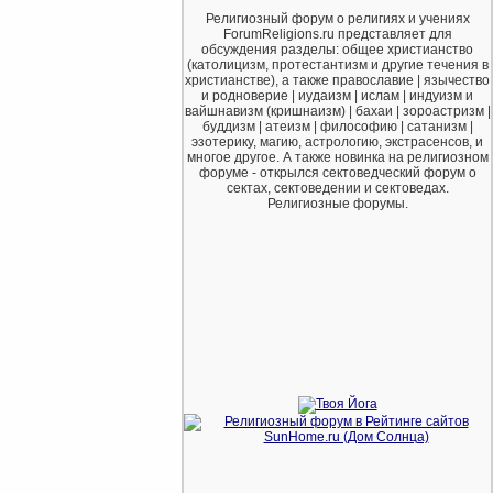
Религиозный форум о религиях и учениях
ForumReligions.ru представляет для
обсуждения разделы: общее христианство
(католицизм, протестантизм и другие течения в
христианстве), а также православие | язычество
и родноверие | иудаизм | ислам | индуизм и
вайшнавизм (кришнаизм) | бахаи | зороастризм |
буддизм | атеизм | философию | сатанизм |
эзотерику, магию, астрологию, экстрасенсов, и
многое другое. А также новинка на религиозном
форуме - открылся сектоведческий форум о
сектах, сектоведении и сектоведах.
Религиозные форумы.