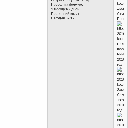
Провел на форуме:
Дворе
9 месяцев 7 дней
Последний визит:
Ступи
Сегодня 09:17
Пьемо
Палац
Колон
Рим,
2016
год.
Замок
Самме
Тоскан
2016
год.