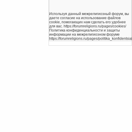
Используя данный межрелигиозный форум, вы
даете согласие на использование файлов
cookie, помогающих нам сделать его удобнее
для вас. https://forumreligions.ru/pages/cookies/
Политика конфиденциальности и защиты
информации на межрелигиозном форуме
https://forumreligions.ru/pages/politika_konfidentsial