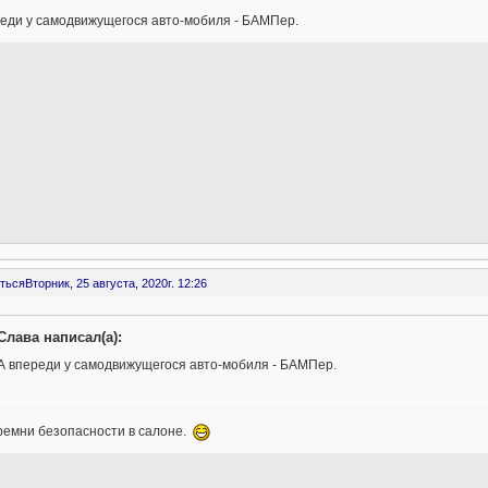
реди у самодвижущегося авто-мобиля - БАМПер.
ться
Вторник, 25 августа, 2020г. 12:26
Слава написал(а):
А впереди у самодвижущегося авто-мобиля - БАМПер.
ремни безопасности в салоне.