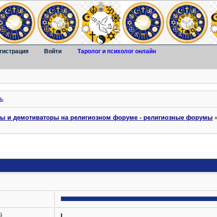
гистрация
Войти
Таролог и психолог онлайн
ь
.
ты и демотиваторы на религиозном форуме - религиозные форумы
й.