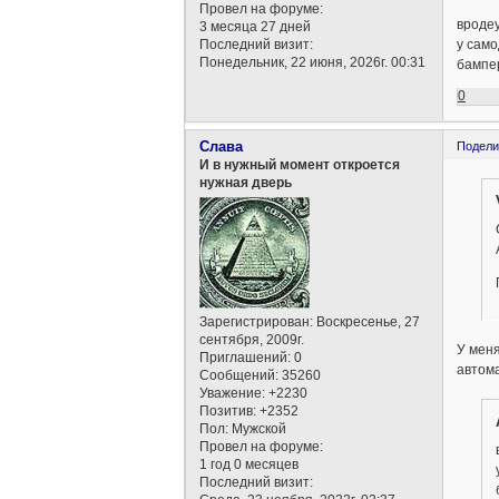
Провел на форуме:
вроде
3 месяца 27 дней
Последний визит:
у само
Понедельник, 22 июня, 2026г. 00:31
бампе
0
Слава
Подели
И в нужный момент откроется
нужная дверь
Зарегистрирован
: Воскресенье, 27
сентября, 2009г.
У меня
Приглашений:
0
автома
Сообщений:
35260
Уважение:
+2230
Позитив:
+2352
Пол:
Мужской
Провел на форуме:
1 год 0 месяцев
Последний визит: