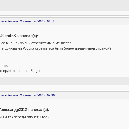
ться
Вторник, 25 августа, 2020г. 01:11
ValentinK написал(а):
Всё в нашей жизни стремительно меняется.
Не должна ли Россия стремиться быть более динамичной страной?
нечно.
твердело, то не победит
ться
Вторник, 25 августа, 2020г. 09:30
Александр2312 написал(а):
мы и так переди планеты всей