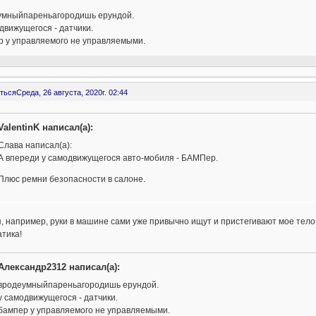
умныйпареньагородишь ерундой.
движущегося - датчики.
р у управляемого не управляемыми.
ться
Среда, 26 августа, 2020г. 02:44
ValentinK написал(а):
Слава написал(а):
А впереди у самодвижущегося авто-мобиля - БАМПер.
Плюс ремни безопасности в салоне.
, например, руки в машине сами уже привычно ищут и пристегивают мое тело
тика!
Александр2312 написал(а):
вродеумныйпареньагородишь ерундой.
у самодвижущегося - датчики.
бампер у управляемого не управляемыми.