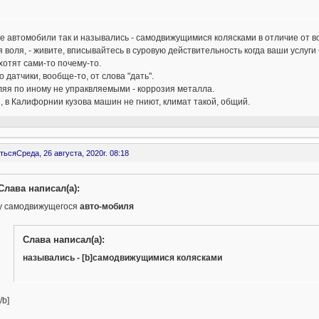
 автомобили так и назывались - самодвижущимися колясками в отличие от 
 воля, - живите, вписывайтесь в суровую действительность когда ваши услуги
не хотят сами-то почему-то.
о датчики, вообще-то, от слова "дать".
яя по иному не упраквляемыми - коррозия металла.
, в Калифорнии кузова машин не гниют, климат такой, общий.
ться
Среда, 26 августа, 2020г. 08:18
Слава написал(а):
у самодвижущегося
авто-мобиля
Слава написал(а):
назывались - [b]самодвижущимися колясками
[/b]