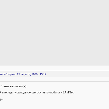
ться
Вторник, 25 августа, 2020г. 13:12
Слава написал(а):
А впереди у самодвижущегося авто-мобиля - БАМПер.
0+-