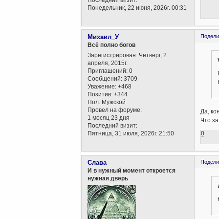
Последний визит:
Понедельник, 22 июня, 2026г. 00:31
Михаил_У
Подели
Всё полно богов
Зарегистрирован
: Четверг, 2
апреля, 2015г.
Приглашений:
0
Сообщений:
3709
Уважение:
+468
Позитив:
+344
Пол:
Мужской
Провел на форуме:
Да, ко
1 месяц 23 дня
Что за
Последний визит:
0
Пятница, 31 июля, 2026г. 21:50
Слава
Подели
И в нужный момент откроется
нужная дверь