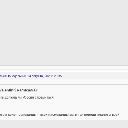
ться
Понедельник, 24 августа, 2020г. 20:35
ValentinK написал(а):
Не должна ли Россия стремиться
 этом деле поспешишь - всех насмешишь! мы и так переди планеты всей