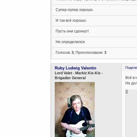
Супер-пупер хорошо.
И так всё хорошо.
Пусть они сдохнут!
Не определился.
Голосов:
3
;
Проголосовали:
3
Ruby Ludwig Valentin
Подели
Lord Valet - Markiz Kis-Kis -
Всё в
Brigadier General
Не до
0