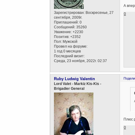
А впе
Зарегистрирован
: Воскресенье, 27
0
сентября, 2009г.
Приглашений:
0
Сообщений:
35260
Уважение:
+2230
Позитив:
+2352
Пол:
Мужской
Провел на форуме:
1 год 0 месяцев
Последний визит:
Среда, 23 ноября, 2022г. 02:37
Ruby Ludwig Valentin
Подели
Lord Valet - Markiz Kis-Kis -
Brigadier General
Плюс 
0