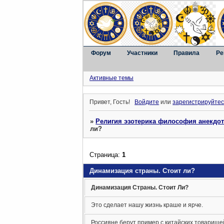
Форум
Участники
Правила
Ре
Активные темы
Привет, Гость!
Войдите
или
зарегистрируйтес
»
Религия эзотерика философия анекдо
ли?
Страница:
1
Динамизация страны. Стоит ли?
Динамизация Страны. Стоит Ли?
Это сделает нашу жизнь краше и ярче.
Россияне берут пример с китайских товарище