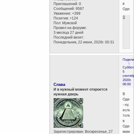
в
Приглашений:
0
Сообщений:
9587
Одессе
Уважение:
+399
0
Позитив:
+124
Пол:
Мужской
Провел на форуме:
3 месяца 27 дней
Последний визит:
Понедельник, 22 июня, 2026г. 00:31
Подели
6
Суббот
5
сентяб
2020г.
Слава
06:00
И в нужный момент откроется
В
нужная дверь
Одесс
- ну,
если
только
в
Одесс
Зарегистрирован
: Воскресенье, 27
маме.