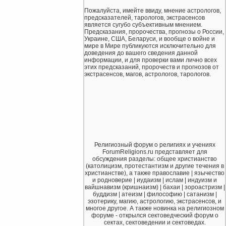
Пожалуйста, имейте ввиду, мнение астрологов,
предсказателей, тарологов, экстрасенсов
является сугубо субъективным мнением.
Предсказания, пророчества, прогнозы о России,
Украине, США, Беларуси, и вообще о войне и
мире в Мире публикуются исключительно для
доведения до вашего сведения данной
информации, и для проверки вами лично всех
этих предсказаний, пророчеств и прогнозов от
экстрасенсов, магов, астрологов, тарологов.
Религиозный форум о религиях и учениях
ForumReligions.ru представляет для
обсуждения разделы: общее христианство
(католицизм, протестантизм и другие течения в
христианстве), а также православие | язычество
и родноверие | иудаизм | ислам | индуизм и
вайшнавизм (кришнаизм) | бахаи | зороастризм |
буддизм | атеизм | философию | сатанизм |
эзотерику, магию, астрологию, экстрасенсов, и
многое другое. А также новинка на религиозном
форуме - открылся сектоведческий форум о
сектах, сектоведении и сектоведах.