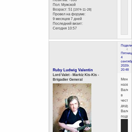
Позитив:
+690
Пол:
Мужской
Возраст:
51
[1974-11-28]
Провел на форуме:
9 месяцев 7 дней
Последний визит:
Сегодня 10:57
Подели
4
Пятниц
4
сентяб
2020г.
Ruby Ludwig Valentin
20:48
Lord Valet - Markiz Kis-Kis -
Меня
Brigadier General
назва
Вален
в
честь
дедуш
Вален
подпо