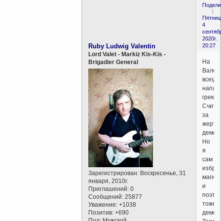
Подели
1
Пятниц
4
сентяб
2020г.
Ruby Ludwig Valentin
20:27
Lord Valet - Markiz Kis-Kis -
На
Brigadier General
Вален
всегда
напад
греки.
Счита
за
жертв
демок
Но
я
сам
избра
Зарегистрирован
: Воскресенье, 31
магис
января, 2010г.
и
Приглашений:
0
поэто
Сообщений:
25877
тоже
Уважение:
+1038
Позитив:
+690
демокр
Пол:
Мужской