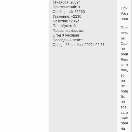
сентября, 2009г.
_____
Приглашений:
0
Приве
Сообщений:
35260
Ростов
Уважение:
+2230
папе.
Позитив:
+2352
Пол:
Мужской
Приме
Провел на форуме:
если
1 год 0 месяцев
бы
Последний визит:
Одесс
Среда, 23 ноября, 2022г. 02:37
не
родил
Ленин
соотв
мандат
то
он
не
попал
бы
на
тот
загра
съезд,
произ
на