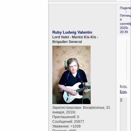
Подели
3
Пятниц
4
сентяб
2020г.
Ruby Ludwig Valentin
20:39
Lord Valet - Markiz Kis-Kis -
Brigadier General
Бордо
Бордо
0
Зарегистрирован
: Воскресенье, 31
января, 2010г.
Приглашений:
0
Сообщений:
25877
Уважение:
+1038