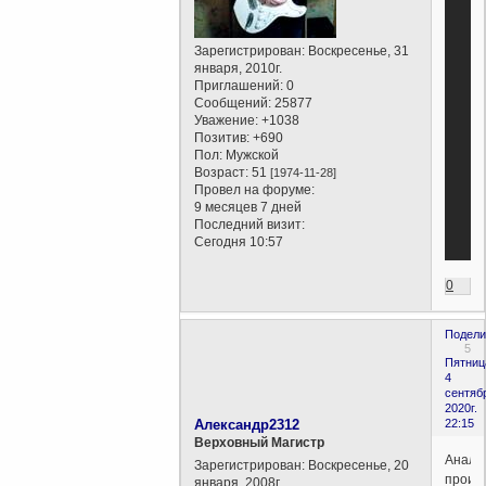
Зарегистрирован
: Воскресенье, 31
января, 2010г.
Приглашений:
0
Сообщений:
25877
Уважение:
+1038
Позитив:
+690
Пол:
Мужской
Возраст:
51
[1974-11-28]
Провел на форуме:
9 месяцев 7 дней
Последний визит:
Сегодня 10:57
0
Подели
5
Пятниц
4
сентяб
2020г.
Александр2312
22:15
Верховный Магистр
Анало
Зарегистрирован
: Воскресенье, 20
произ
января, 2008г.