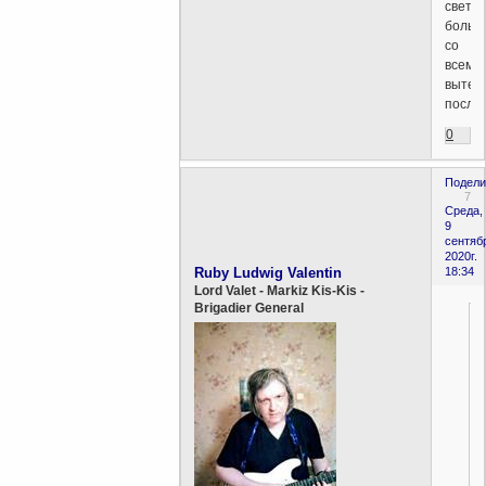
свет
больш
со
всеми
вытек
после
0
Подели
7
Среда,
9
сентяб
2020г.
Ruby Ludwig Valentin
18:34
Lord Valet - Markiz Kis-Kis -
Brigadier General