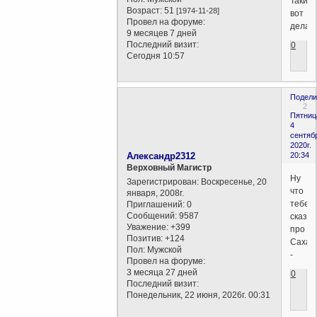
Такие
Возраст:
51
[1974-11-28]
вот
Провел на форуме:
дела.
9 месяцев 7 дней
Последний визит:
0
Сегодня 10:57
Подели
2
Пятниц
4
сентяб
2020г.
Александр2312
20:34
Верховный Магистр
Ну
Зарегистрирован
: Воскресенье, 20
что
января, 2008г.
тебе
Приглашений:
0
Сообщений:
9587
сказат
Уважение:
+399
про
Позитив:
+124
Сахали
Пол:
Мужской
-
Провел на форуме:
3 месяца 27 дней
0
Последний визит:
Понедельник, 22 июня, 2026г. 00:31