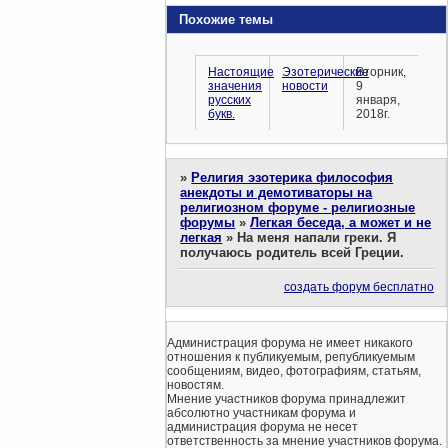
Похожие темы
Настоящие
Эзотерические
Вторник,
значения
новости
9
русских
января,
букв.
2018г.
»
Религия эзотерика философия
анекдоты и демотиваторы на
религиозном форуме - религиозные
форумы
»
Легкая беседа, а может и не
легкая
»
На меня напали греки. Я
получаюсь родитель всей Греции.
создать форум бесплатно
Администрация форума не имеет никакого
отношения к публикуемым, републикуемым
сообщениям, видео, фотографиям, статьям,
новостям.
Мнение участников форума принадлежит
абсолютно участникам форума и
администрация форума не несет
ответственность за мнение участников форума.