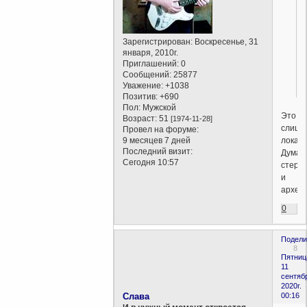
Зарегистрирован
: Воскресенье, 31
января, 2010г.
Приглашений:
0
Сообщений:
25877
Уважение:
+1038
Позитив:
+690
Пол:
Мужской
Это
Возраст:
51
[1974-11-28]
слишк
Провел на форуме:
локаль
9 месяцев 7 дней
Последний визит:
Думае
Сегодня 10:57
стере
и
архет
0
Подели
8
Пятниц
11
сентяб
2020г.
Слава
00:16