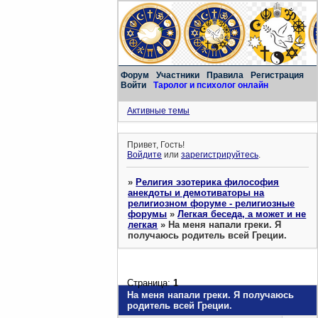
Форум
Участники
Правила
Регистрация
Войти
Таролог и психолог онлайн
Активные темы
Привет, Гость!
Войдите
или
зарегистрируйтесь
.
»
Религия эзотерика философия
анекдоты и демотиваторы на
религиозном форуме - религиозные
форумы
»
Легкая беседа, а может и не
легкая
»
На меня напали греки. Я
получаюсь родитель всей Греции.
Страница:
1
На меня напали греки. Я получаюсь
родитель всей Греции.