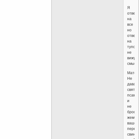
Я
ответ
на
все
но
отвеч
на
тупост
не
вижу
смысл
Матф.
Не
давай
святы
псам
и
не
броса
жемчу
вашег
перед
свинья