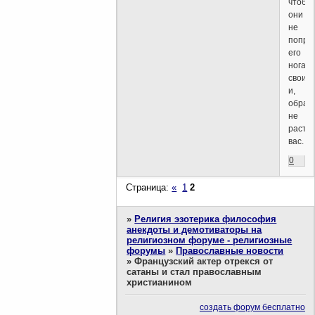
чтобы
они
не
попра
его
ногам
своим
и,
обрат
не
расте
вас.
0
Страница:
«
1
2
»
Религия эзотерика философия
анекдоты и демотиваторы на
религиозном форуме - религиозные
форумы
»
Православные новости
»
Французский актер отрекся от
сатаны и стал православным
христианином
создать форум бесплатно