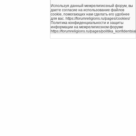
Используя данный межрелигиозный форум, вы
даете согласие на использование файлов
cookie, помогающих нам сделать его удобнее
для вас. https://forumreligions.ru/pages/cookies/
Политика конфиденциальности и защиты
информации на межрелигиозном форуме
https://forumreligions.ru/pages/politika_konfidentsial