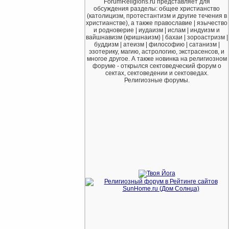
ForumReligions.ru представляет для
обсуждения разделы: общее христианство
(католицизм, протестантизм и другие течения в
христианстве), а также православие | язычество
и родноверие | иудаизм | ислам | индуизм и
вайшнавизм (кришнаизм) | бахаи | зороастризм |
буддизм | атеизм | философию | сатанизм |
эзотерику, магию, астрологию, экстрасенсов, и
многое другое. А также новинка на религиозном
форуме - открылся сектоведческий форум о
сектах, сектоведении и сектоведах.
Религиозные форумы.