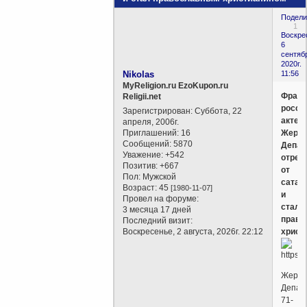
Подели
1
Воскре
6
сентяб
2020г.
Nikolas
11:56
MyReligion.ru EzoKupon.ru
Франц
Religii.net
росси
Зарегистрирован
: Суббота, 22
актер,
апреля, 2006г.
Приглашений:
16
Жера
Сообщений:
5870
Депар
Уважение:
+542
отрек
Позитив:
+667
от
Пол:
Мужской
сатан
Возраст:
45
[1980-11-07]
и
Провел на форуме:
стал
3 месяца 17 дней
право
Последний визит:
Воскресенье, 2 августа, 2026г. 22:12
христ
Жера
Депар
71-