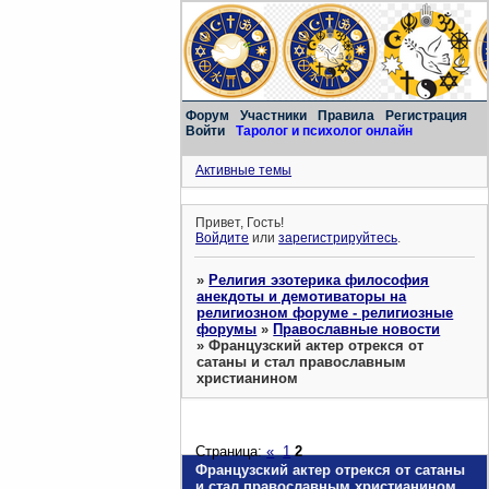
Форум
Участники
Правила
Регистрация
Войти
Таролог и психолог онлайн
Активные темы
Привет, Гость!
Войдите
или
зарегистрируйтесь
.
»
Религия эзотерика философия
анекдоты и демотиваторы на
религиозном форуме - религиозные
форумы
»
Православные новости
»
Французский актер отрекся от
сатаны и стал православным
христианином
Страница:
«
1
2
Французский актер отрекся от сатаны
и стал православным христианином