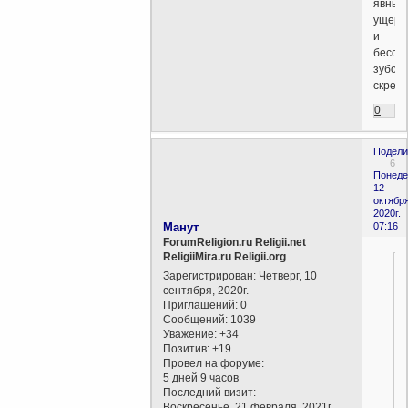
явный
ущерб
и
бесси
зубов
скреже
0
Подели
6
Понеде
12
октября
2020г.
Манут
07:16
ForumReligion.ru Religii.net
ReligiiMira.ru Religii.org
Зарегистрирован
: Четверг, 10
сентября, 2020г.
Приглашений:
0
Сообщений:
1039
Уважение:
+34
Позитив:
+19
Провел на форуме:
5 дней 9 часов
Последний визит:
Воскресенье, 21 февраля, 2021г.