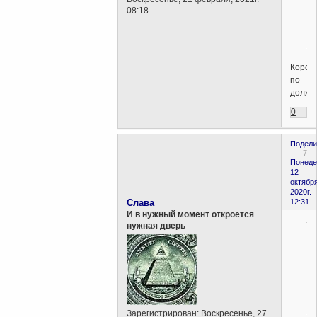
08:18
Корол
по
должн
0
Подели
7
Понеде
12
октября
2020г.
Слава
12:31
И в нужный момент откроется
нужная дверь
Зарегистрирован
: Воскресенье, 27