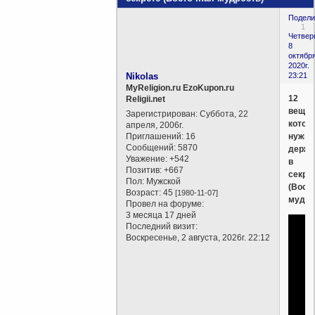
Подели
1
Четверг
8
октября
2020г.
Nikolas
23:21
MyReligion.ru EzoKupon.ru
12
Religii.net
вещей
Зарегистрирован
: Суббота, 22
котор
апреля, 2006г.
Приглашений:
16
нужно
Сообщений:
5870
держа
Уважение:
+542
в
Позитив:
+667
секре
Пол:
Мужской
(Вост
Возраст:
45
[1980-11-07]
мудро
Провел на форуме:
3 месяца 17 дней
Последний визит:
Воскресенье, 2 августа, 2026г. 22:12