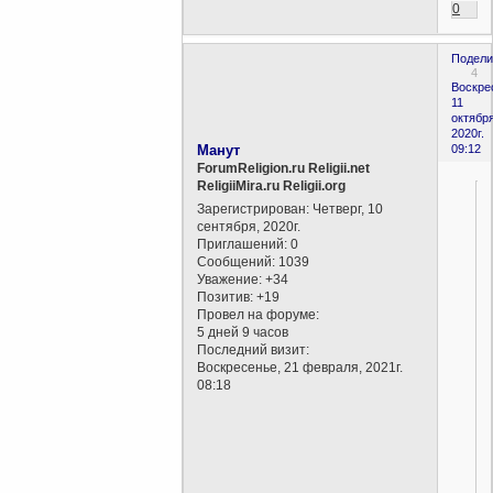
0
Подели
4
Воскре
11
октября
2020г.
Манут
09:12
ForumReligion.ru Religii.net
ReligiiMira.ru Religii.org
Зарегистрирован
: Четверг, 10
сентября, 2020г.
Приглашений:
0
Сообщений:
1039
Уважение:
+34
Позитив:
+19
Провел на форуме:
5 дней 9 часов
Последний визит:
Воскресенье, 21 февраля, 2021г.
08:18