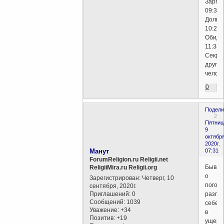
Зарпл
09:37
Долги
10:28
Обид
11:38
Секре
другог
челов
0
Подели
2
Пятниц
9
октября
2020г.
Манут
07:31
ForumReligion.ru Religii.net
Бывае
ReligiiMira.ru Religii.org
о
Зарегистрирован
: Четверг, 10
погод
сентября, 2020г.
Приглашений:
0
разго
Сообщений:
1039
себе
Уважение:
+34
в
Позитив:
+19
ущерб