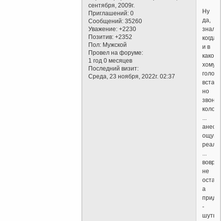
сентября, 2009г.
Ну
Приглашений:
0
да,
Сообщений:
35260
знал
Уважение:
+2230
Позитив:
+2352
когда
Пол:
Мужской
и в
Провел на форуме:
какой
1 год 0 месяцев
хомут
Последний визит:
голову
Среда, 23 ноября, 2022г. 02:37
вставл
но
звон
колок
...
анест
ощущ
реаль
...
вовре
не
остано
а
придв
-
шуты