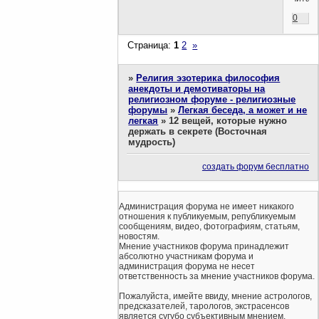
0
Страница:
1
2
»
»
Религия эзотерика философия
анекдоты и демотиваторы на
религиозном форуме - религиозные
форумы
»
Легкая беседа, а может и не
легкая
»
12 вещей, которые нужно
держать в секрете (Восточная
мудрость)
создать форум бесплатно
Администрация форума не имеет никакого
отношения к публикуемым, републикуемым
сообщениям, видео, фотографиям, статьям,
новостям.
Мнение участников форума принадлежит
абсолютно участникам форума и
администрация форума не несет
ответственность за мнение участников форума.
Пожалуйста, имейте ввиду, мнение астрологов,
предсказателей, тарологов, экстрасенсов
является сугубо субъективным мнением.