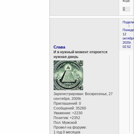
кодекс
0
Подели
5
Понеде
12
октября
2020г.
Слава
02:52
И в нужный момент откроется
нужная дверь
Зарегистрирован
: Воскресенье, 27
сентября, 2009г.
Приглашений:
0
Сообщений:
35260
Уважение:
+2230
Позитив:
+2352
Пол:
Мужской
Провел на форуме:
1 год 0 месяцев