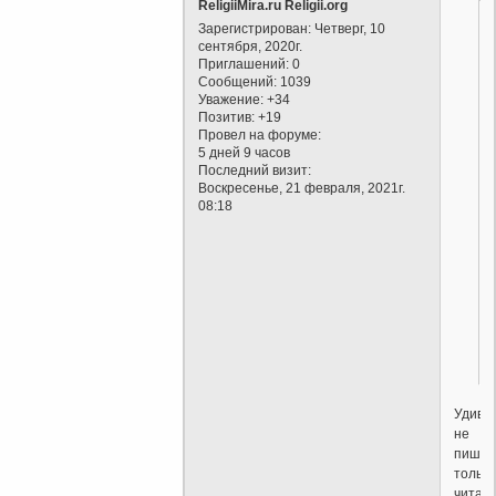
ReligiiMira.ru Religii.org
Зарегистрирован
: Четверг, 10
сентября, 2020г.
Приглашений:
0
Сообщений:
1039
Уважение:
+34
Позитив:
+19
Провел на форуме:
5 дней 9 часов
Последний визит:
Воскресенье, 21 февраля, 2021г.
08:18
Удиви
не
пишут
только
читаю