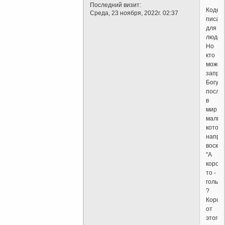
Последний визит:
Кодек
Среда, 23 ноября, 2022г. 02:37
писан
для
людей
Но
кто
может
запре
Богу
посла
в
мир
мальчи
котор
напри
воскли
"А
король
то -
голый!
?
Корол
от
этого