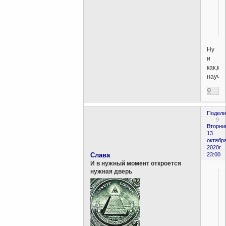
.
Ну
и
как,мн
научи
0
Подели
9
Вторни
13
октября
2020г.
Слава
23:00
И в нужный момент откроется
нужная дверь