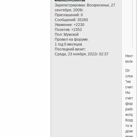
Зарегистрирован
: Воскресенье, 27
сентября, 2009г.
.
Приглашений:
0
Сообщений:
35260
Уважение:
+2230
Позитив:
+2352
Пол:
Мужской
Провел на форуме:
1 год 0 месяцев
Последний визит:
Среда, 23 ноября, 2022г. 02:37
Несчи
количе
От
слов
"не
считал
Но
счетчи
форум
работ
исправ
Когда-
то в
доинт
време