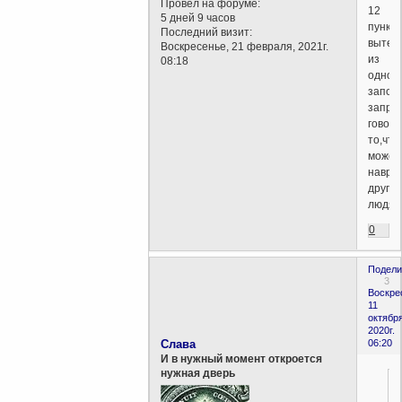
Провел на форуме:
12
5 дней 9 часов
пункто
Последний визит:
вытек
Воскресенье, 21 февраля, 2021г.
из
08:18
одной
запов
запре
говори
то,что
может
навре
други
людям
0
Подели
3
Воскре
11
октября
2020г.
Слава
06:20
И в нужный момент откроется
нужная дверь