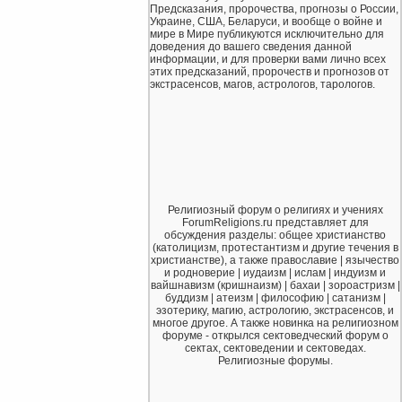
Предсказания, пророчества, прогнозы о России,
Украине, США, Беларуси, и вообще о войне и
мире в Мире публикуются исключительно для
доведения до вашего сведения данной
информации, и для проверки вами лично всех
этих предсказаний, пророчеств и прогнозов от
экстрасенсов, магов, астрологов, тарологов.
Религиозный форум о религиях и учениях
ForumReligions.ru представляет для
обсуждения разделы: общее христианство
(католицизм, протестантизм и другие течения в
христианстве), а также православие | язычество
и родноверие | иудаизм | ислам | индуизм и
вайшнавизм (кришнаизм) | бахаи | зороастризм |
буддизм | атеизм | философию | сатанизм |
эзотерику, магию, астрологию, экстрасенсов, и
многое другое. А также новинка на религиозном
форуме - открылся сектоведческий форум о
сектах, сектоведении и сектоведах.
Религиозные форумы.