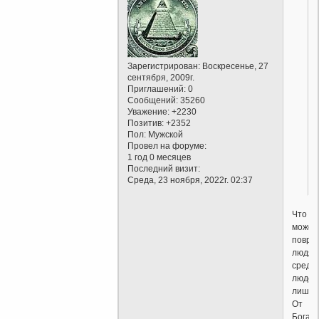
Зарегистрирован
: Воскресенье, 27
сентября, 2009г.
Приглашений:
0
Сообщений:
35260
Уважение:
+2230
Позитив:
+2352
Пол:
Мужской
Провел на форуме:
1 год 0 месяцев
Последний визит:
Среда, 23 ноября, 2022г. 02:37
Что
может
повре
людям
среди
людей
лишь.
От
Бога