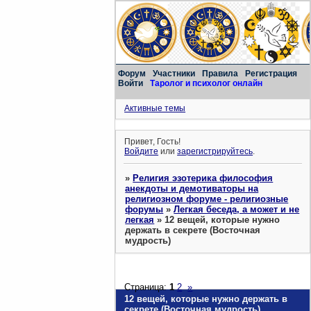
Форум
Участники
Правила
Регистрация
Войти
Таролог и психолог онлайн
Активные темы
Привет, Гость!
Войдите
или
зарегистрируйтесь
.
»
Религия эзотерика философия
анекдоты и демотиваторы на
религиозном форуме - религиозные
форумы
»
Легкая беседа, а может и не
легкая
»
12 вещей, которые нужно
держать в секрете (Восточная
мудрость)
Страница:
1
2
»
12 вещей, которые нужно держать в
секрете (Восточная мудрость)