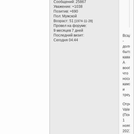
Сообщений:
25867
Уважение:
+1038
Позитив:
+690
Пол:
Мужской
Возраст:
51
[1974-11-28]
Провел на форуме:
9 месяцев 7 дней
Последний визит:
Всадн
Сегодня 04:44
-
долже
быть
кавале
А
вообра
что
носиш
камзо
и
треуго
Отред
Valent
(Поне
1
ноябр
2021г.