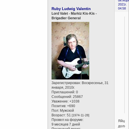
октября
2021г.
Ruby Ludwig Valentin
04:58
Lord Valet - Markiz Kis-Kis -
Brigadier General
Зарегистрирован
: Воскресенье, 31
января, 2010г.
Приглашений:
0
Сообщений:
25867
Уважение:
+1038
Позитив:
+690
Пол:
Мужской
Возраст:
51
[1974-11-28]
Провел на форуме:
Яйцо
9 месяцев 7 дней
должн
Последний визит: