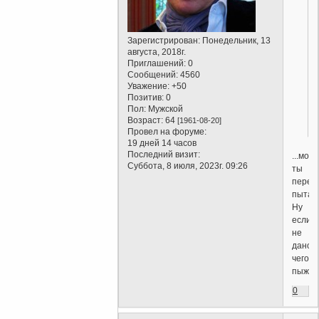
Зарегистрирован
: Понедельник, 13
августа, 2018г.
Приглашений:
0
Сообщений:
4560
Уважение:
+50
Позитив:
0
Пол:
Мужской
Возраст:
64
[1961-08-20]
Провел на форуме:
19 дней 14 часов
Последний визит:
...мож
Суббота, 8 июля, 2023г. 09:26
ты
перес
пытат
Ну
если
не
дано,
чего
пыжитс
0