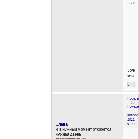
Бытия
Более
чем.
0
Подели
28
Понеде
1
ноября
2021г.
Слава
07:14
И в нужный момент откроется
нужная дверь