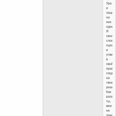
Ура
и
зацик
на
них
одних.
Я
свои
слова
оцени
и
утвер
в
свой
право
глядя
на
твою
реакц
Как
разви
ты,
мне
не
дано