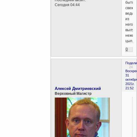
быть
Сегодня 04:44
свежи
ведь
из
него
вылуп
нежны
цыплё
0
Подели
24
Воскре
31
октября
2021г.
Алексей Дмитриевский
21:52
Верховный Магистр