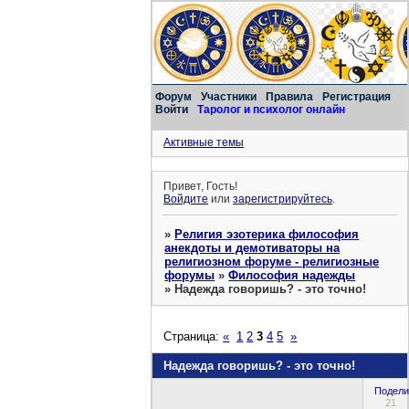
Форум
Участники
Правила
Регистрация
Войти
Таролог и психолог онлайн
Активные темы
Привет, Гость!
Войдите
или
зарегистрируйтесь
.
»
Религия эзотерика философия
анекдоты и демотиваторы на
религиозном форуме - религиозные
форумы
»
Философия надежды
»
Надежда говоришь? - это точно!
Страница:
«
1
2
3
4
5
»
Надежда говоришь? - это точно!
Подели
21