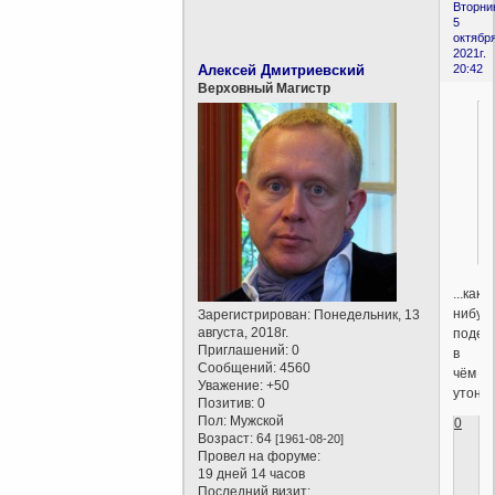
Вторни
5
октября
2021г.
Алексей Дмитриевский
20:42
Верховный Магистр
...как-
нибуд
Зарегистрирован
: Понедельник, 13
августа, 2018г.
подел
Приглашений:
0
в
Сообщений:
4560
чём
Уважение:
+50
утонче
Позитив:
0
Пол:
Мужской
0
Возраст:
64
[1961-08-20]
Провел на форуме:
19 дней 14 часов
Последний визит: