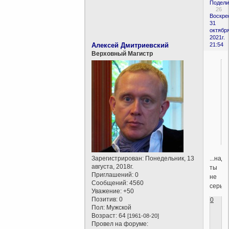
Подели
26
Воскре
31
октября
2021г.
Алексей Дмитриевский
21:54
Верховный Магистр
...над
Зарегистрирован
: Понедельник, 13
августа, 2018г.
ты
Приглашений:
0
не
Сообщений:
4560
серьез
Уважение:
+50
Позитив:
0
0
Пол:
Мужской
Возраст:
64
[1961-08-20]
Провел на форуме: