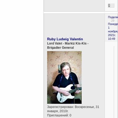
0
Подели
29
Понеде
1
ноября
2021г.
Ruby Ludwig Valentin
10:49
Lord Valet - Markiz Kis-Kis -
Brigadier General
Зарегистрирован
: Воскресенье, 31
января, 2010г.
Приглашений:
0