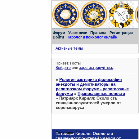
Форум
Участники
Правила
Регистрация
Войти
Таролог и психолог онлайн
Активные темы
Привет, Гость!
Войдите
или
зарегистрируйтесь
.
»
Религия эзотерика философия
анекдоты и демотиваторы на
религиозном форуме - религиозные
форумы
»
Православные новости
»
Патриарх Кирилл: Около ста
священнослужителей умерли от
коронавируса
Страница:
1
2
»
Патриарх Кирилл: Около ста
священнослужителей умерли от