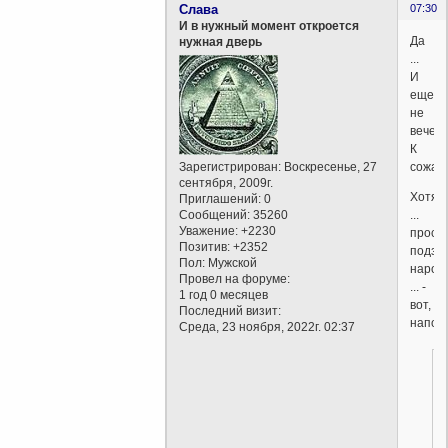
Слава
07:30
И в нужный момент откроется
Да
нужная дверь
...
И
еще
не
вечер.
К
Зарегистрирован
: Воскресенье, 27
сожал
сентября, 2009г.
Хотя
Приглашений:
0
Сообщений:
35260
...
Уважение:
+2230
прост
Позитив:
+2352
подза
Пол:
Мужской
народ
Провел на форуме:
... -
1 год 0 месяцев
вот,
Последний визит:
напом
Среда, 23 ноября, 2022г. 02:37