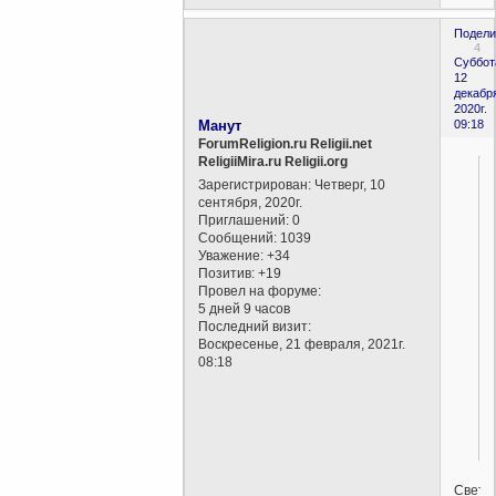
Подели
4
Суббот
12
декабр
2020г.
Манут
09:18
ForumReligion.ru Religii.net
ReligiiMira.ru Religii.org
Зарегистрирован
: Четверг, 10
сентября, 2020г.
Приглашений:
0
Сообщений:
1039
Уважение:
+34
Позитив:
+19
Провел на форуме:
5 дней 9 часов
Последний визит:
Воскресенье, 21 февраля, 2021г.
08:18
Светл