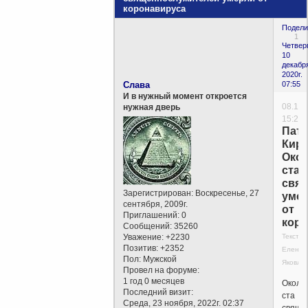
коронавируса
Подели
1
Четверг
10
декабр
2020г.
Слава
07:55
И в нужный момент откроется
08.12.
нужная дверь
15:20
Пат
Кири
Око
ста
свя
Зарегистрирован
: Воскресенье, 27
уме
сентября, 2009г.
от
Приглашений:
0
коро
Сообщений:
35260
Уважение:
+2230
Текст:
Позитив:
+2352
Елена
Пол:
Мужской
Яковле
Провел на форуме:
1 год 0 месяцев
Около
Последний визит:
ста
Среда, 23 ноября, 2022г. 02:37