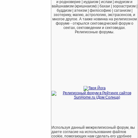
и родноверие | иудаизм | ислам | индуизм и
вайшнавизм (кришнаизм) | бахаи | зороастризм |
буддизм | атеизм | философию | сатанизм |
эзотерику, магию, астрологию, экстрасенсов, и
многое другое. А также новинка на религиозном
форуме - открылся сектоведческий форум о
сектах, сектоведении и сектоведах.
Религиозные форумы.
Используя данный межрелигиозный форум, вы
даете согласие на использование файлов
cookie, помогающих нам сделать его удобнее