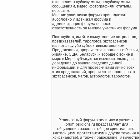
отношения к публикуемым, републикуемым
сообщениям, видео, фотографиям, статьям,
новостям.
Мнение участников форума принадлежит
абсолютно участникам форума и
администрация форума не несет
ответственность за мнение участников форума.
Пожалуйста, имейте ввиду, мнение астрологов,
предсказателей, тарологов, экстрасенсов
является сугубо субъективным мнением.
Предсказания, пророчества, прогнозы о России,
Украине, США, Беларуси, и вообще о войне и
мире в Мире публикуются исключительно для
доведения до вашего сведения данной
информации, и для проверки вами лично всех
этих предсказаний, пророчеств и прогнозов от
экстрасенсов, магов, астрологов, тарологов.
Религиозный форум о религиях и учениях
ForumReligions.ru представляет для
обсуждения разделы: общее христианство
(католицизм, протестантизм и другие течения в
христианстве), а также православие | язычество