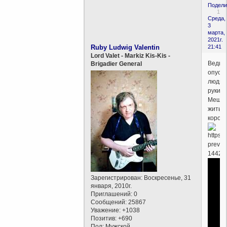
Подели
1
Среда,
3
марта,
2021г.
Ruby Ludwig Valentin
21:41
Lord Valet - Markiz Kis-Kis -
Ведьм
Brigadier General
опуск
людям
руки.
Меша
жить,
короче
Зарегистрирован
: Воскресенье, 31
января, 2010г.
Приглашений:
0
Сообщений:
25867
Уважение:
+1038
Позитив:
+690
Пол:
Мужской