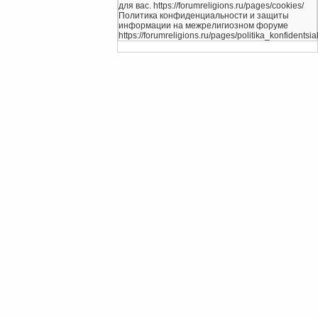
для вас. https://forumreligions.ru/pages/cookies/
Политика конфиденциальности и защиты
информации на межрелигиозном форуме
https://forumreligions.ru/pages/politika_konfidentsial