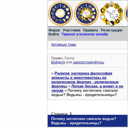
Форум
Участники
Правила
Регистрация
Войти
Таролог и психолог онлайн
Активные темы
Привет, Гость!
Войдите
или
зарегистрируйтесь
.
»
Религия эзотерика философия
анекдоты и демотиваторы на
религиозном форуме - религиозные
форумы
»
Легкая беседа, а может и не
легкая
»
Почему англичане сжигали
ведьм? Ведьмы - вредительницы?
Страница:
1
Почему англичане сжигали ведьм?
Ведьмы - вредительницы?