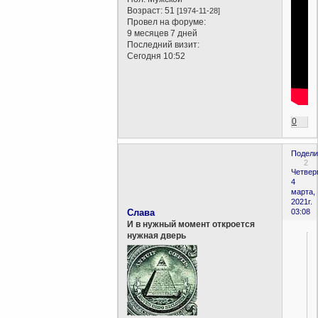
Возраст:
51
[1974-11-28]
Провел на форуме:
9 месяцев 7 дней
Последний визит:
Сегодня 10:52
0
Подели
2
Четверг
4
марта,
2021г.
Слава
03:08
И в нужный момент откроется
нужная дверь