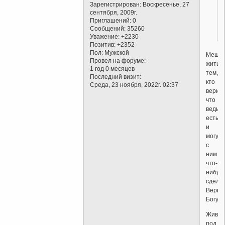
Зарегистрирован
: Воскресенье, 27
сентября, 2009г.
Приглашений:
0
Сообщений:
35260
Уважение:
+2230
Позитив:
+2352
Пол:
Мужской
Меша
Провел на форуме:
жить
1 год 0 месяцев
тем,
Последний визит:
кто
Среда, 23 ноября, 2022г. 02:37
верит,
что
ведьм
есть
и
могут
с
ним
что-
нибуд
сделат
Верьт
Богу:
Живу
под