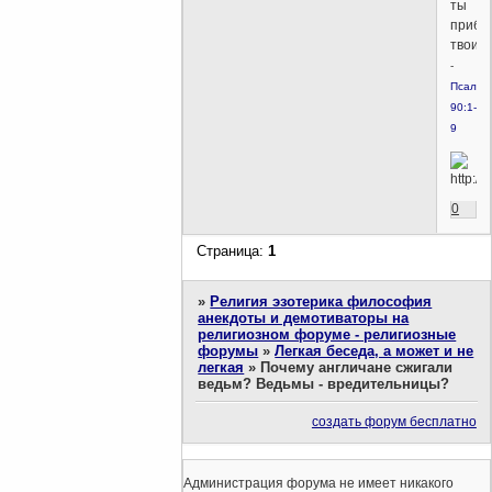
ты
прибе
твоим;
-
Псалом
90:1-
9
0
Страница:
1
»
Религия эзотерика философия
анекдоты и демотиваторы на
религиозном форуме - религиозные
форумы
»
Легкая беседа, а может и не
легкая
»
Почему англичане сжигали
ведьм? Ведьмы - вредительницы?
создать форум бесплатно
Администрация форума не имеет никакого