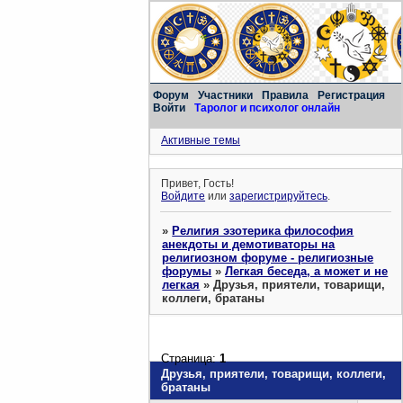
Форум
Участники
Правила
Регистрация
Войти
Таролог и психолог онлайн
Активные темы
Привет, Гость!
Войдите
или
зарегистрируйтесь
.
»
Религия эзотерика философия
анекдоты и демотиваторы на
религиозном форуме - религиозные
форумы
»
Легкая беседа, а может и не
легкая
»
Друзья, приятели, товарищи,
коллеги, братаны
Страница:
1
Друзья, приятели, товарищи, коллеги,
братаны