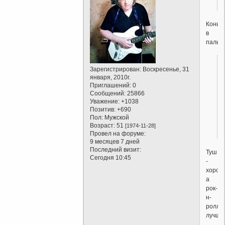
Конь
в
пальт
Зарегистрирован
: Воскресенье, 31
января, 2010г.
Приглашений:
0
Сообщений:
25866
Уважение:
+1038
Позитив:
+690
Пол:
Мужской
Возраст:
51
[1974-11-28]
Провел на форуме:
9 месяцев 7 дней
Последний визит:
Туш
Сегодня 10:45
-
хорош
а
рок-
н-
ролл
лучше