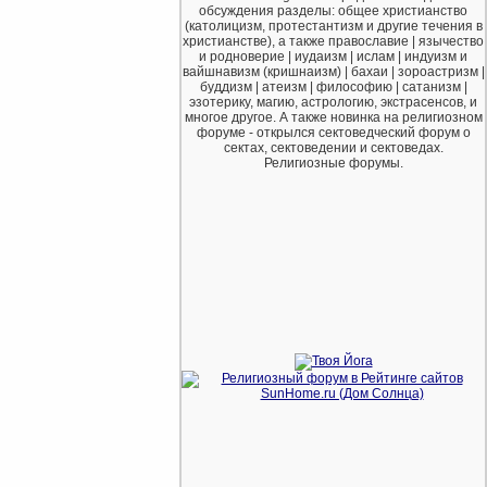
обсуждения разделы: общее христианство
(католицизм, протестантизм и другие течения в
христианстве), а также православие | язычество
и родноверие | иудаизм | ислам | индуизм и
вайшнавизм (кришнаизм) | бахаи | зороастризм |
буддизм | атеизм | философию | сатанизм |
эзотерику, магию, астрологию, экстрасенсов, и
многое другое. А также новинка на религиозном
форуме - открылся сектоведческий форум о
сектах, сектоведении и сектоведах.
Религиозные форумы.