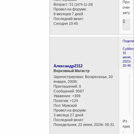
Пробл
Возраст:
51
[1974-11-28]
очень
Провел на форуме:
актуал
9 месяцев 7 дней
Последний визит:
0
Сегодня 10:45
Подели
2
Суббот
31
июля,
2021г.
Александр2312
20:49
Верховный Магистр
Зарегистрирован
: Воскресенье, 20
января, 2008г.
Приглашений:
0
Сообщений:
9587
Уважение:
+399
Позитив:
+124
Пол:
Мужской
Провел на форуме:
3 месяца 27 дней
Последний визит:
Из
Понедельник, 22 июня, 2026г. 00:31
приве
-