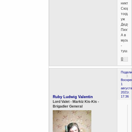
никто.
Скоре
тогда
уж
Дедул
Пихто!
А в
музык
-
туш.
0
Подели
3
Воскре
1
августа
2021г.
Ruby Ludwig Valentin
17:36
Lord Valet - Markiz Kis-Kis -
Brigadier General