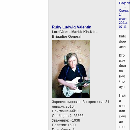
Подели
1
Среда,
14
июля,
2021г.
Ruby Ludwig Valentin
07:11
Lord Valet - Markiz Kis-Kis -
Камра
Brigadier General
френд
амиги..
Кто
вам
больш
по
вкусу
/ по
душе?
Пьяны
и
Зарегистрирован
: Воскресенье, 31
весёл
января, 2010г.
Приглашений:
0
или
Сообщений:
25866
скучн
Уважение:
+1038
до
Позитив:
+690
тошно
Пол:
Мужской