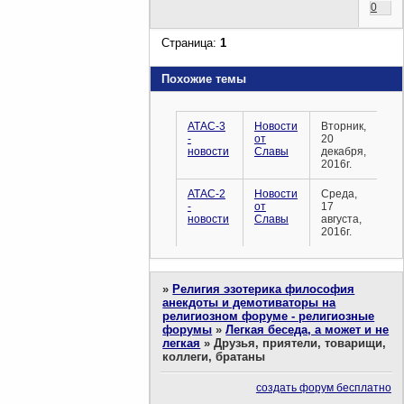
0
Страница:
1
Похожие темы
АТАС-3
Новости
Вторник,
-
от
20
новости
Славы
декабря,
2016г.
АТАС-2
Новости
Среда,
-
от
17
новости
Славы
августа,
2016г.
»
Религия эзотерика философия
анекдоты и демотиваторы на
религиозном форуме - религиозные
форумы
»
Легкая беседа, а может и не
легкая
»
Друзья, приятели, товарищи,
коллеги, братаны
создать форум бесплатно