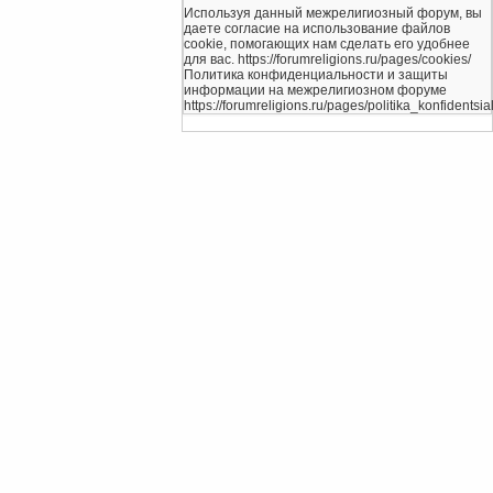
Используя данный межрелигиозный форум, вы
даете согласие на использование файлов
cookie, помогающих нам сделать его удобнее
для вас. https://forumreligions.ru/pages/cookies/
Политика конфиденциальности и защиты
информации на межрелигиозном форуме
https://forumreligions.ru/pages/politika_konfidentsial