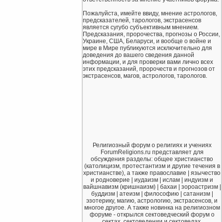
Пожалуйста, имейте ввиду, мнение астрологов,
предсказателей, тарологов, экстрасенсов
является сугубо субъективным мнением.
Предсказания, пророчества, прогнозы о России,
Украине, США, Беларуси, и вообще о войне и
мире в Мире публикуются исключительно для
доведения до вашего сведения данной
информации, и для проверки вами лично всех
этих предсказаний, пророчеств и прогнозов от
экстрасенсов, магов, астрологов, тарологов.
Религиозный форум о религиях и учениях
ForumReligions.ru представляет для
обсуждения разделы: общее христианство
(католицизм, протестантизм и другие течения в
христианстве), а также православие | язычество
и родноверие | иудаизм | ислам | индуизм и
вайшнавизм (кришнаизм) | бахаи | зороастризм |
буддизм | атеизм | философию | сатанизм |
эзотерику, магию, астрологию, экстрасенсов, и
многое другое. А также новинка на религиозном
форуме - открылся сектоведческий форум о
сектах, сектоведении и сектоведах.