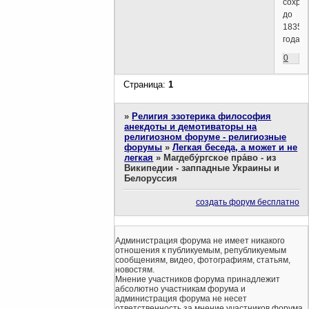
сохра
до
1835
года.
0
Страница:
1
»
Религия эзотерика философия
анекдоты и демотиваторы на
религиозном форуме - религиозные
форумы
»
Легкая беседа, а может и не
легкая
»
Магдебу́ргское пра́во - из
Википедии - заппадные Украины и
Белоруссия
создать форум бесплатно
Администрация форума не имеет никакого
отношения к публикуемым, републикуемым
сообщениям, видео, фотографиям, статьям,
новостям.
Мнение участников форума принадлежит
абсолютно участникам форума и
администрация форума не несет
ответственность за мнение участников форума.