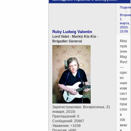
Подели
1
Вторни
1
марта,
2022г.
Ruby Ludwig Valentin
15:58
Lord Valet - Markiz Kis-Kis -
Магдеб
Brigadier General
пра́во
(нем.
Magde
Recht)
—
одна
из
наибо
извес
систе
городс
права,
Зарегистрирован
: Воскресенье, 31
сложи
января, 2010г.
в
Приглашений:
0
XIII
Сообщений:
25867
веке
Уважение:
+1038
Позитив:
+690
в