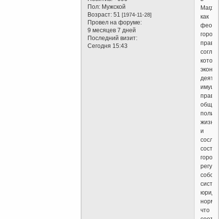
Пол:
Мужской
Магде
Возраст:
51
[1974-11-28]
как
Провел на форуме:
феода
9 месяцев 7 дней
городс
Последний визит:
право,
Сегодня 15:43
согла
котор
эконо
деятел
имуще
права,
общес
полит
жизнь
и
сосло
состо
горож
регул
собст
систе
юриди
норм,
что
соотв