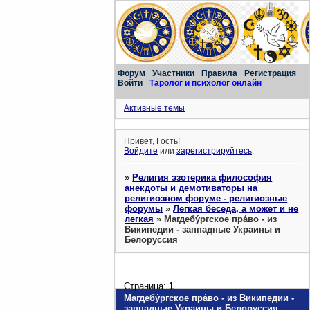
Форум
Участники
Правила
Регистрация
Войти
Таролог и психолог онлайн
Активные темы
Привет, Гость!
Войдите
или
зарегистрируйтесь
.
»
Религия эзотерика философия
анекдоты и демотиваторы на
религиозном форуме - религиозные
форумы
»
Легкая беседа, а может и не
легкая
»
Магдебу́ргское пра́во - из
Википедии - заппадные Украины и
Белоруссия
Страница:
1
Магдебу́ргское пра́во - из Википедии -
заппадные Украины и Белоруссия