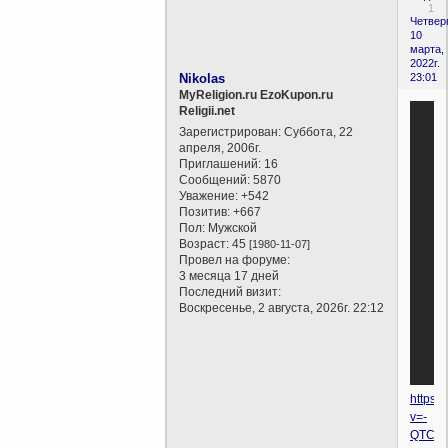
1
Четверг
10
марта,
2022г.
Nikolas
23:01
MyReligion.ru EzoKupon.ru
Religii.net
Зарегистрирован
: Суббота, 22
апреля, 2006г.
Приглашений:
16
Сообщений:
5870
Уважение:
+542
Позитив:
+667
Пол:
Мужской
Возраст:
45
[1980-11-07]
Провел на форуме:
3 месяца 17 дней
Последний визит:
Воскресенье, 2 августа, 2026г. 22:12
https:
v=-
QTC69