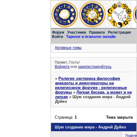
Форум
Участники
Правила
Регистрация
Войти
Таролог и психолог онлайн
Активные темы
Привет, Гость!
Войдите
или
зарегистрируйтесь
.
»
Религия эзотерика философия
анекдоты и демотиваторы на
религиозном форуме - религиозные
форумы
»
Легкая беседа, а может и не
легкая
»
Шум создание мира - Андрей
Дуйко
Страница:
1
Тема закрыта
Шум создание мира - Андрей Дуйко
Подели