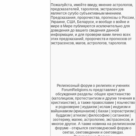
Пожалуйста, имейте ввиду, мнение астрологов,
предсказателей, тарологов, экстрасенсов
является сугубо субъективным мнением.
Предсказания, пророчества, прогнозы о России,
Украине, США, Беларуси, и вообще о войне и
мире в Мире публикуются исключительно для
доведения до вашего сведения данной
информации, и для проверки вами лично всех
этих предсказаний, пророчеств и прогнозов от
экстрасенсов, магов, астрологов, тарологов.
Религиозный форум о религиях и учениях
ForumReligions.ru представляет для
обсуждения разделы: общее христианство
(католицизм, протестантизм и другие течения в
христианстве), а также православие | язычество
и родноверие | иудаизм | ислам | индуизм и
вайшнавизм (кришнаизм) | бахаи | зороастризм |
буддизм | атеизм | философию | сатанизм |
эзотерику, магию, астрологию, экстрасенсов, и
многое другое. А также новинка на религиозном
форуме - открылся сектоведческий форум о
сектах, сектоведении и сектоведах.