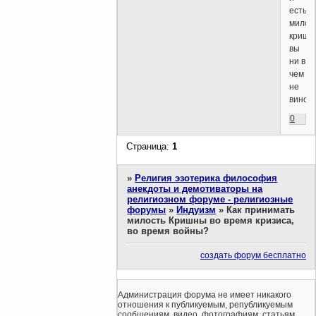
есть
милос
кришн
вы
ни в
чем
не
винов
0
Страница:
1
»
Религия эзотерика философия
анекдоты и демотиваторы на
религиозном форуме - религиозные
форумы
»
Индуизм
»
Как принимать
милость Кришны во время кризиса,
во время войны?
создать форум бесплатно
Администрация форума не имеет никакого
отношения к публикуемым, републикуемым
сообщениям, видео, фотографиям, статьям,