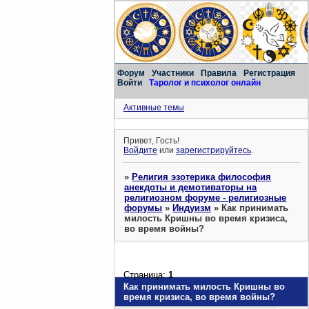
Форум
Участники
Правила
Регистрация
Войти
Таролог и психолог онлайн
Активные темы
Привет, Гость!
Войдите
или
зарегистрируйтесь
.
»
Религия эзотерика философия
анекдоты и демотиваторы на
религиозном форуме - религиозные
форумы
»
Индуизм
»
Как принимать
милость Кришны во время кризиса,
во время войны?
Страница:
1
Как принимать милость Кришны во
время кризиса, во время войны?