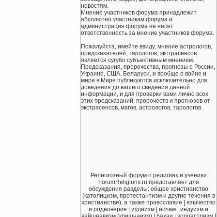
новостям.
Мнение участников форума принадлежит
абсолютно участникам форума и
администрация форума не несет
ответственность за мнение участников форума.
Пожалуйста, имейте ввиду, мнение астрологов,
предсказателей, тарологов, экстрасенсов
является сугубо субъективным мнением.
Предсказания, пророчества, прогнозы о России,
Украине, США, Беларуси, и вообще о войне и
мире в Мире публикуются исключительно для
доведения до вашего сведения данной
информации, и для проверки вами лично всех
этих предсказаний, пророчеств и прогнозов от
экстрасенсов, магов, астрологов, тарологов.
Религиозный форум о религиях и учениях
ForumReligions.ru представляет для
обсуждения разделы: общее христианство
(католицизм, протестантизм и другие течения в
христианстве), а также православие | язычество
и родноверие | иудаизм | ислам | индуизм и
вайшнавизм (кришнаизм) | бахаи | зороастризм |