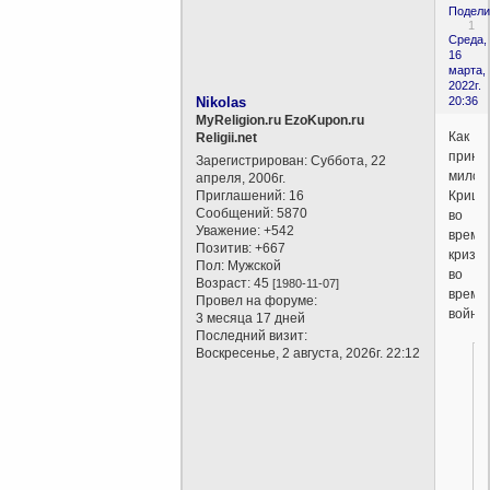
Подели
1
Среда,
16
марта,
2022г.
Nikolas
20:36
MyReligion.ru EzoKupon.ru
Как
Religii.net
прини
Зарегистрирован
: Суббота, 22
милос
апреля, 2006г.
Приглашений:
16
Криш
Сообщений:
5870
во
Уважение:
+542
время
Позитив:
+667
кризис
Пол:
Мужской
во
Возраст:
45
[1980-11-07]
время
Провел на форуме:
войны
3 месяца 17 дней
Последний визит:
Воскресенье, 2 августа, 2026г. 22:12