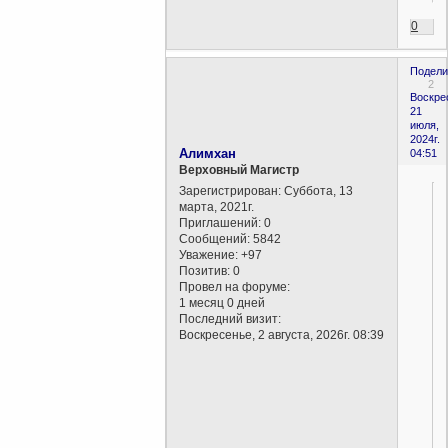
0
Подели
2
Воскре
21
июля,
2024г.
Алимхан
04:51
Верховный Магистр
Зарегистрирован
: Суббота, 13
марта, 2021г.
Приглашений:
0
Сообщений:
5842
Уважение:
+97
Позитив:
0
Провел на форуме:
1 месяц 0 дней
Последний визит:
Воскресенье, 2 августа, 2026г. 08:39