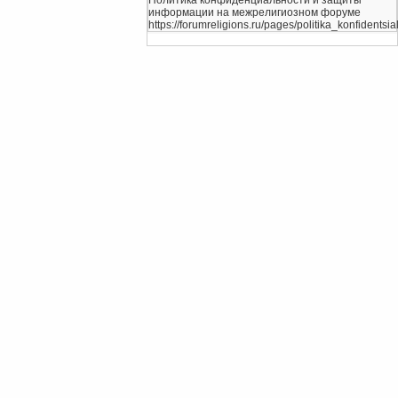
Политика конфиденциальности и защиты
информации на межрелигиозном форуме
https://forumreligions.ru/pages/politika_konfidentsial