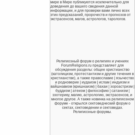
мире в Мире публикуются исключительно для
доведения до вашего сведения данной
информации, и для проверки вами лично всех
этих предсказаний, пророчеств и прогнозов от
экстрасенсов, магов, астрологов, тарологов.
Религиозный форум о религиях и учениях
ForumReligions.ru представляет для
обсуждения разделы: общее христианство
(католицизм, протестантизм и другие течения в
христианстве), а также православие | язычество
и родноверие | иудаизм | ислам | индуизм и
вайшнавизм (кришнаизм) | бахаи | зороастризм |
буддизм | атеизм | философию | сатанизм |
эзотерику, магию, астрологию, экстрасенсов, и
многое другое. А также новинка на религиозном
форуме - открылся сектоведческий форум о
сектах, сектоведении и сектоведах.
Религиозные форумы.