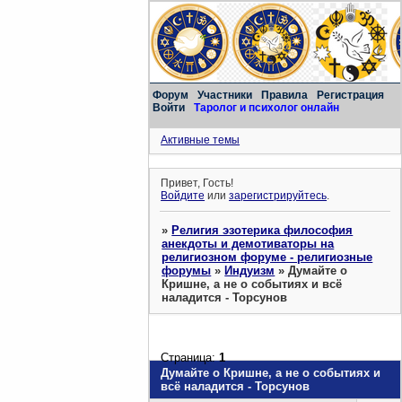
Форум
Участники
Правила
Регистрация
Войти
Таролог и психолог онлайн
Активные темы
Привет, Гость!
Войдите
или
зарегистрируйтесь
.
»
Религия эзотерика философия
анекдоты и демотиваторы на
религиозном форуме - религиозные
форумы
»
Индуизм
»
Думайте о
Кришне, а не о событиях и всё
наладится - Торсунов
Страница:
1
Думайте о Кришне, а не о событиях и
всё наладится - Торсунов