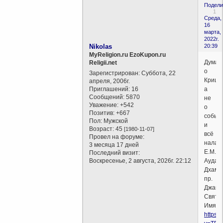
Подели
1
Среда,
16
марта,
2022г.
Nikolas
20:39
MyReligion.ru EzoKupon.ru
Думай
Religii.net
о
Зарегистрирован
: Суббота, 22
Кришн
апреля, 2006г.
Приглашений:
16
а
Сообщений:
5870
не
Уважение:
+542
о
Позитив:
+667
событ
Пол:
Мужской
и
Возраст:
45
[1980-11-07]
всё
Провел на форуме:
налад
3 месяца 17 дней
Е.М.
Последний визит:
Воскресенье, 2 августа, 2026г. 22:12
Аудар
Дхама
пр.
Джапа
Свято
Имя
https: