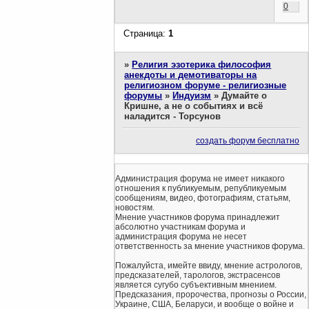
0
Страница:
1
»
Религия эзотерика философия
анекдоты и демотиваторы на
религиозном форуме - религиозные
форумы
»
Индуизм
»
Думайте о
Кришне, а не о событиях и всё
наладится - Торсунов
создать форум бесплатно
Администрация форума не имеет никакого
отношения к публикуемым, републикуемым
сообщениям, видео, фотографиям, статьям,
новостям.
Мнение участников форума принадлежит
абсолютно участникам форума и
администрация форума не несет
ответственность за мнение участников форума.
Пожалуйста, имейте ввиду, мнение астрологов,
предсказателей, тарологов, экстрасенсов
является сугубо субъективным мнением.
Предсказания, пророчества, прогнозы о России,
Украине, США, Беларуси, и вообще о войне и