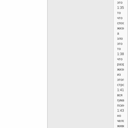
это
1:35
то
что
спосо
жизни
а
зло
это
то
1:38
что
разру
жизнь
из
этого
строи
1:41
вся
гуман
психо
1:43
но
челов
живет