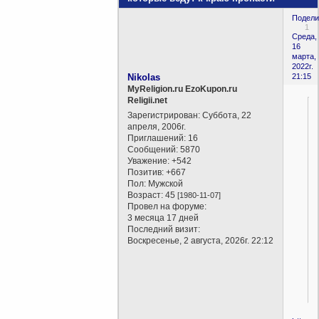
Подели
1
Среда,
16
марта,
2022г.
Nikolas
21:15
MyReligion.ru EzoKupon.ru
Religii.net
Зарегистрирован
: Суббота, 22
апреля, 2006г.
Приглашений:
16
Сообщений:
5870
Уважение:
+542
Позитив:
+667
Пол:
Мужской
Возраст:
45
[1980-11-07]
Провел на форуме:
3 месяца 17 дней
Последний визит:
Воскресенье, 2 августа, 2026г. 22:12