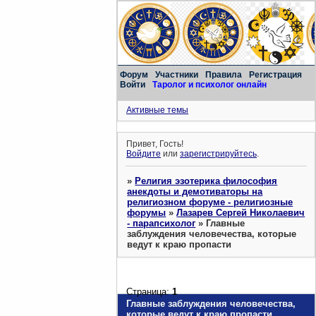
Форум
Участники
Правила
Регистрация
Войти
Таролог и психолог онлайн
Активные темы
Привет, Гость!
Войдите
или
зарегистрируйтесь
.
»
Религия эзотерика философия
анекдоты и демотиваторы на
религиозном форуме - религиозные
форумы
»
Лазарев Сергей Николаевич
- парапсихолог
»
Главные
заблуждения человечества, которые
ведут к краю пропасти
Страница:
1
Главные заблуждения человечества,
которые ведут к краю пропасти