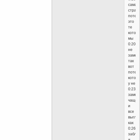
самая
страш
потер
это
те
котор
мы
0:20
не
замеч
так
вот
потер
котор
у не
0:23
замеч
чаще
и
все
выгля
как
0:26
заблу
и