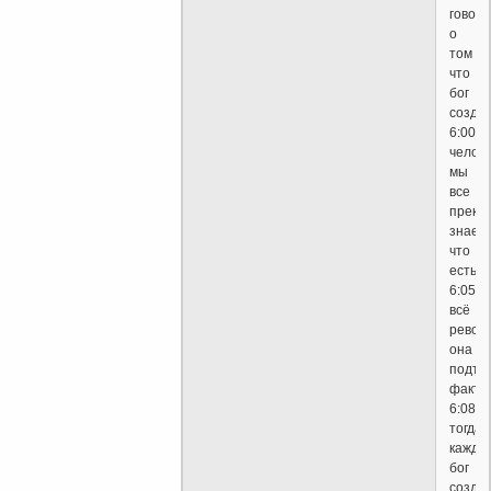
говори
о
том
что
бог
созда
6:00
челов
мы
все
прекр
знаем
что
есть
6:05
всё
револ
она
подтв
факта
6:08
тогда
кажды
бог
созда