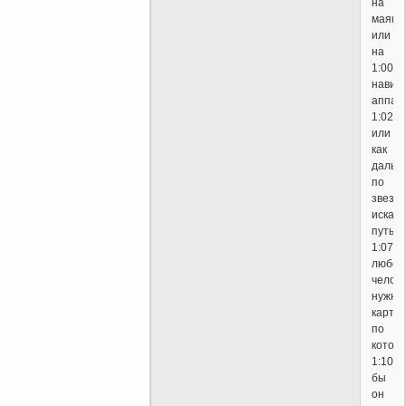
на
маяк
или
на
1:00
навиг
аппар
1:02
или
как
дальш
по
звезд
искал
путь
1:07
любом
челов
нужна
карта
по
котор
1:10
бы
он