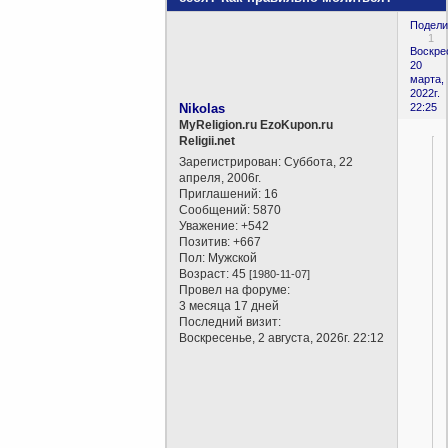
Подели
1
Воскре
20
марта,
2022г.
Nikolas
22:25
MyReligion.ru EzoKupon.ru
Religii.net
Зарегистрирован
: Суббота, 22
апреля, 2006г.
Приглашений:
16
Сообщений:
5870
Уважение:
+542
Позитив:
+667
Пол:
Мужской
Возраст:
45
[1980-11-07]
Провел на форуме:
3 месяца 17 дней
Последний визит:
Воскресенье, 2 августа, 2026г. 22:12