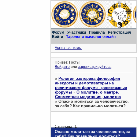
Форум
Участники
Правила
Регистрация
Войти
Таролог и психолог онлайн
Активные темы
Привет, Гость!
Войдите
или
зарегистрируйтесь
.
»
Религия эзотерика философия
анекдоты и демотиваторы на
религиозном форуме - религиозные
форумы
»
О молитве, о мантре.
Совместная медитация, молитва
»
Опасно молиться за человечество,
за себя? Как правильно молиться?
Страница:
1
Опасно молиться за человечество, за
себя? Как правильно молиться?