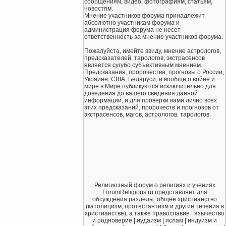
сообщениям, видео, фотографиям, статьям,
новостям.
Мнение участников форума принадлежит
абсолютно участникам форума и
администрация форума не несет
ответственность за мнение участников форума.
Пожалуйста, имейте ввиду, мнение астрологов,
предсказателей, тарологов, экстрасенсов
является сугубо субъективным мнением.
Предсказания, пророчества, прогнозы о России,
Украине, США, Беларуси, и вообще о войне и
мире в Мире публикуются исключительно для
доведения до вашего сведения данной
информации, и для проверки вами лично всех
этих предсказаний, пророчеств и прогнозов от
экстрасенсов, магов, астрологов, тарологов.
Религиозный форум о религиях и учениях
ForumReligions.ru представляет для
обсуждения разделы: общее христианство
(католицизм, протестантизм и другие течения в
христианстве), а также православие | язычество
и родноверие | иудаизм | ислам | индуизм и