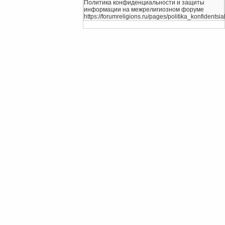
Политика конфиденциальности и защиты
информации на межрелигиозном форуме
https://forumreligions.ru/pages/politika_konfidentsial