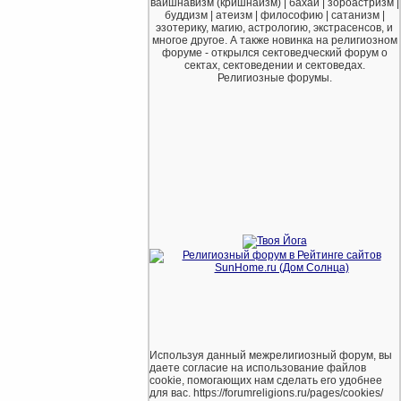
вайшнавизм (кришнаизм) | бахаи | зороастризм |
буддизм | атеизм | философию | сатанизм |
эзотерику, магию, астрологию, экстрасенсов, и
многое другое. А также новинка на религиозном
форуме - открылся сектоведческий форум о
сектах, сектоведении и сектоведах.
Религиозные форумы.
Используя данный межрелигиозный форум, вы
даете согласие на использование файлов
cookie, помогающих нам сделать его удобнее
для вас. https://forumreligions.ru/pages/cookies/