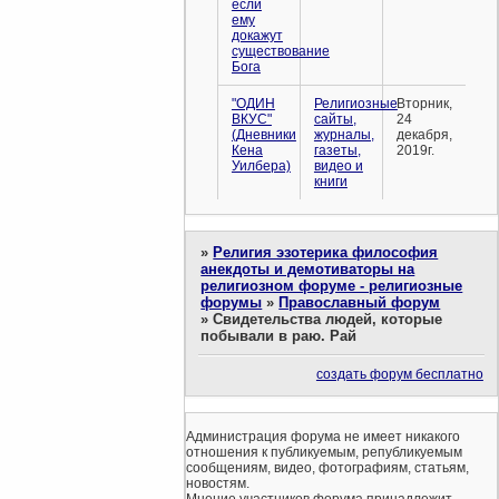
если
ему
докажут
существование
Бога
"ОДИН
Религиозные
Вторник,
ВКУС"
сайты,
24
(Дневники
журналы,
декабря,
Кена
газеты,
2019г.
Уилбера)
видео и
книги
»
Религия эзотерика философия
анекдоты и демотиваторы на
религиозном форуме - религиозные
форумы
»
Православный форум
»
Свидетельства людей, которые
побывали в раю. Рай
создать форум бесплатно
Администрация форума не имеет никакого
отношения к публикуемым, републикуемым
сообщениям, видео, фотографиям, статьям,
новостям.
Мнение участников форума принадлежит