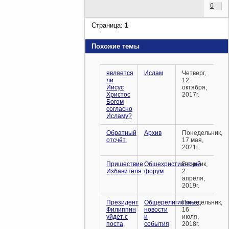
0
Страница:
1
Похожие темы
является
Ислам
Четверг,
ли
12
Иисус
октября,
Христос
2017г.
Богом
согласно
Исламу?
Обратный
Архив
Понедельник,
отсчёт.
17 мая,
2021г.
Пришествие
Общехристианский
Вторник,
Избавителя
форум
2
апреля,
2019г.
Президент
Общерелигиозные
Понедельник,
Филиппин
новости
16
уйдет с
и
июля,
поста,
события
2018г.