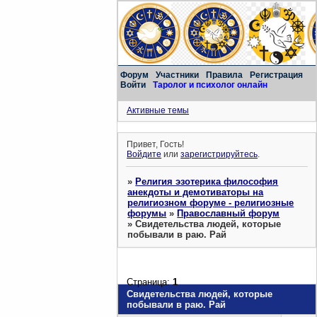
Форум
Участники
Правила
Регистрация
Войти
Таролог и психолог онлайн
Активные темы
Привет, Гость!
Войдите
или
зарегистрируйтесь
.
»
Религия эзотерика философия
анекдоты и демотиваторы на
религиозном форуме - религиозные
форумы
»
Православный форум
»
Свидетельства людей, которые
побывали в раю. Рай
Страница:
1
Свидетельства людей, которые
побывали в раю. Рай