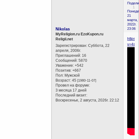
Подели
1
Понеде
21
марта,
2022г.
Nikolas
23:06
MyReligion.ru EzoKupon.ru
https:
Religii.net
v=4sT
Зарегистрирован
: Суббота, 22
апреля, 2006г.
Приглашений:
16
Сообщений:
5870
Уважение:
+542
Позитив:
+667
Пол:
Мужской
Возраст:
45
[1980-11-07]
Провел на форуме:
3 месяца 17 дней
Последний визит:
Воскресенье, 2 августа, 2026г. 22:12