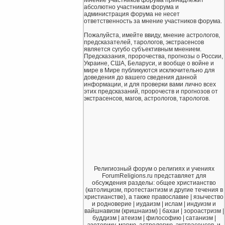
абсолютно участникам форума и
администрация форума не несет
ответственность за мнение участников форума.
Пожалуйста, имейте ввиду, мнение астрологов,
предсказателей, тарологов, экстрасенсов
является сугубо субъективным мнением.
Предсказания, пророчества, прогнозы о России,
Украине, США, Беларуси, и вообще о войне и
мире в Мире публикуются исключительно для
доведения до вашего сведения данной
информации, и для проверки вами лично всех
этих предсказаний, пророчеств и прогнозов от
экстрасенсов, магов, астрологов, тарологов.
Религиозный форум о религиях и учениях
ForumReligions.ru представляет для
обсуждения разделы: общее христианство
(католицизм, протестантизм и другие течения в
христианстве), а также православие | язычество
и родноверие | иудаизм | ислам | индуизм и
вайшнавизм (кришнаизм) | бахаи | зороастризм |
буддизм | атеизм | философию | сатанизм |
эзотерику, магию, астрологию, экстрасенсов, и