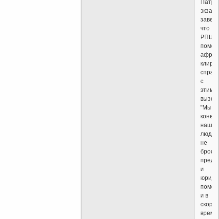
Патри
экзарх
завери
что
РПЦ
помож
африк
клири
справ
с
этими
вызов
"Мы,
конечн
наших
людей
не
броси
предо
и
юриди
помощ
и в
скоро
време