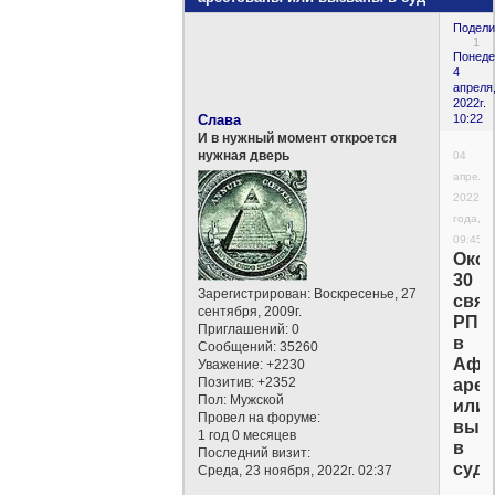
Подели
1
Понеде
4
апреля
2022г.
Слава
10:22
И в нужный момент откроется
нужная дверь
04
апреля
2022
года,
09:45
Око
30
Зарегистрирован
: Воскресенье, 27
свя
сентября, 2009г.
РПЦ
Приглашений:
0
в
Сообщений:
35260
Афр
Уважение:
+2230
Позитив:
+2352
аре
Пол:
Мужской
или
Провел на форуме:
выз
1 год 0 месяцев
в
Последний визит:
суд
Среда, 23 ноября, 2022г. 02:37