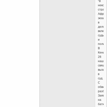
"В
некот
стран
Африк
экзарх
в
дело
включ
суды
и
полиц
В
Кении
28
наших
свяще
вызыв
в
суд.
С
обвин
разби
Заявл
на
батюш