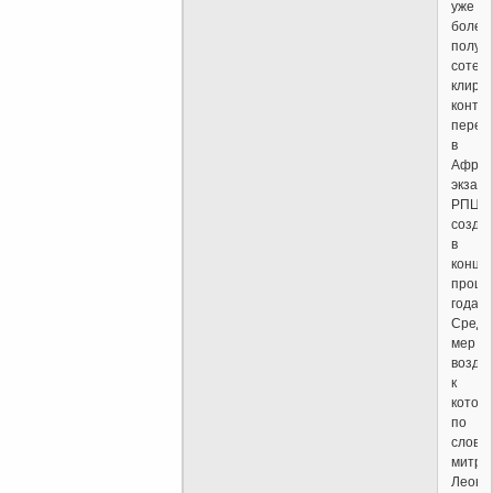
уже
более
полут
сотен
клири
конти
переш
в
Африк
экзарх
РПЦ,
созда
в
конце
прошл
года.
Среди
мер
воздей
к
котор
по
слова
митро
Леони