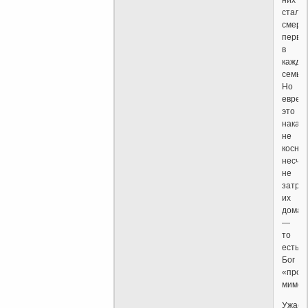
стала
смерт
перве
в
каждо
семье.
Но
еврее
это
наказ
не
коснул
несча
не
затро
их
дома
—
то
есть
Бог
«прош
мимо»
Ужасн