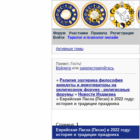
Форум
Участники
Правила
Регистрация
Войти
Таролог и психолог онлайн
Активные темы
Привет, Гость!
Войдите
или
зарегистрируйтесь
.
»
Религия эзотерика философия
анекдоты и демотиваторы на
религиозном форуме - религиозные
форумы
»
Новости Иудаизма
»
Еврейская Пасха (Песах) в 2022 году:
история и традиции праздника
Страница:
1
Еврейская Пасха (Песах) в 2022 году:
история и традиции праздника