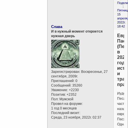
Подели
1
Пятниц
15
апреля
2022г.
Слава
18:42
И в нужный момент откроется
Евре
нужная дверь
Пас
(Пес
в
2022
году
исто
Зарегистрирован
: Воскресенье, 27
и
сентября, 2009г.
тра
Приглашений:
0
праз
Сообщений:
35260
Уважение:
+2230
Иудей
Позитив:
+2352
Песах
Пол:
Мужской
Провел на форуме:
часто
1 год 0 месяцев
назыв
Последний визит:
еврей
Среда, 23 ноября, 2022г. 02:37
Пасхо
Однак