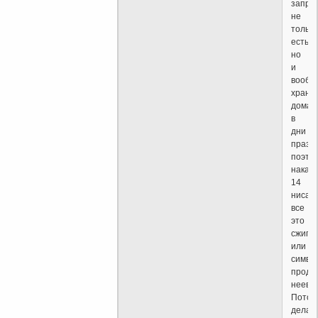
запре
не
только
есть,
но
и
вообщ
храни
дома
в
дни
праздн
поэто
накан
14
нисан
все
это
сжига
или
симво
прода
неевр
Потом
делаю