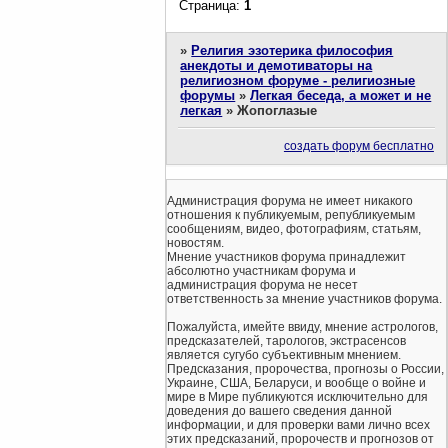
Страница:
1
»
Религия эзотерика философия
анекдоты и демотиваторы на
религиозном форуме - религиозные
форумы
»
Легкая беседа, а может и не
легкая
»
Жопоглазые
создать форум бесплатно
Администрация форума не имеет никакого
отношения к публикуемым, републикуемым
сообщениям, видео, фотографиям, статьям,
новостям.
Мнение участников форума принадлежит
абсолютно участникам форума и
администрация форума не несет
ответственность за мнение участников форума.
Пожалуйста, имейте ввиду, мнение астрологов,
предсказателей, тарологов, экстрасенсов
является сугубо субъективным мнением.
Предсказания, пророчества, прогнозы о России,
Украине, США, Беларуси, и вообще о войне и
мире в Мире публикуются исключительно для
доведения до вашего сведения данной
информации, и для проверки вами лично всех
этих предсказаний, пророчеств и прогнозов от