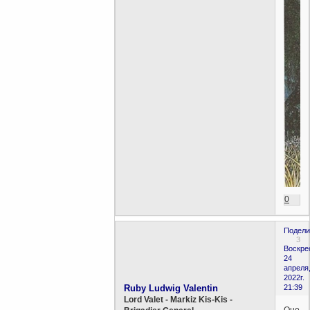
0
Подели
3
Воскре
24
апреля
2022г.
Ruby Ludwig Valentin
21:39
Lord Valet - Markiz Kis-Kis -
Оно