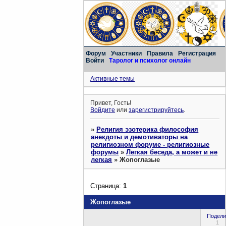
Форум
Участники
Правила
Регистрация
Войти
Таролог и психолог онлайн
Активные темы
Привет, Гость!
Войдите
или
зарегистрируйтесь
.
»
Религия эзотерика философия
анекдоты и демотиваторы на
религиозном форуме - религиозные
форумы
»
Легкая беседа, а может и не
легкая
»
Жопоглазые
Страница:
1
Жопоглазые
Подели
1