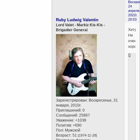
Воскре
24
апреля
2022г.
Ruby Ludwig Valentin
20:53
Lord Valet - Markiz Kis-Kis -
Хитро
Brigadier General
Не
очень
хорош
0
Зарегистрирован
: Воскресенье, 31
января, 2010г.
Приглашений:
0
Сообщений:
25867
Уважение:
+1038
Позитив:
+690
Пол:
Мужской
Возраст:
51
[1974-11-28]