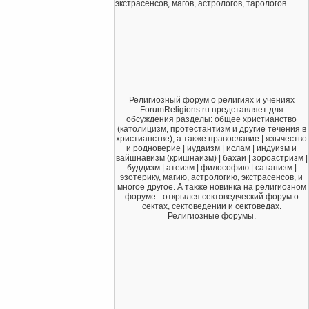
экстрасенсов, магов, астрологов, тарологов.
Религиозный форум о религиях и учениях
ForumReligions.ru представляет для
обсуждения разделы: общее христианство
(католицизм, протестантизм и другие течения в
христианстве), а также православие | язычество
и родноверие | иудаизм | ислам | индуизм и
вайшнавизм (кришнаизм) | бахаи | зороастризм |
буддизм | атеизм | философию | сатанизм |
эзотерику, магию, астрологию, экстрасенсов, и
многое другое. А также новинка на религиозном
форуме - открылся сектоведческий форум о
сектах, сектоведении и сектоведах.
Религиозные форумы.