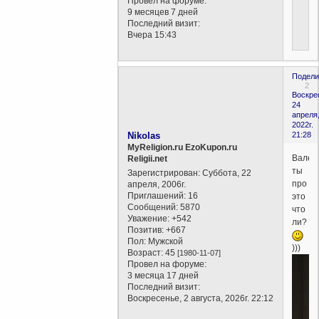
Провел на форуме:
9 месяцев 7 дней
Последний визит:
Вчера 15:43
Подели
2
Воскре
24
апреля
2022г.
Nikolas
21:28
MyReligion.ru EzoKupon.ru
Вален
Religii.net
ты
Зарегистрирован
: Суббота, 22
про
апреля, 2006г.
Приглашений:
16
это
Сообщений:
5870
что
Уважение:
+542
ли?
Позитив:
+667
Пол:
Мужской
)))
Возраст:
45
[1980-11-07]
Провел на форуме:
3 месяца 17 дней
Последний визит:
Воскресенье, 2 августа, 2026г. 22:12