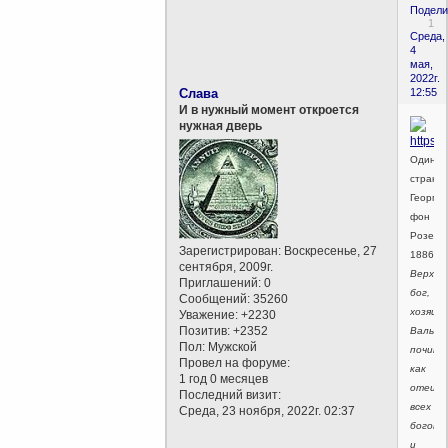
Подели
1
Среда,
4
мая,
2022г.
Слава
12:55
И в нужный момент откроется
нужная дверь
Один-
странн
Георг
фон
Розен,
Зарегистрирован
: Воскресенье, 27
1886
сентября, 2009г.
Верхов
Приглашений:
0
бог,
Сообщений:
35260
хозяин
Уважение:
+2230
Позитив:
+2352
Вальха
Пол:
Мужской
почита
Провел на форуме:
как
1 год 0 месяцев
отец
Последний визит:
всех
Среда, 23 ноября, 2022г. 02:37
богов
и