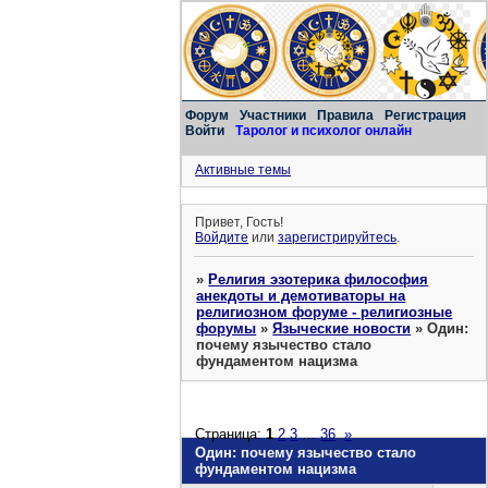
Форум
Участники
Правила
Регистрация
Войти
Таролог и психолог онлайн
Активные темы
Привет, Гость!
Войдите
или
зарегистрируйтесь
.
»
Религия эзотерика философия
анекдоты и демотиваторы на
религиозном форуме - религиозные
форумы
»
Языческие новости
»
Один:
почему язычество стало
фундаментом нацизма
Страница:
1
2
3
…
36
»
Один: почему язычество стало
фундаментом нацизма