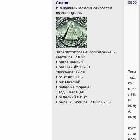
Слава
06:36
И в нужный момент откроется
нужная дверь
Зарегистрирован
: Воскресенье, 27
сентября, 2009г.
Приглашений:
0
Сообщений:
35260
Такие
Уважение:
+2230
Позитив:
+2352
текст
Пол:
Мужской
как,
Провел на форуме:
приме
1 год 0 месяцев
Левит
Последний визит:
не
Среда, 23 ноября, 2022г. 02:37
выдум
А
выдум
-
пустые
даже
если