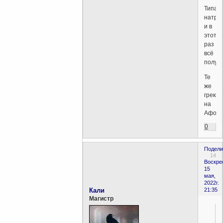
Типа,
натра
и в
этот
раз
всё
получи
Те
же
греки
на
Афоне
0
Подели
14
Воскре
15
мая,
2022г.
Кали
21:35
Магистр