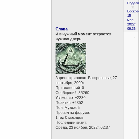
Подели
11
Воскре
15
мая,
2022г.
Слава
09:36
И в нужный момент откроется
нужная дверь
Зарегистрирован
: Воскресенье, 27
сентября, 2009г.
Приглашений:
0
Сообщений:
35260
Уважение:
+2230
Позитив:
+2352
Пол:
Мужской
Провел на форуме:
1 год 0 месяцев
Последний визит:
Среда, 23 ноября, 2022г. 02:37