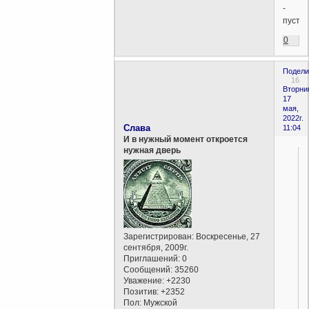
-
пусто.
0
Подели
16
Вторни
17
мая,
2022г.
Слава
11:04
И в нужный момент откроется
нужная дверь
Зарегистрирован
: Воскресенье, 27
сентября, 2009г.
Приглашений:
0
Сообщений:
35260
Уважение:
+2230
Позитив:
+2352
Пол:
Мужской