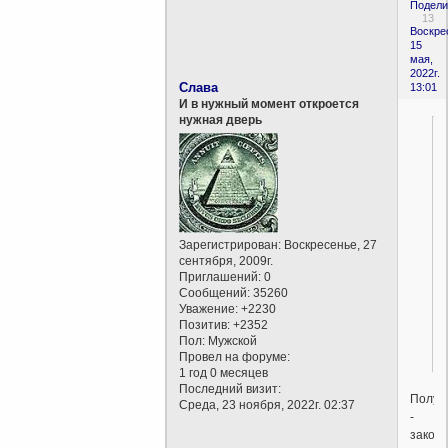
Подели
13
Воскре
15
мая,
2022г.
Слава
13:01
И в нужный момент откроется
нужная дверь
Зарегистрирован
: Воскресенье, 27
сентября, 2009г.
Приглашений:
0
Сообщений:
35260
Уважение:
+2230
Позитив:
+2352
Пол:
Мужской
Провел на форуме:
1 год 0 месяцев
Последний визит:
Получ
Среда, 23 ноября, 2022г. 02:37
-
закон