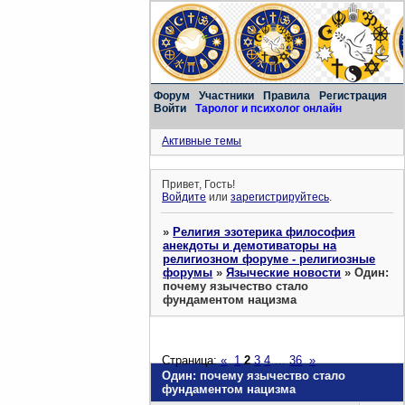
Форум
Участники
Правила
Регистрация
Войти
Таролог и психолог онлайн
Активные темы
Привет, Гость!
Войдите
или
зарегистрируйтесь
.
»
Религия эзотерика философия
анекдоты и демотиваторы на
религиозном форуме - религиозные
форумы
»
Языческие новости
»
Один:
почему язычество стало
фундаментом нацизма
Страница:
«
1
2
3
4
…
36
»
Один: почему язычество стало
фундаментом нацизма