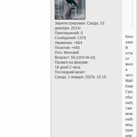
Зарегистрирован
: Среда, 10
декабря, 2014г.
Приглашений:
0
Конеч
Сообщений:
1378
закон
Уважение:
+604
В
Позитив:
+445
Пол:
Женский
отлич
Возраст:
56
[1970-05-02]
от
Провел на форуме:
многих
18 дней 2 часа
я
Последний визит:
читал
Среда, 1 января, 2025г. 15:19
Майн
Кампф
Среди
обычн
лабуд
там
можно
найти
вещи
прямо
или