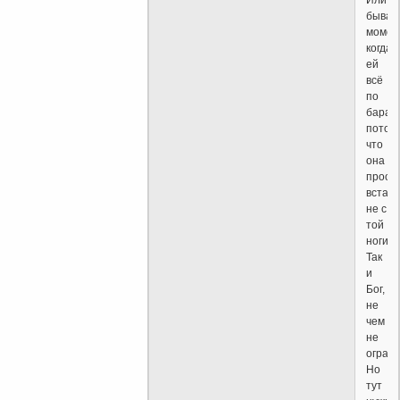
бываю
момен
когда
ей
всё
по
бараба
потом
что
она
прост
встал
не с
той
ноги?
Так
и
Бог,
не
чем
не
огран
Но
тут