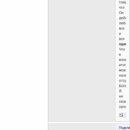
тому,
что
Он
дейст
любит
все
и
вся
одина
Что
в
конеч
итоге
можно
назва
отсут
Бога.
Я
не
сильн
запар
+1
Подели