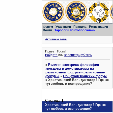
Форум
Участники
Правила
Регистрация
Войти
Таролог и психолог онлайн
Активные темы
Привет, Гость!
Войдите
или
зарегистрируйтесь
.
»
Религия эзотерика философия
анекдоты и демотиваторы на
религиозном форуме - религиозные
форумы
»
Общехристианский форум
»
Христианский Бог - диктатор? Где же
тут любовь и всепрощение?
Страница:
1
Христианский Бог - диктатор? Где же
тут любовь и всепрощение?