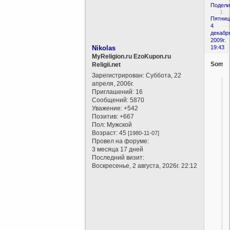
Подели
1
Пятниц
4
декабр
2009г.
Nikolas
19:43
MyReligion.ru EzoKupon.ru
Somne
Religii.net
Зарегистрирован
: Суббота, 22
апреля, 2006г.
Приглашений:
16
Сообщений:
5870
Уважение:
+542
Позитив:
+667
Пол:
Мужской
Возраст:
45
[1980-11-07]
Провел на форуме:
3 месяца 17 дней
Последний визит:
Воскресенье, 2 августа, 2026г. 22:12