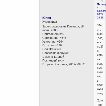
3
Пятниц
4
декабр
2009г.
Юлия
23:29
Участница
"Иегов
Зарегистрирован
: Пятница, 18
это
июля, 2008г.
двойс
Приглашений:
0
Сообщений:
4546
,разд
Уважение:
+264
все
Позитив:
+326
ум.Им
Пол:
Женский
он
Провел на форуме:
изгон
1 месяц 11 дней
из
Последний визит:
рая,и
Вторник, 2 апреля, 2019г. 09:12
ему
нужны
жертв
в
виде
козлов
отпущ
Христо
"Поче