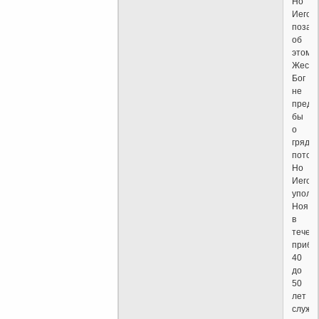
Но
Иегов
позаб
об
этом.
Жесто
Бог
не
преду
бы
о
гряду
потопе
Но
Иегов
уполн
Ноя
в
течен
прибл
40
до
50
лет
служи