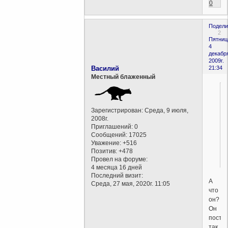
0
Подели
2
Пятниц
4
декабр
2009г.
Василий
21:34
Местный блаженный
Зарегистрирован
: Среда, 9 июля,
2008г.
Приглашений:
0
Сообщений:
17025
Уважение:
+516
Позитив:
+478
Провел на форуме:
4 месяца 16 дней
Последний визит:
А
Среда, 27 мая, 2020г. 11:05
что
он?
Он
посту
так