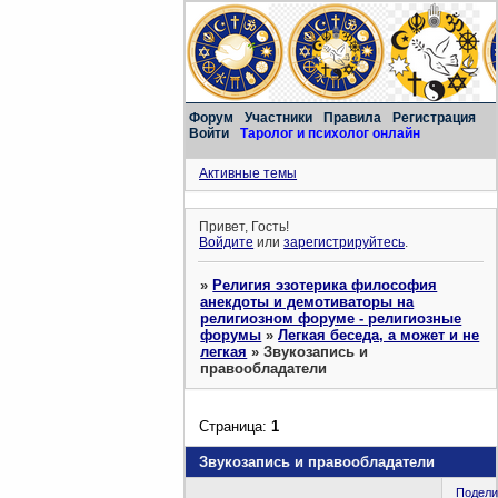
Форум
Участники
Правила
Регистрация
Войти
Таролог и психолог онлайн
Активные темы
Привет, Гость!
Войдите
или
зарегистрируйтесь
.
»
Религия эзотерика философия
анекдоты и демотиваторы на
религиозном форуме - религиозные
форумы
»
Легкая беседа, а может и не
легкая
»
Звукозапись и
правообладатели
Страница:
1
Звукозапись и правообладатели
Подели