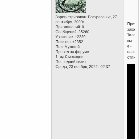
Зарегистрирован
: Воскресенье, 27
сентября, 2009г.
Приче
Приглашений:
0
закон
Сообщений:
35260
Талант
Уважение:
+2230
вы
Позитив:
+2352
е -
Пол:
Мужской
народ
Провел на форуме:
1 год 0 месяцев
отпиш
Последний визит:
Среда, 23 ноября, 2022г. 02:37