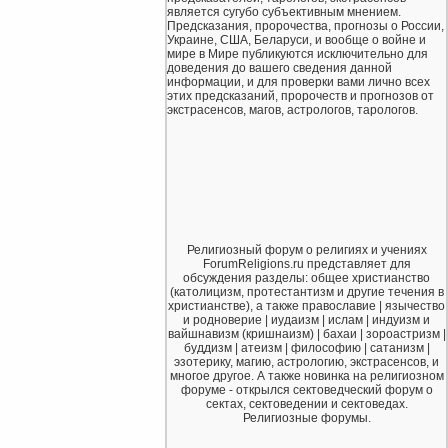
является сугубо субъективным мнением.
Предсказания, пророчества, прогнозы о России,
Украине, США, Беларуси, и вообще о войне и
мире в Мире публикуются исключительно для
доведения до вашего сведения данной
информации, и для проверки вами лично всех
этих предсказаний, пророчеств и прогнозов от
экстрасенсов, магов, астрологов, тарологов.
Религиозный форум о религиях и учениях
ForumReligions.ru представляет для
обсуждения разделы: общее христианство
(католицизм, протестантизм и другие течения в
христианстве), а также православие | язычество
и родноверие | иудаизм | ислам | индуизм и
вайшнавизм (кришнаизм) | бахаи | зороастризм |
буддизм | атеизм | философию | сатанизм |
эзотерику, магию, астрологию, экстрасенсов, и
многое другое. А также новинка на религиозном
форуме - открылся сектоведческий форум о
сектах, сектоведении и сектоведах.
Религиозные форумы.