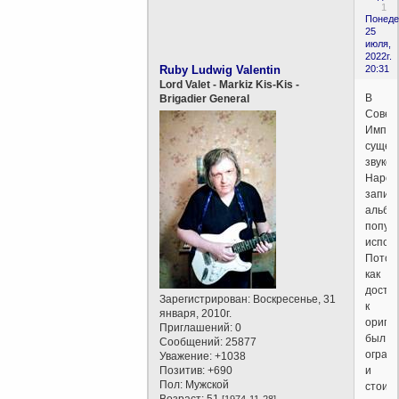
1
Понеде
25
июля,
2022г.
Ruby Ludwig Valentin
20:31
Lord Valet - Markiz Kis-Kis -
В
Brigadier General
Совет
Импер
сущес
звукоз
Народ
запис
альбо
попул
испол
Потом
как
досту
Зарегистрирован
: Воскресенье, 31
к
января, 2010г.
ориги
Приглашений:
0
был
Сообщений:
25877
огран
Уважение:
+1038
Позитив:
+690
и
Пол:
Мужской
стоил
Возраст:
51
[1974-11-28]