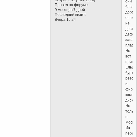
они
Провел на форуме:
басно
9 месяцев 7 дней
дорого
Последний визит:
если
Вчера 15:24
не
досте
дефиц
запад
пласти
Но
вот
пришё
Ельци
буржу
револ
и
фирм
компак
диски.
Но
только
в
Москве
Из
периф