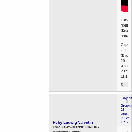
Росин
привет
Жизнь
продо
Отред
Слава
(Вторн
26
июля,
2022г.
11:14)
0
Подели
3
Вторни
26
июля,
2022г.
Ruby Ludwig Valentin
11:17
Lord Valet - Markiz Kis-Kis -
Brigadier General