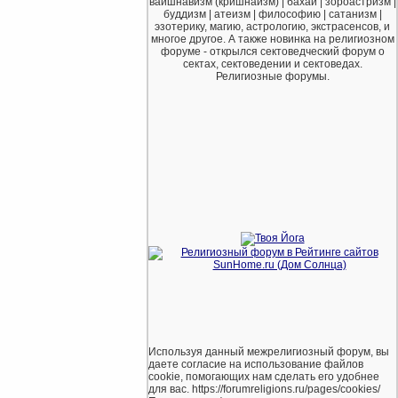
вайшнавизм (кришнаизм) | бахаи | зороастризм |
буддизм | атеизм | философию | сатанизм |
эзотерику, магию, астрологию, экстрасенсов, и
многое другое. А также новинка на религиозном
форуме - открылся сектоведческий форум о
сектах, сектоведении и сектоведах.
Религиозные форумы.
Используя данный межрелигиозный форум, вы
даете согласие на использование файлов
cookie, помогающих нам сделать его удобнее
для вас. https://forumreligions.ru/pages/cookies/