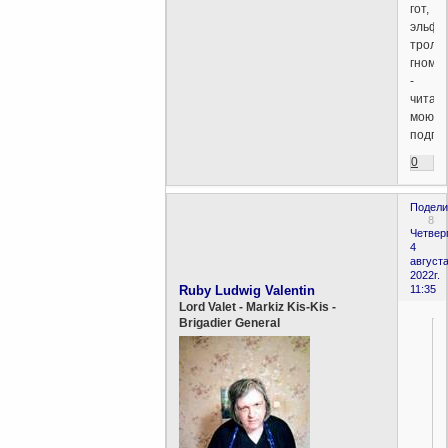
гот,
эльф,
тролль
гном
-
читай
мою
подпи
0
Подели
8
Четверг
4
августа
2022г.
Ruby Ludwig Valentin
11:35
Lord Valet - Markiz Kis-Kis -
Brigadier General