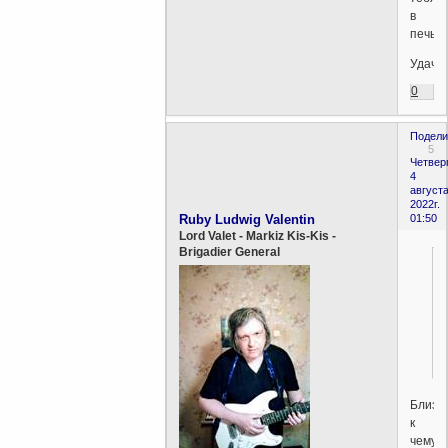
в
печь.
Удачи!
0
Подели
5
Четверг
4
августа
2022г.
Ruby Ludwig Valentin
01:50
Lord Valet - Markiz Kis-Kis -
Brigadier General
Близк
к
чему?