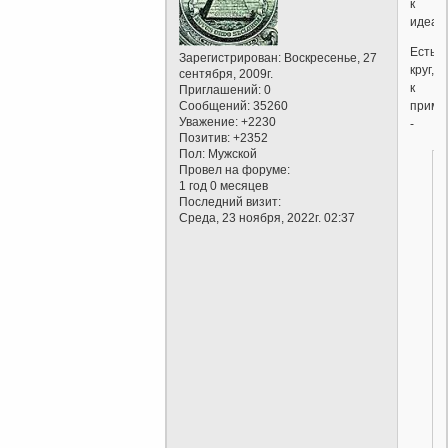
к
идеалу
Есть
Зарегистрирован
: Воскресенье, 27
круг,
сентября, 2009г.
к
Приглашений:
0
Сообщений:
35260
приме
Уважение:
+2230
-
Позитив:
+2352
Пол:
Мужской
Провел на форуме:
1 год 0 месяцев
Последний визит:
Среда, 23 ноября, 2022г. 02:37