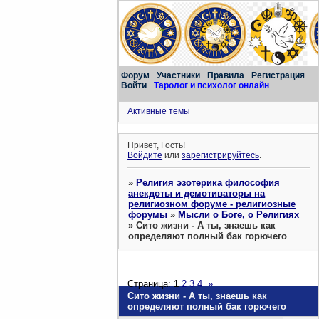
Форум
Участники
Правила
Регистрация
Войти
Таролог и психолог онлайн
Активные темы
Привет, Гость!
Войдите
или
зарегистрируйтесь
.
»
Религия эзотерика философия
анекдоты и демотиваторы на
религиозном форуме - религиозные
форумы
»
Мысли о Боге, о Религиях
»
Сито жизни - А ты, знаешь как
определяют полный бак горючего
Страница:
1
2
3
4
»
Сито жизни - А ты, знаешь как
определяют полный бак горючего