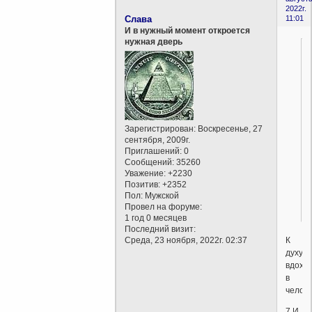
2022г.
Слава
11:01
И в нужный момент откроется
нужная дверь
Зарегистрирован
: Воскресенье, 27
сентября, 2009г.
Приглашений:
0
Сообщений:
35260
Уважение:
+2230
Позитив:
+2352
Пол:
Мужской
Провел на форуме:
1 год 0 месяцев
Последний визит:
К
Среда, 23 ноября, 2022г. 02:37
духу,
вдохн
в
челов
7 И