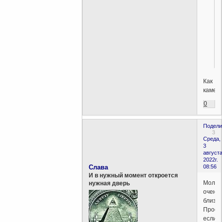
Как
камер
0
Подели
3
Среда,
3
августа
2022г.
Слава
08:56
И в нужный момент откроется
Молод
нужная дверь
очень
близко
Прост
если