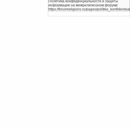
Политика конфиденциальности и защиты
информации на межрелигиозном форуме
https://forumreligions.ru/pages/politika_konfidentsial