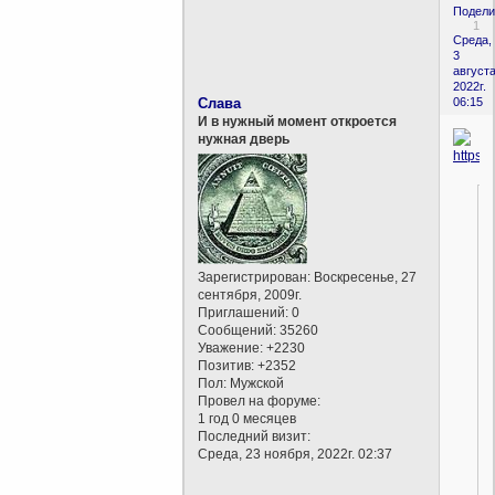
Подели
1
Среда,
3
августа
2022г.
Слава
06:15
И в нужный момент откроется
нужная дверь
Зарегистрирован
: Воскресенье, 27
сентября, 2009г.
Приглашений:
0
Сообщений:
35260
Уважение:
+2230
Позитив:
+2352
Пол:
Мужской
Провел на форуме:
1 год 0 месяцев
Последний визит:
Среда, 23 ноября, 2022г. 02:37