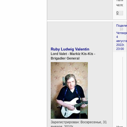
талму
челове
0
Подели
10
Четверг
4
августа
2022г.
Ruby Ludwig Valentin
23:00
Lord Valet - Markiz Kis-Kis -
Brigadier General
Зарегистрирован
: Воскресенье, 31
января, 2010г.