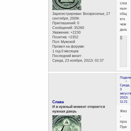
слова
ныне
Зарегистрирован
: Воскресенье, 27
общеп
сентября, 2009г.
кто
Приглашений:
0
чем
Сообщений:
35260
дышит
Уважение:
+2230
Позитив:
+2352
0
Пол:
Мужской
Провел на форуме:
1 год 0 месяцев
Последний визит:
Среда, 23 ноября, 2022г. 02:37
Подели
4
Среда,
3
августа
2022г.
Слава
11:21
И в нужный момент откроется
Жизнь
нужная дверь
-
процес
Прибл