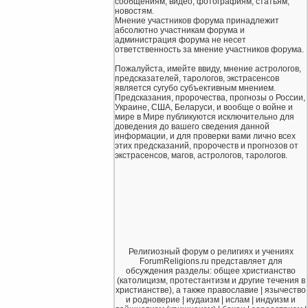
сообщениям, видео, фотографиям, статьям,
новостям.
Мнение участников форума принадлежит
абсолютно участникам форума и
администрация форума не несет
ответственность за мнение участников форума.
Пожалуйста, имейте ввиду, мнение астрологов,
предсказателей, тарологов, экстрасенсов
является сугубо субъективным мнением.
Предсказания, пророчества, прогнозы о России,
Украине, США, Беларуси, и вообще о войне и
мире в Мире публикуются исключительно для
доведения до вашего сведения данной
информации, и для проверки вами лично всех
этих предсказаний, пророчеств и прогнозов от
экстрасенсов, магов, астрологов, тарологов.
Религиозный форум о религиях и учениях
ForumReligions.ru представляет для
обсуждения разделы: общее христианство
(католицизм, протестантизм и другие течения в
христианстве), а также православие | язычество
и родноверие | иудаизм | ислам | индуизм и