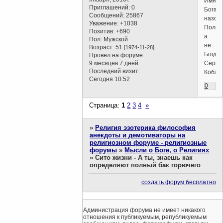
Имя
Приглашений:
0
Бога
Сообщений:
25867
назови
Уважение:
+1038
Полно
Позитив:
+690
а
Пол:
Мужской
не
Возраст:
51
[1974-11-28]
Богда
Провел на форуме:
Серге
9 месяцев 7 дней
Последний визит:
Кобзон
Сегодня 10:52
0
Страница:
1
2
3
4
»
»
Религия эзотерика философия
анекдоты и демотиваторы на
религиозном форуме - религиозные
форумы
»
Мысли о Боге, о Религиях
»
Сито жизни - А ты, знаешь как
определяют полный бак горючего
создать форум бесплатно
Администрация форума не имеет никакого
отношения к публикуемым, републикуемым