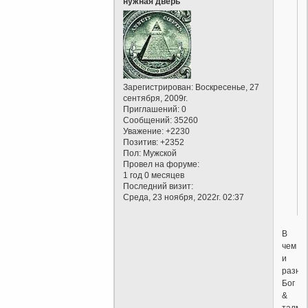
нужная дверь
Зарегистрирован
: Воскресенье, 27
сентября, 2009г.
Приглашений:
0
Сообщений:
35260
Уважение:
+2230
Позитив:
+2352
Пол:
Мужской
Провел на форуме:
1 год 0 месяцев
Последний визит:
Среда, 23 ноября, 2022г. 02:37
В
чем
и
разнос
Бог
&