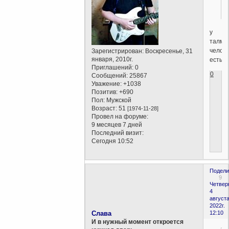
у
талму
челов
Зарегистрирован
: Воскресенье, 31
января, 2010г.
есть.
Приглашений:
0
0
Сообщений:
25867
Уважение:
+1038
Позитив:
+690
Пол:
Мужской
Возраст:
51
[1974-11-28]
Провел на форуме:
9 месяцев 7 дней
Последний визит:
Сегодня 10:52
Подели
9
Четверг
4
августа
2022г.
Слава
12:10
И в нужный момент откроется