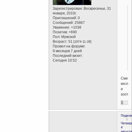
Зарегистрирован
: Воскресенье, 31
января, 2010г.
Приглашений:
0
Сообщений:
25867
Уважение:
+1038
Позитив:
+690
Пол:
Мужской
Возраст:
51
[1974-11-28]
Провел на форуме:
9 месяцев 7 дней
Последний визит:
Сегодня 10:52
Смесь
кисло
и
азота.
0
Подели
6
Четверг
4
августа