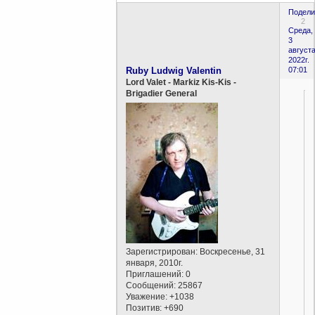
Подели
2
Среда,
3
августа
2022г.
Ruby Ludwig Valentin
07:01
Lord Valet - Markiz Kis-Kis -
Brigadier General
Зарегистрирован
: Воскресенье, 31
января, 2010г.
Приглашений:
0
Сообщений:
25867
Уважение:
+1038
Позитив:
+690