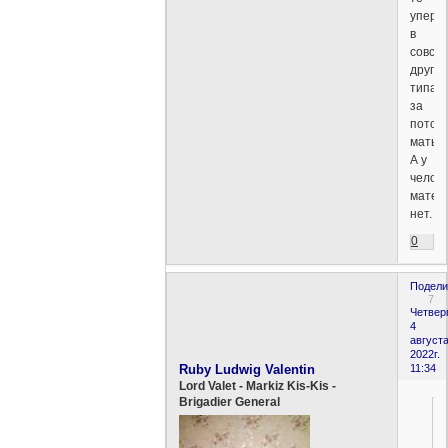
уперл
в
совсе
другое
типа
за
потом
мать.
А у
челов
матер
нет.
0
Подели
7
Четверг
4
августа
2022г.
Ruby Ludwig Valentin
11:34
Lord Valet - Markiz Kis-Kis -
Brigadier General