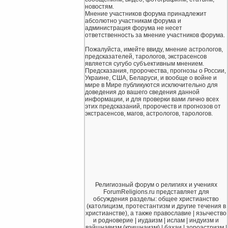
новостям.
Мнение участников форума принадлежит
абсолютно участникам форума и
администрация форума не несет
ответственность за мнение участников форума.
Пожалуйста, имейте ввиду, мнение астрологов,
предсказателей, тарологов, экстрасенсов
является сугубо субъективным мнением.
Предсказания, пророчества, прогнозы о России,
Украине, США, Беларуси, и вообще о войне и
мире в Мире публикуются исключительно для
доведения до вашего сведения данной
информации, и для проверки вами лично всех
этих предсказаний, пророчеств и прогнозов от
экстрасенсов, магов, астрологов, тарологов.
Религиозный форум о религиях и учениях
ForumReligions.ru представляет для
обсуждения разделы: общее христианство
(католицизм, протестантизм и другие течения в
христианстве), а также православие | язычество
и родноверие | иудаизм | ислам | индуизм и
вайшнавизм (кришнаизм) | бахаи | зороастризм |