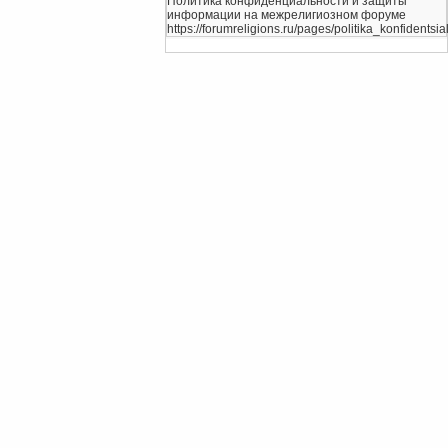
Политика конфиденциальности и защиты
информации на межрелигиозном форуме
https://forumreligions.ru/pages/politika_konfidentsial