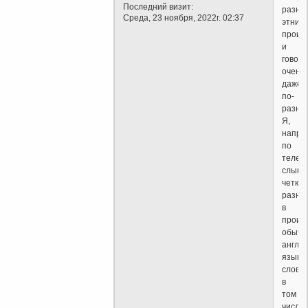
Последний визит:
разно
Среда, 23 ноября, 2022г. 02:37
этниче
проис
и
говоря
очень
даже
по-
разном
Я,
напри
по
телеф
слышу
четко
разни
в
произ
обычн
англий
языка
слов
в
том
числе