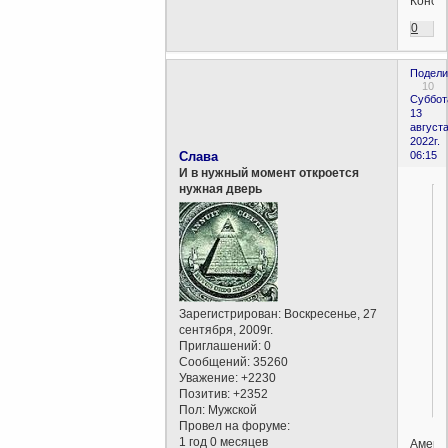
Конст
0
Подели
10
Суббот
13
августа
2022г.
Слава
06:15
И в нужный момент откроется
нужная дверь
Зарегистрирован
: Воскресенье, 27
сентября, 2009г.
Приглашений:
0
Сообщений:
35260
Уважение:
+2230
Позитив:
+2352
Пол:
Мужской
Провел на форуме:
1 год 0 месяцев
Амери