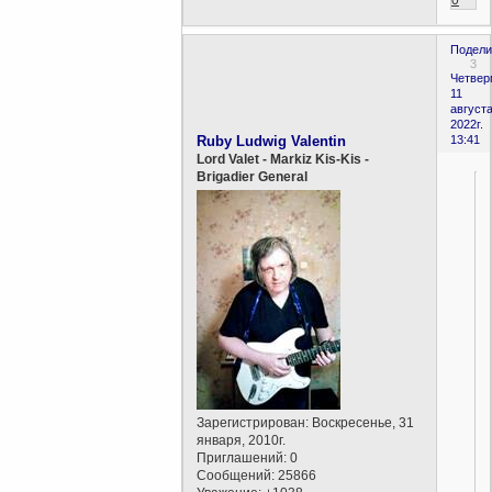
Подели
3
Четверг
11
августа
2022г.
Ruby Ludwig Valentin
13:41
Lord Valet - Markiz Kis-Kis -
Brigadier General
Зарегистрирован
: Воскресенье, 31
января, 2010г.
Приглашений:
0
Сообщений:
25866