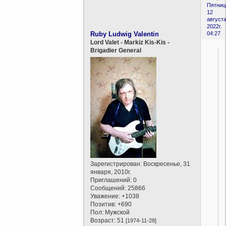
Пятниц
12
августа
2022г.
Ruby Ludwig Valentin
04:27
Lord Valet - Markiz Kis-Kis -
Brigadier General
Зарегистрирован
: Воскресенье, 31
января, 2010г.
Приглашений:
0
Сообщений:
25866
Уважение:
+1038
Позитив:
+690
Пол:
Мужской
Возраст:
51
[1974-11-28]