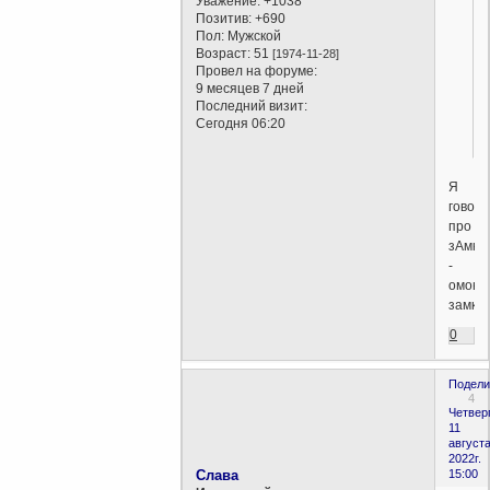
Уважение:
+1038
Позитив:
+690
Пол:
Мужской
Возраст:
51
[1974-11-28]
Провел на форуме:
9 месяцев 7 дней
Последний визит:
Сегодня 06:20
Я
говор
про
зАмки
-
омони
замкА
0
Подели
4
Четверг
11
августа
2022г.
Слава
15:00