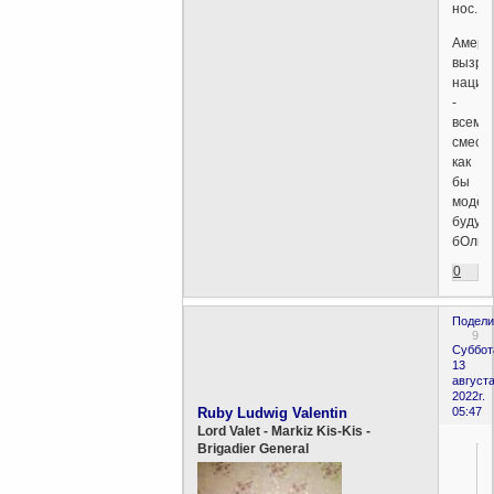
нос.
Амери
вызре
нация
-
всеми
смесь,
как
бы
модел
будущ
бОльш
0
Подели
9
Суббот
13
августа
2022г.
Ruby Ludwig Valentin
05:47
Lord Valet - Markiz Kis-Kis -
Brigadier General