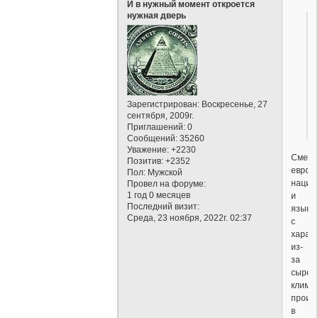
И в нужный момент откроется
нужная дверь
Зарегистрирован
: Воскресенье, 27
сентября, 2009г.
Приглашений:
0
Сообщений:
35260
Уважение:
+2230
Смесь
Позитив:
+2352
европ
Пол:
Мужской
наций
Провел на форуме:
1 год 0 месяцев
и
Последний визит:
языко
Среда, 23 ноября, 2022г. 02:37
с
харак
из-
за
сырос
клима
произ
в