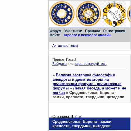
Форум
Участники
Правила
Регистрация
Войти
Таролог и психолог онлайн
Активные темы
Привет, Гость!
Войдите
или
зарегистрируйтесь
.
»
Религия эзотерика философия
анекдоты и демотиваторы на
религиозном форуме - религиозные
форумы
»
Легкая беседа, а может и не
легкая
»
Средневековая Европа -
замки, крепости, твердыни, цитадели
Страница:
1
2
»
Средневековая Европа - замки,
крепости, твердыни, цитадели