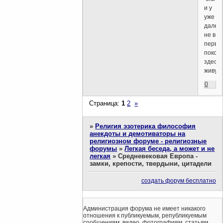
и у
уже
далек
не в
перво
покол
здесь
живущ
0
Страница:
1
2
»
»
Религия эзотерика философия
анекдоты и демотиваторы на
религиозном форуме - религиозные
форумы
»
Легкая беседа, а может и не
легкая
»
Средневековая Европа -
замки, крепости, твердыни, цитадели
создать форум бесплатно
Администрация форума не имеет никакого
отношения к публикуемым, републикуемым
сообщениям, видео, фотографиям, статьям,