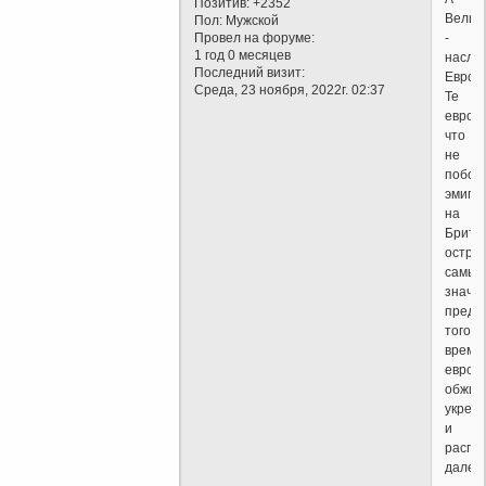
Позитив:
+2352
Велик
Пол:
Мужской
-
Провел на форуме:
1 год 0 месяцев
насле
Последний визит:
Европ
Среда, 23 ноября, 2022г. 02:37
Те
европ
что
не
побоя
эмигр
на
Брита
остров
самые
значит
предп
того
време
европ
обжили
укреп
и
распр
далее.