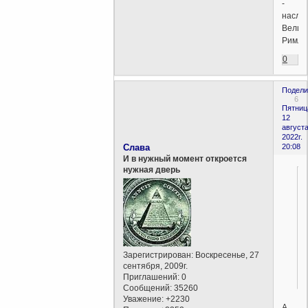
-
насле
Велик
Римлэ
0
Подели
6
Пятниц
12
августа
2022г.
Слава
20:08
И в нужный момент откроется
нужная дверь
Зарегистрирован
: Воскресенье, 27
сентября, 2009г.
Приглашений:
0
Сообщений:
35260
Уважение:
+2230
А