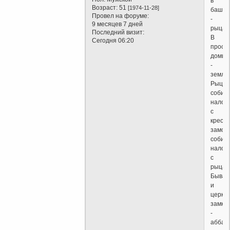
в
Возраст:
51
[1974-11-28]
башня
Провел на форуме:
-
9 месяцев 7 дней
рыцар
Последний визит:
В
Сегодня 06:20
прост
домиш
-
земле
Рыцар
собир
налог
с
кресть
замок
собир
налог
с
рыцар
Бываю
и
церко
замки
-
аббат