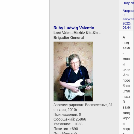
Подели
1
Вторни
9
августа
2022г.
Ruby Ludwig Valentin
06:44
Lord Valet - Markiz Kis-Kis -
А
Brigadier General
под
замко
-
манор
и
виллы
Или
прост
башни
Этака
пастор
В
Зарегистрирован
: Воскресенье, 31
замке
января, 2010г.
живут
Приглашений:
0
корол
Сообщений:
25866
и
Уважение:
+1038
Позитив:
+690
лорды
Пол:
Мужской