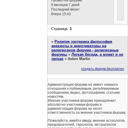
Провел на форуме:
9 месяцев 7 дней
Последний визит:
Вчера 15:43
Страница:
1
»
Религия эзотерика философия
анекдоты и демотиваторы на
религиозном форуме - религиозные
форумы
»
Легкая беседа, а может и не
легкая
»
Aston Martin
создать форум бесплатно
Администрация форума не имеет никакого
отношения к публикуемым, републикуемым
сообщениям, видео, фотографиям, статьям,
новостям.
Мнение участников форума принадлежит
абсолютно участникам форума и
администрация форума не несет
ответственность за мнение участников форума.
Пожалуйста, имейте ввиду, мнение астрологов,
предсказателей, тарологов, экстрасенсов