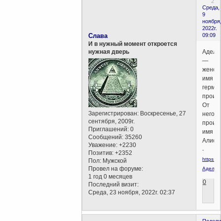
2
Среда,
9
ноября
2022г.
Слава
09:09
И в нужный момент откроется
Адела
нужная дверь
—
женск
имя
герман
проис
От
Зарегистрирован
: Воскресенье, 27
него
сентября, 2009г.
произ
Приглашений:
0
имя
Сообщений:
35260
Алиса.
Уважение:
+2230
-
Позитив:
+2352
https://r
Пол:
Мужской
Провел на форуме:
Аделаи
1 год 0 месяцев
0
Последний визит:
Среда, 23 ноября, 2022г. 02:37