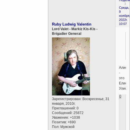
Подели
3
Среда,
9
ноября
2022г.
Ruby Ludwig Valentin
10:07
Lord Valet - Markiz Kis-Kis -
Brigadier General
Алиса
-
это
Елисе
Улисс.
0
Зарегистрирован
: Воскресенье, 31
января, 2010г.
Приглашений:
0
Сообщений:
25872
Уважение:
+1038
Позитив:
+690
Пол:
Мужской