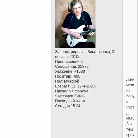
Зарегистрирован
: Воскресенье, 31
января, 2010г.
Приглашений:
0
Сообщений:
25872
Уважение:
+1038
Позитив:
+690
Лично
Пол:
Мужской
меня
Возраст:
51
[1974-11-28]
не
Провел на форуме:
берут
9 месяцев 7 дней
Последний визит:
в
Сегодня 15:24
буржу
до
юбиле
А я
тем
време