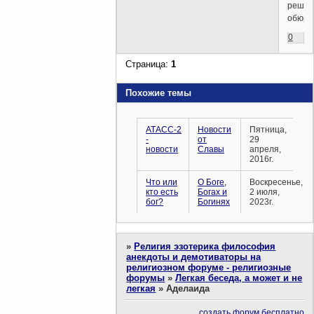
решил
обюро
0
Страница:
1
Похожие темы
АТАСС-2
Новости
Пятница,
-
от
29
новости
Славы
апреля,
2016г.
Что или
О Боге,
Воскресенье,
кто есть
Богах и
2 июля,
бог?
Богинях
2023г.
»
Религия эзотерика философия
анекдоты и демотиваторы на
религиозном форуме - религиозные
форумы
»
Легкая беседа, а может и не
легкая
»
Аделаида
создать форум бесплатно