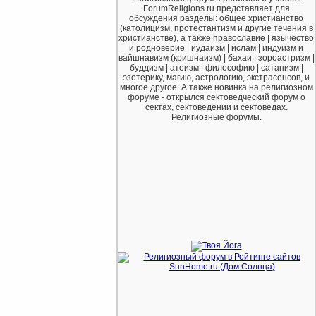
ForumReligions.ru представляет для
обсуждения разделы: общее христианство
(католицизм, протестантизм и другие течения в
христианстве), а также православие | язычество
и родноверие | иудаизм | ислам | индуизм и
вайшнавизм (кришнаизм) | бахаи | зороастризм |
буддизм | атеизм | философию | сатанизм |
эзотерику, магию, астрологию, экстрасенсов, и
многое другое. А также новинка на религиозном
форуме - открылся сектоведческий форум о
сектах, сектоведении и сектоведах.
Религиозные форумы.