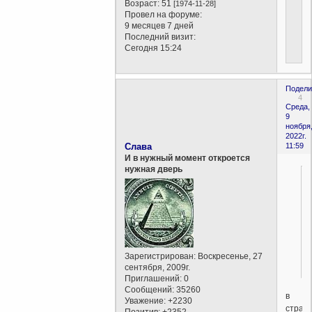
Возраст:
51
[1974-11-28]
Провел на форуме:
9 месяцев 7 дней
Последний визит:
Сегодня 15:24
Подели
4
Среда,
9
ноября
2022г.
Слава
11:59
И в нужный момент откроется
нужная дверь
Зарегистрирован
: Воскресенье, 27
сентября, 2009г.
Приглашений:
0
Сообщений:
35260
в
Уважение:
+2230
стран
Позитив:
+2352