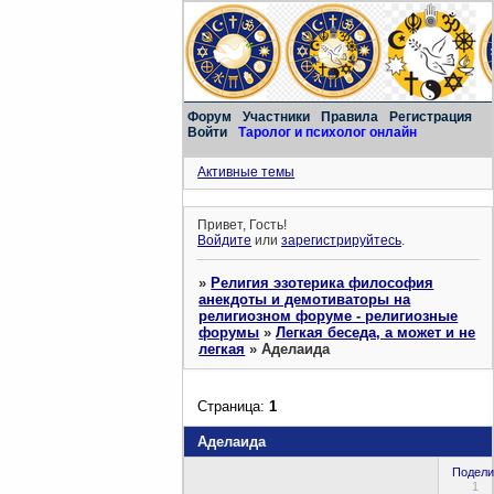
Форум
Участники
Правила
Регистрация
Войти
Таролог и психолог онлайн
Активные темы
Привет, Гость!
Войдите
или
зарегистрируйтесь
.
»
Религия эзотерика философия
анекдоты и демотиваторы на
религиозном форуме - религиозные
форумы
»
Легкая беседа, а может и не
легкая
»
Аделаида
Страница:
1
Аделаида
Подели
1