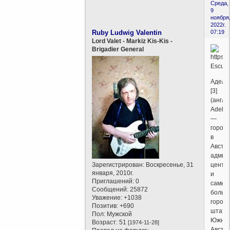
Среда,
9
ноября
2022г.
Ruby Ludwig Valentin
07:19
Lord Valet - Markiz Kis-Kis -
Brigadier General
Аделаи
[3]
(англ.
Adelai
—
город
в
Австр
админ
Зарегистрирован
: Воскресенье, 31
центр
января, 2010г.
и
Приглашений:
0
самый
Сообщений:
25872
больш
Уважение:
+1038
город
Позитив:
+690
штата
Пол:
Мужской
Южна
Возраст:
51
[1974-11-28]
Австр