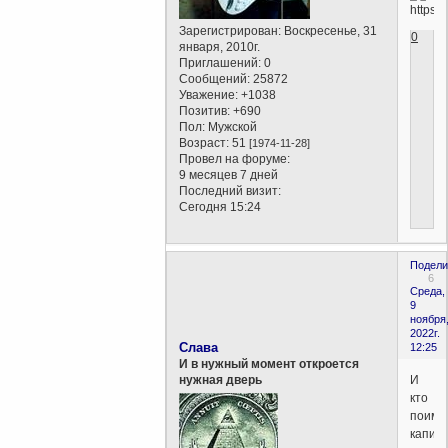
Зарегистрирован
: Воскресенье, 31
0
января, 2010г.
Приглашений:
0
Сообщений:
25872
Уважение:
+1038
Позитив:
+690
Пол:
Мужской
Возраст:
51
[1974-11-28]
Провел на форуме:
9 месяцев 7 дней
Последний визит:
Сегодня 15:24
Подели
6
Среда,
9
ноября
2022г.
Слава
12:25
И в нужный момент откроется
И
нужная дверь
кто
поиме
капит