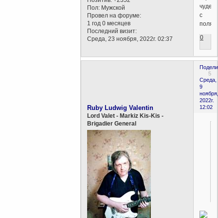
чудес
Пол:
Мужской
с
Провел на форуме:
1 год 0 месяцев
полям
Последний визит:
0
Среда, 23 ноября, 2022г. 02:37
Подели
5
Среда,
9
ноября
2022г.
Ruby Ludwig Valentin
12:02
Lord Valet - Markiz Kis-Kis -
Brigadier General