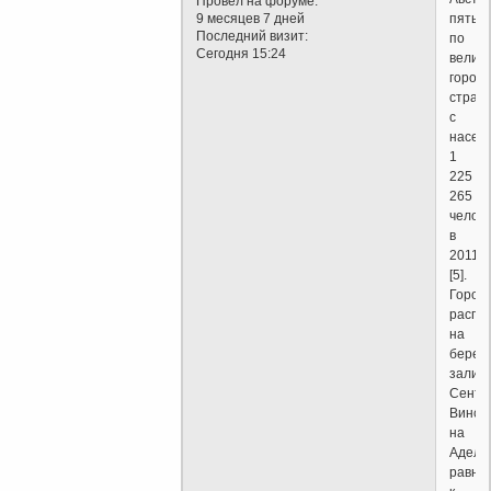
Провел на форуме:
9 месяцев 7 дней
пятый
Последний визит:
по
Сегодня 15:24
велич
город
стран
с
насел
1
225
265
челов
в
2011[4
[5].
Город
распо
на
берегу
залив
Сент-
Винсен
на
Адела
равнин