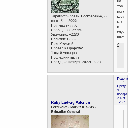
на
том
поле
Зарегистрирован
: Воскресенье, 27
кроме
сентября, 2009г.
как
Приглашений:
0
в
Сообщений:
35260
случа
Уважение:
+2230
шкату
Позитив:
+2352
Пол:
Мужской
0
Провел на форуме:
1 год 0 месяцев
Последний визит:
Среда, 23 ноября, 2022г. 02:37
Подели
7
Среда,
9
ноября
2022г.
Ruby Ludwig Valentin
12:27
Lord Valet - Markiz Kis-Kis -
Brigadier General