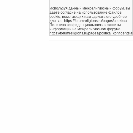
Используя данный межрелигиозный форум, вы
даете согласие на использование файлов
cookie, помогающих нам сделать его удобнее
для вас. https://forumreligions.ru/pages/cookies/
Политика конфиденциальности и защиты
информации на межрелигиозном форуме
https://forumreligions.ru/pages/politika_konfidentsial