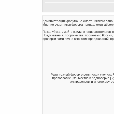
Администрация форума не имеет никакого отнош
Мнение участников форума принадлежит абсолю
Пожалуйста, имейте ввиду, мнение астрологов, 
Предсказания, пророчества, прогнозы о России,
проверки вами лично всех этих предсказаний, про
Религиозный форум о религиях и учениях F
православие | язычество и родноверие | и
экстрасенсов, и многое друго