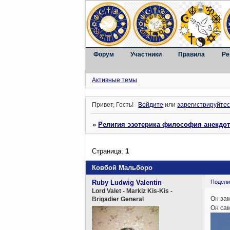
Форум
Участники
Правила
Ре
Активные темы
Привет, Гость!
Войдите
или
зарегистрируйтес
»
Религия эзотерика философия анекдо
Страница:
1
Ковбой Мальборо
Ruby Ludwig Valentin
Подели
Lord Valet - Markiz Kis-Kis -
Он зам
Brigadier General
Он сам