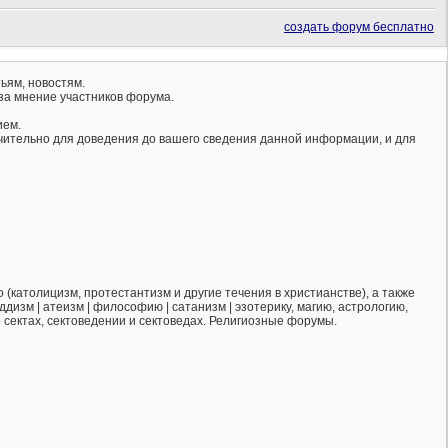
создать форум бесплатно
ьям, новостям.
за мнение участников форума.
ием.
ючительно для доведения до вашего сведения данной информации, и для
(католицизм, протестантизм и другие течения в христианстве), а также
ддизм | атеизм | философию | сатанизм | эзотерику, магию, астрологию,
о сектах, сектоведении и сектоведах. Религиозные форумы.