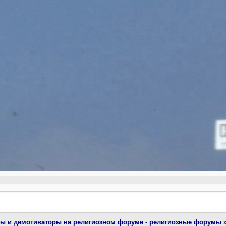
ты и демотиваторы на религиозном форуме - религиозные форумы