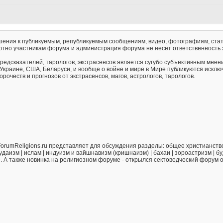
ения к публикуемым, републикуемым сообщениям, видео, фотографиям, стат
тно участникам форума и администрация форума не несет ответственность 
предсказателей, тарологов, экстрасенсов является сугубо субъективным мнен
 Украине, США, Беларуси, и вообще о войне и мире в Мире публикуются искл
рочеств и прогнозов от экстрасенсов, магов, астрологов, тарологов.
orumReligions.ru представляет для обсуждения разделы: общее христианство 
удаизм | ислам | индуизм и вайшнавизм (кришнаизм) | бахаи | зороастризм | бу
е. А также новинка на религиозном форуме - открылся сектоведческий форум 