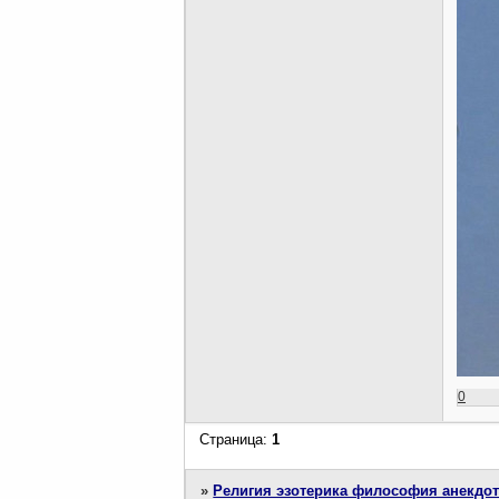
0
Страница:
1
»
Религия эзотерика философия анекдо