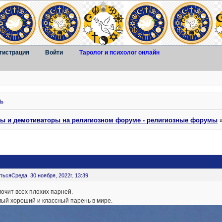
гистрация
Войти
Таролог и психолог онлайн
ь
.
ты и демотиваторы на религиозном форуме - религиозные форумы
ться
Среда, 30 ноября, 2022г. 13:39
очит всех плохих парней.
ый хороший и классный парень в мире.