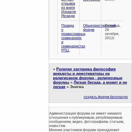
отрывок
из книги
Израеля
Регарди
Правда
Общехристианский
Пятница,
о
форум
26
православных
октября,
семинариях
2012г.
и
семинаристах
РПЦ.
»
Религия эзотерика философия
анекдоты и демотиваторы на
религиозном форуме - религиозные
форумы
»
Легкая беседа, а может и не
легкая
»
Энигма
создать форум бесплатно
Администрация форума не имеет никакого
отношения к публикуемым, републикуемым
сообщениям, видео, фотографиям, статьям,
новостям.
Мнение участников форума принадлежит