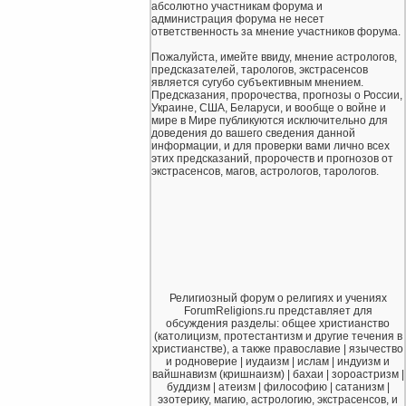
абсолютно участникам форума и
администрация форума не несет
ответственность за мнение участников форума.
Пожалуйста, имейте ввиду, мнение астрологов,
предсказателей, тарологов, экстрасенсов
является сугубо субъективным мнением.
Предсказания, пророчества, прогнозы о России,
Украине, США, Беларуси, и вообще о войне и
мире в Мире публикуются исключительно для
доведения до вашего сведения данной
информации, и для проверки вами лично всех
этих предсказаний, пророчеств и прогнозов от
экстрасенсов, магов, астрологов, тарологов.
Религиозный форум о религиях и учениях
ForumReligions.ru представляет для
обсуждения разделы: общее христианство
(католицизм, протестантизм и другие течения в
христианстве), а также православие | язычество
и родноверие | иудаизм | ислам | индуизм и
вайшнавизм (кришнаизм) | бахаи | зороастризм |
буддизм | атеизм | философию | сатанизм |
эзотерику, магию, астрологию, экстрасенсов, и