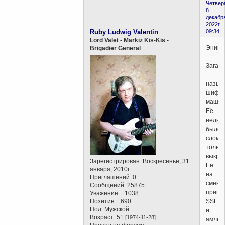
Четверг
8
декабр
2022г.
Ruby Ludwig Valentin
09:34
Lord Valet - Markiz Kis-Kis -
Энигм
Brigadier General
-
Загадк
-
назыв
шифро
машин
Её
нельз
было
сломат
только
выкрас
Зарегистрирован
: Воскресенье, 31
Её
января, 2010г.
на
Приглашений:
0
смену
Сообщений:
25875
пришё
Уважение:
+1038
Позитив:
+690
SSL
Пол:
Мужской
и
Возраст:
51
[1974-11-28]
амлго