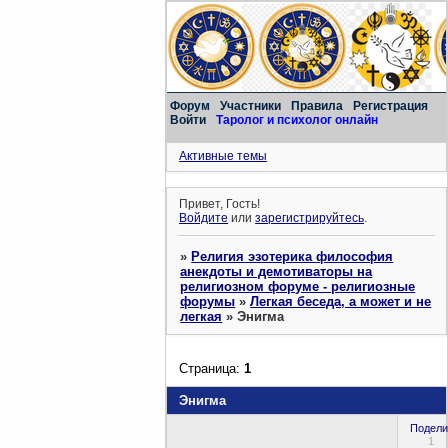
Форум
Участники
Правила
Регистрация
Войти
Таролог и психолог онлайн
Активные темы
Привет, Гость!
Войдите
или
зарегистрируйтесь
.
»
Религия эзотерика философия
анекдоты и демотиваторы на
религиозном форуме - религиозные
форумы
»
Легкая беседа, а может и не
легкая
»
Энигма
Страница:
1
Энигма
Подели
1