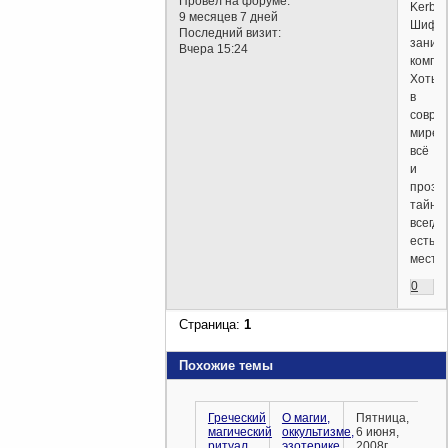
Провел на форуме:
Kerber
9 месяцев 7 дней
Шифр
Последний визит:
заним
Вчера 15:24
компь
Хоть
в
совре
мире
всё
и
прозр
тайне
всегда
есть
место.
0
Страница:
1
Похожие темы
Греческий
О магии,
Пятница,
магический
оккультизме,
6 июня,
ритуал,
эзотерике
2008г.