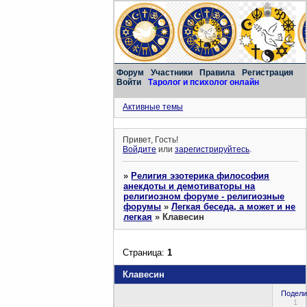
Форум
Участники
Правила
Регистрация
Войти
Таролог и психолог онлайн
Активные темы
Привет, Гость!
Войдите
или
зарегистрируйтесь
.
»
Религия эзотерика философия
анекдоты и демотиваторы на
религиозном форуме - религиозные
форумы
»
Легкая беседа, а может и не
легкая
»
Клавесин
Страница:
1
Клавесин
Подели
1