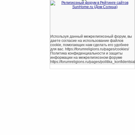
Используя данный межрелигиозный форум, вы
даете согласие на использование файлов
cookie, помогающих нам сделать его удобнее
для вас. https://forumreligions.ru/pages/cookies/
Политика конфиденциальности и защиты
информации на межрелигиозном форуме
https://forumreligions.ru/pages/politika_konfidentsial