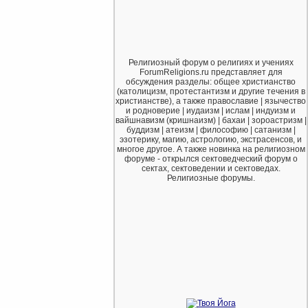
Религиозный форум о религиях и учениях
ForumReligions.ru представляет для
обсуждения разделы: общее христианство
(католицизм, протестантизм и другие течения в
христианстве), а также православие | язычество
и родноверие | иудаизм | ислам | индуизм и
вайшнавизм (кришнаизм) | бахаи | зороастризм |
буддизм | атеизм | философию | сатанизм |
эзотерику, магию, астрологию, экстрасенсов, и
многое другое. А также новинка на религиозном
форуме - открылся сектоведческий форум о
сектах, сектоведении и сектоведах.
Религиозные форумы.