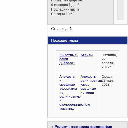
Провел на форуме:
9 месяцев 7 дней
Последний визит:
Сегодня 10:52
Страница:
1
Похожие темы
Животные-
Атеизм
Пятница,
слуги
27
Дьявола?
апреля,
2012г.
Анекдоты
Анекдоты,
Среда,
и
религиозный
23 мая,
смешные
юмор,
2018г.
афоризмы
смешные
на
истории
религиозную
и
околорелигиозную
тематику
»
Религия эзотерика философия